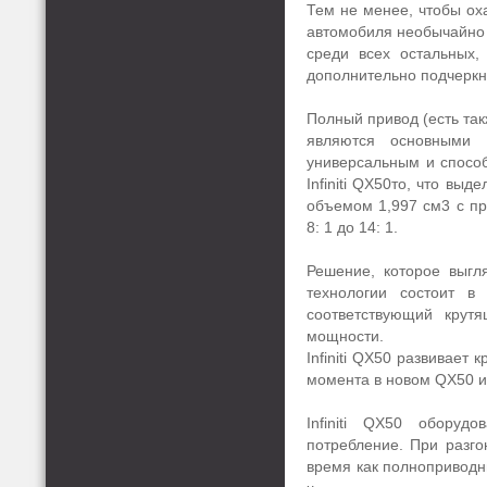
Тем не менее, чтобы оха
автомобиля необычайно 
среди всех остальных,
дополнительно подчеркн
Полный привод (есть так
являются основными 
универсальным и спосо
Infiniti QX50то, что вы
объемом 1,997 см3 с пр
8: 1 до 14: 1.
Решение, которое выгл
технологии состоит в
соответствующий крут
мощности.
Infiniti QX50 развивает
момента в новом QX50 и
Infiniti QX50 оборуд
потребление. При разгон
время как полноприводн