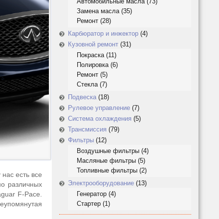
Автомобильные масла
(73)
Замена масла
(35)
Ремонт
(28)
Карбюратор и инжектор
(4)
Кузовной ремонт
(31)
Покраска
(11)
Полировка
(6)
Ремонт
(5)
Стекла
(7)
Подвеска
(18)
Рулевое управление
(7)
Система охлаждения
(5)
Трансмиссия
(79)
Фильтры
(12)
Воздушные фильтры
(4)
Масляные фильтры
(5)
Топливные фильтры
(2)
 нас есть все
Электрооборудование
(13)
но различных
guar F-Pace.
Генератор
(4)
шеупомянутая
Стартер
(1)