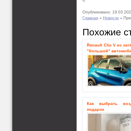
ч.
Опубликовано: 19.03.20
Главная
»
Новости
»
Пре
Похожие с
Renault Clio V из се
"большой" автомоб
Как выбрать во
подарок