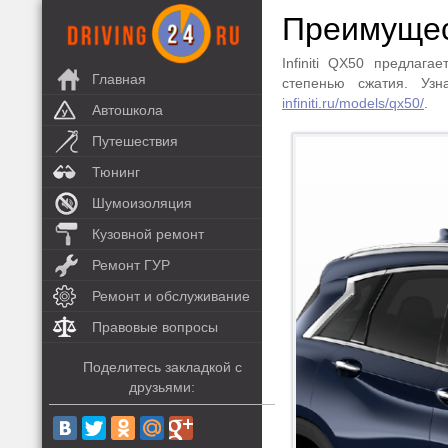
Преимущес
Infiniti QX50 предлаг
Главная
степенью сжатия. Уз
infiniti.ru/models/qx50/
.
Автошкола
Путешествия
Тюнинг
Шумоизоляция
Кузовной ремонт
Ремонт ГУР
Ремонт и обслуживание
Правовые вопросы
Поделитесь закладкой с
друзьями: