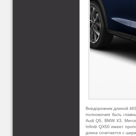
Внедорожник длиной 469 
полномочия быть главн
Audi Q5, BMW X3, Merce
Infiniti QX50 имеет пр
длина сочетается с шири