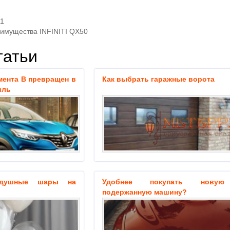
21
имущества INFINITI QX50
татьи
гмента B превращен в
Как выбрать гаражные ворота
иль
здушные шары на
Удобнее покупать нову
подержанную машину?