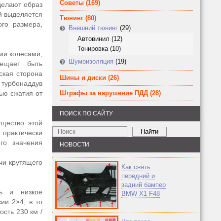
Советы
(169)
делают образ
й выделяется
Тюнинг
(80)
ого размера,
Внешний тюнинг
(29)
Автовинил
(12)
Тонировка
(10)
ими колесами,
Шумоизоляция
(19)
бещает быть
ская сторона
Шины и диски
(26)
й турбонаддув
ью сжатия от
Штрафы за нарушение ПДД
(28)
ПОИСК ПО САЙТУ
ущество этой
практически
го значения
НОВОСТИ
ачи крутящего
Как снять
передний и
задний бампер
ть и низкое
BMW X1 F48
ии 2×4, в то
сть 230 км /