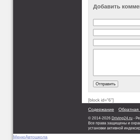
Добавить комме
[block id="6"]
Содержание
Обратная 
© 2014-2026
Driving24.ru
- Р
Все права защищены и охран
установки активной индекси
Меню
Автошкола