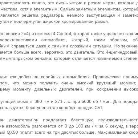
рактеризовать линию, это очень четкие и резкие черты, которые 
жестким, хотя и элегантным. Самым заметным элементом, которы
 является решетка радиатора, немного выступающая и заметн
утая и подчеркнутая широкой хромированной рамой.
же версия 2×4) и система 4 Control, которая также управляет задн
характеристиками автомобиля, который, таким образом, о
бным справиться даже с самыми сложными ситуации. Но техниче
деляется больше всего, вероятно, это двигатель. Это 4-цилиндровы
ямым впрыском бензина, который отличается изменяемой степен
ядит как дебют на серийных автомобилях. Практическое преим
 том, что можно получить очень высокий крутящий момент, 
ящему моменту дизельных двигателей, при сохранении высоко
 крутящий момент 380 Нм и 271 л.с. при 5600 об / мин. Для перед
спользуется бесступенчатая коробка передач CVT.
ован двигателем.он предлагает блестящую производительнос
е автомобиль разгоняется от 0 до 100 км / ч за 6 секунд в верс
ый QX50 платит всего на три десятых больше. Максимальная скоро