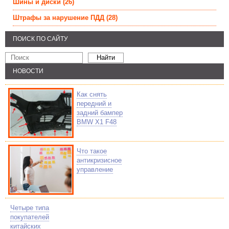
Шины и диски
(26)
Штрафы за нарушение ПДД
(28)
ПОИСК ПО САЙТУ
НОВОСТИ
Как снять
передний и
задний бампер
BMW X1 F48
Что такое
антикризисное
управление
Четыре типа
покупателей
китайских