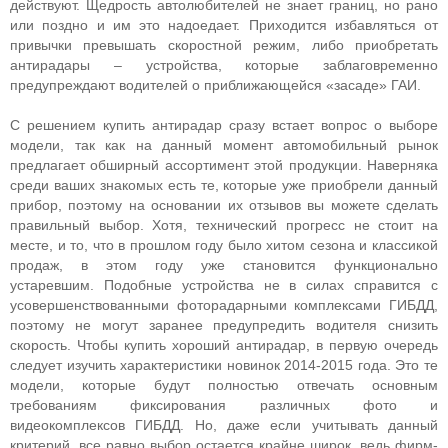
действуют. Щедрость автолюбителей не знает границ, но рано
или поздно и им это надоедает. Приходится избавляться от
привычки превышать скоростной режим, либо приобретать
антирадары – устройства, которые заблаговременно
предупреждают водителей о приближающейся «засаде» ГАИ.
С решением купить антирадар сразу встает вопрос о выборе
модели, так как на данный момент автомобильный рынок
предлагает обширный ассортимент этой продукции. Наверняка
среди ваших знакомых есть те, которые уже приобрели данный
прибор, поэтому на основании их отзывов вы можете сделать
правильный выбор. Хотя, технический прогресс не стоит на
месте, и то, что в прошлом году было хитом сезона и классикой
продаж, в этом году уже становится функционально
устаревшим. Подобные устройства не в силах справится с
усовершенствованными фоторадарными комплексами ГИБДД,
поэтому не могут заранее предупредить водителя снизить
скорость. Чтобы купить хороший антирадар, в первую очередь
следует изучить характеристики новинок 2014-2015 года. Это те
модели, которые будут полностью отвечать основным
требованиям фиксирования различных фото и
видеокомплексов ГИБДД. Но, даже если учитывать данный
критерий, все равно выбор остается крайне широк, ведь фирм-