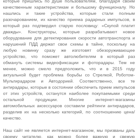
которые пришлись по душе пользователям, благодаря своим
качественным характеристикам и большому функционалу. Но
нашлись и такие устройства, которые стали полным
разочарованием, их качество приема радарных импульсов, в
который раз подтвердил старую пословицу: «Скупой платит
дважды». Конструкторы, которые разрабатывают новое
оборудование для детектирования скорости автотранспорта и
нарушений ПДД держат свои схемы в тайне, поскольку на
любую новинку сразу же изготовят обезоруживающее
устройство, что поможет автолюбителям в который раз
обмануть системы видеофиксации и фоторадары. Тем не
менее, можно смело предположить, что и в 2015 году
актуальной будет проблема борьбы со Стрелкой, Роботом-
Мультирадаром и Автодорией. Соответственно, все те
антирадары, которые в состоянии обеспечить прием импульсов
от этих устройств, останутся наиболее покупаемыми среди
остальной продукции. Многие интернет-магазины
автомобильных аксессуаров составили рейтинги антирадаров,
разделив их на несколько категорий, по соотношению цена/
качество.
Наш сайт не является интернет-магазином, мы призваны дать
своему читателю, как можно более важную и свежую