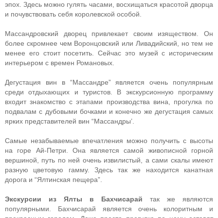
эпох. Здесь можно гулять часами, восхищаться красотой дворца
и почувствовать себя королевской особой.
Массандровский дворец привлекает своим изяществом. Он
более скромнее чем Воронцовский или Ливадийский, но тем не
менее его стоит посетить. Сейчас это музей с историческим
интерьером с времен Романовых.
Дегустация вин в “Массандре” является очень популярным
среди отдыхающих и туристов. В экскурсионную программу
входит знакомство с этапами производства вина, прогулка по
подвалам с дубовыми бочками и конечно же дегустация самых
ярких представителей вин “Массандры’.
Самые незабываемые впечатления можно получить с высоты
на горе Ай-Петри. Она является самой живописной горной
вершиной, путь по ней очень извилистый, а сами скалы имеют
разную цветовую гамму. Здесь так же находится канатная
дорога и “Ялтинская пещера”.
Экскурсии из Ялты в Бахчисарай
так же являются
популярными. Бахчисарай является очень колоритным и