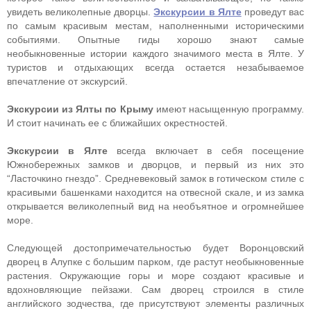
увидеть великолепные дворцы.
Экскурсии в Ялте
проведут вас
по самым красивым местам, наполненными историческими
событиями. Опытные гиды хорошо знают самые
необыкновенные истории каждого значимого места в Ялте. У
туристов и отдыхающих всегда остается незабываемое
впечатление от экскурсий.
Экскурсии из Ялты по Крыму
имеют насыщенную программу.
И стоит начинать ее с ближайших окрестностей.
Экскурсии в Ялте
всегда включает в себя посещение
Южнобережных замков и дворцов, и первый из них это
“Ласточкино гнездо”. Средневековый замок в готическом стиле с
красивыми башенками находится на отвесной скале, и из замка
открывается великолепный вид на необъятное и огромнейшее
море.
Следующей достопримечательностью будет Воронцовский
дворец в Алупке с большим парком, где растут необыкновенные
растения. Окружающие горы и море создают красивые и
вдохновляющие пейзажи. Сам дворец строился в стиле
английского зодчества, где присутствуют элементы различных