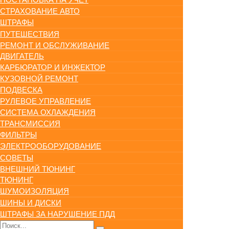
СТРАХОВАНИЕ АВТО
ШТРАФЫ
ПУТЕШЕСТВИЯ
РЕМОНТ И ОБСЛУЖИВАНИЕ
ДВИГАТЕЛЬ
КАРБЮРАТОР И ИНЖЕКТОР
КУЗОВНОЙ РЕМОНТ
ПОДВЕСКА
РУЛЕВОЕ УПРАВЛЕНИЕ
СИСТЕМА ОХЛАЖДЕНИЯ
ТРАНСМИССИЯ
ФИЛЬТРЫ
ЭЛЕКТРООБОРУДОВАНИЕ
СОВЕТЫ
ВНЕШНИЙ ТЮНИНГ
ТЮНИНГ
ШУМОИЗОЛЯЦИЯ
ШИНЫ И ДИСКИ
ШТРАФЫ ЗА НАРУШЕНИЕ ПДД