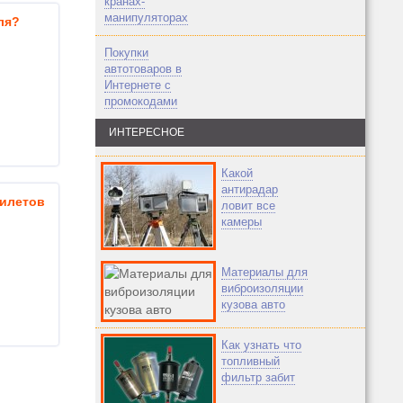
кранах-
манипуляторах
ля?
Покупки
автотоваров в
Интернете с
промокодами
ИНТЕРЕСНОЕ
Какой
антирадар
илетов
ловит все
камеры
Материалы для
виброизоляции
кузова авто
Как узнать что
топливный
фильтр забит