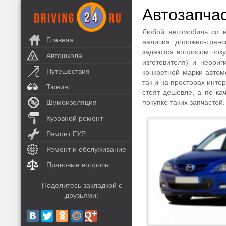
Автозапча
Любой автомобиль со в
Главная
наличия дорожно-тран
задаются вопросом поку
Автошкола
изготовителя) и неори
Путешествия
конкретной марки автом
так и на просторах инте
Тюнинг
стоят дешевле, а по ка
Шумоизоляция
покупке таких запчастей.
Кузовной ремонт
Ремонт ГУР
Ремонт и обслуживание
Правовые вопросы
Поделитесь закладкой с
друзьями: