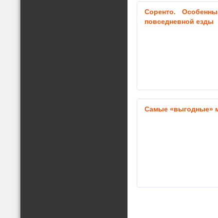
Соренто. Особенн
повседневной езды
Самые «выгодные» м