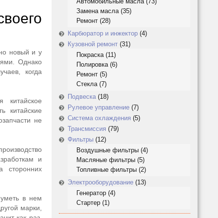
Автомобильные масла
(73)
Замена масла
(35)
своего
Ремонт
(28)
Карбюратор и инжектор
(4)
Кузовной ремонт
(31)
но новый и у
Покраска
(11)
лями. Однако
Полировка
(6)
учаев, когда
Ремонт
(5)
Стекла
(7)
Подвеска
(18)
я китайское
Рулевое управление
(7)
ь китайские
Система охлаждения
(5)
озапчасти не
Трансмиссия
(79)
Фильтры
(12)
производство
Воздушные фильтры
(4)
азработкам и
Масляные фильтры
(5)
а сторонних
Топливные фильтры
(2)
Электрооборудование
(13)
Генератор
(4)
 уметь в нем
Стартер
(1)
ругой марки,
ачит как раз,