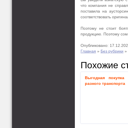
что компания не справл
поставила на аусторси
соответствовать оригина
Поэтому не стоит боят
продукцию. Поэтому сомн
Опубликовано: 17.12.20
Главная
»
Без рубрики
»
Похожие с
Выгодная покупка 
разного транспорта