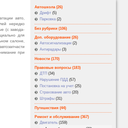
Автошкола
(26)
Дрифт
(5)
атации авто,
Парковка
(2)
лей нередко
Без рубрики
(106)
е (с завода-
ециально для
Доп. оборудование
(26)
ьном салоне,
Автосигнализации
(2)
автозапчасти
Антирадары
(3)
внимание при
Новости
(170)
Правовые вопросы
(183)
ДТП
(34)
Нарушение ПДД
(57)
Постановка на учет
(25)
Страхование авто
(20)
Штрафы
(31)
Путешествия
(44)
Ремонт и обслуживание
(367)
Двигатель
(159)