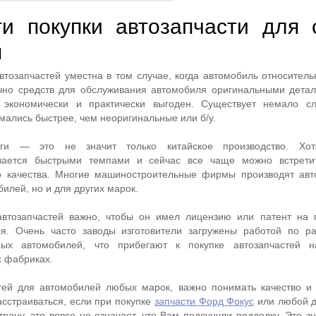
и покупки автозапчасти для 
я
втозапчастей уместна в том случае, когда автомобиль относитель
очно средств для обслуживания автомобиля оригинальными дета
 экономически и практически выгоден. Существует немало сл
мались быстрее, чем неоригинальные или б/у.
оги — это не значит только китайское производство. Хот
вается быстрыми темпами и сейчас все чаще можно встретит
го качества. Многие машиностроительные фирмы производят авт
билей, но и для других марок.
втозапчастей важно, чтобы он имел лицензию или патент на 
я. Очень часто заводы изготовители загружены работой по р
нных автомобилей, что прибегают к покупке автозапчастей н
 фабриках.
тей для автомобилей любых марок, важно понимать качество и
асстраиваться, если при покупке
запчасти Форд Фокус
или любой д
рану, это вовсе не означает, что Вам подсунули подделку. Это зн