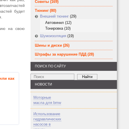
Советы
(169)
втозапчастей
Тюнинг
(80)
частей будет
Внешний тюнинг
(29)
я.
Автовинил
(12)
тию на свою
Тонировка
(10)
Шумоизоляция
(19)
Шины и диски
(26)
Штрафы за нарушение ПДД
(28)
ПОИСК ПО САЙТУ
или как
НОВОСТИ
Моторные
масла для bmw
Использование
гидравлических
насосов в