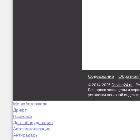
Содержание
Обратная 
© 2014-2026
Driving24.ru
- Р
Все права защищены и охран
установки активной индекси
Меню
Автошкола
Дрифт
Парковка
Доп. оборудование
Автосигнализации
Антирадары