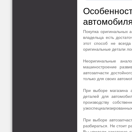
Особенност
автомобил
Покупка оригинальных а
владельца есть достат
этот способ не всегда
оригинальные детали ло
Неоригинальные анал
машиностроение разви
автозапчасти достойно
только для своих автомо
При выборе магазина а
деталей для автомобил
производству собстве
узкоспециализированных
При выборе автозапчас
разбираться. Не стоит р
Вы увидели азиатскую ст