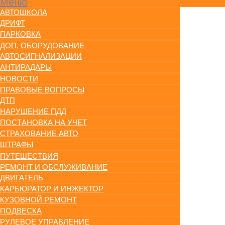
Меню
АВТОШКОЛА
ДРИФТ
ПАРКОВКА
ДОП. ОБОРУДОВАНИЕ
АВТОСИГНАЛИЗАЦИИ
АНТИРАДАРЫ
НОВОСТИ
ПРАВОВЫЕ ВОПРОСЫ
ДТП
НАРУШЕНИЕ ПДД
ПОСТАНОВКА НА УЧЕТ
СТРАХОВАНИЕ АВТО
ШТРАФЫ
ПУТЕШЕСТВИЯ
РЕМОНТ И ОБСЛУЖИВАНИЕ
ДВИГАТЕЛЬ
КАРБЮРАТОР И ИНЖЕКТОР
КУЗОВНОЙ РЕМОНТ
ПОДВЕСКА
РУЛЕВОЕ УПРАВЛЕНИЕ