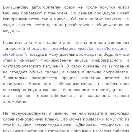
Большинство автолюбителей сразу же после покупки новой
машины прибегают к тонировке. Но данная процедура имеет
как преимущества, так и минусы. Об этом многие водители не
задумываются, поэтому стоит разобраться в обеих «сторонах
медали».
Всем известно, что в салоне авто, стёкла которого защищены
тонировкой
https://centr-tonirovki.ru/services/tonirovka/tonirovanie-
stekol-avto-/
, поездка в жару довольна комфортна. Ведь тёмные
стёкла снижают проникновение внутрь инфракрасного и
ультрафиолетового излучений. В свою очередь, от выгорания
не страдает обивка салона, а значит, и дольше сохраняется.
Значительно замедляется процесс старения деталей из
пластмассы. Кроме того, любопытные взгляды не побеспокоят
пассажиров внутри машины. И неоспоримое преимущество –
это внешняя презентабельность и солидность вашего
автомобиля.
Не переусердствуйте, а именно, не наклеивайте в несколько
слоёв тонировочную плёнку. Это может привести к тому, что из
строя выйдут стеклоподъёмники. «Двойная» тонировка не
исключает внутренние отражения, например, на левом лобовом