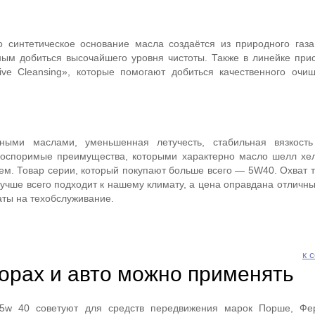
о синтетическое основание масла создаётся из природного газа
ым добиться высочайшего уровня чистоты. Также в линейке прис
ive Cleansing», которые помогают добиться качественного очи
ыми маслами, уменьшенная летучесть, стабильная вязкост
оспоримые преимущества, которыми характерно масло шелл хел
ем. Товар серии, который покупают больше всего — 5W40. Охват т
лучше всего подходит к нашему климату, а цена оправдана отличн
аты на техобслуживание.
к 
торах и авто можно применять
ra 5w 40 советуют для средств передвижения марок Порше, Фе