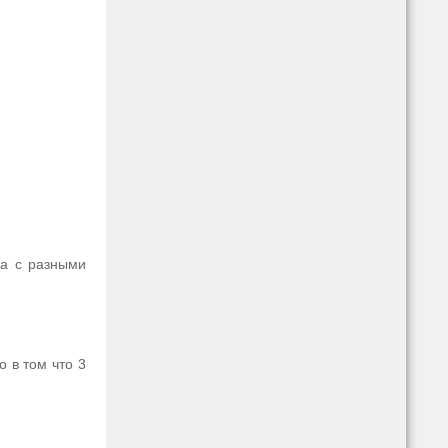
ца с разными
о в том что 3