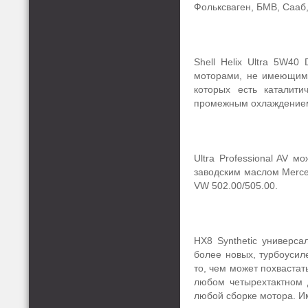
Фольксваген, БМВ, Сааб,
Shell Helix Ultra 5W40
моторами, не имеющими
которых есть каталити
промежным охлаждение
Ultra Professional AV м
заводским маслом Merce
VW 502.00/505.00.
HX8 Synthetic универс
более новых, турбоуси
то, чем может похвастать
любом четырехтактном д
любой сборке мотора. И