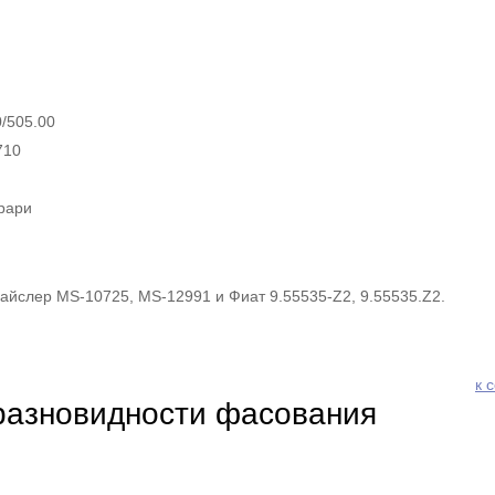
/505.00
710
рари
айслер MS-10725, MS-12991 и Фиат 9.55535-Z2, 9.55535.Z2.
к 
разновидности фасования