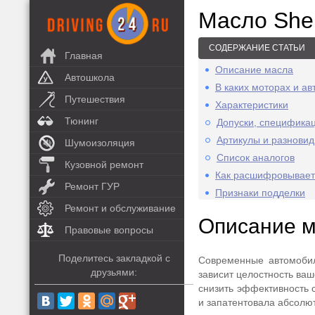
Масло Shel
СОДЕРЖАНИЕ СТАТЬИ
Главная
Описание масла
Автошкола
В каких моторах и а
Путешествия
Характеристики
Тюнинг
Допуски, специфика
Артикулы и разнови
Шумоизоляция
Список аналогов
Кузовной ремонт
Как расшифровывае
Ремонт ГУР
Признаки подделки
Ремонт и обслуживание
Описание 
Правовые вопросы
Поделитесь закладкой с
Современные автомобил
друзьями:
зависит целостность ваш
снизить эффективность с
и запатентовала абсолют