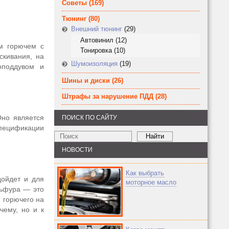
Советы
(169)
Тюнинг
(80)
Внешний тюнинг
(29)
Автовинил
(12)
ом горючем c
Тонировка
(10)
кивания, на
Шумоизоляция
(19)
оподдувом и
Шины и диски
(26)
Штрафы за нарушение ПДД
(28)
Оно является
ПОИСК ПО САЙТУ
спецификации
НОВОСТИ
Как выбрать
дойдет и для
моторное масло
льфура ― это
м горючего на
чему, но и к