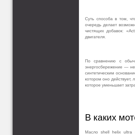
Суть способа в том, чт
очередь делает возможн
чистящих добавок: «Act
двигателя.
По сравнению с обычн
энергосбережение ― не
синтетическим основани
котором оно действует, 
которое уменьшает затр
В каких мо
Масло shell helix ult