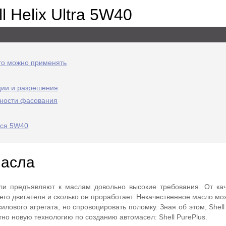
l Helix Ultra 5W40
вто можно применять
ции и разрешения
дности фасования
тся 5W40
масла
и предъявляют к маслам довольно высокие требования. От ка
его двигателя и сколько он проработает. Некачественное масло мо
илового агрегата, но спровоцировать поломку. Зная об этом, Shel
но новую технологию по созданию автомасел: Shell PurePlus.