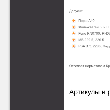
Допуски:
Порш A40
Фольксваген 502.00
Рено RN0700, RN0
MB 229.5, 226.5
PSA B71 2296, Фер
Отвечает нормативам Кр
Артикулы и 