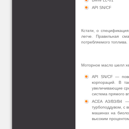
BMW LL-01
API SN/CF
Кстати, о спецификация
легче. Правильная см
потребляемого топлива.
Моторное масло шелл хе
API SN/CF — пов
корпораций. В т
увеличивающие сро
система прямого в
ACEA A3/B3/B4 —
турбоподдувом, с 
машинах на биоло
высоким процентом