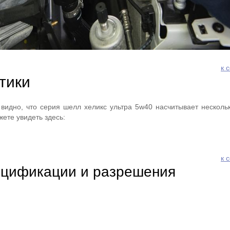
к 
тики
видно, что серия шелл хеликс ультра 5w40 насчитывает нескольк
ете увидеть здесь:
к 
ецификации и разрешения