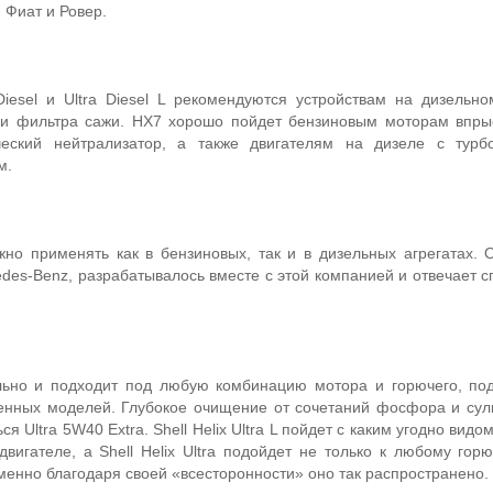
 Фиат и Ровер.
 Diesel и Ultra Diesel L рекомендуются устройствам на дизельн
 фильтра сажи. HX7 хорошо пойдет бензиновым моторам впрыс
ческий нейтрализатор, а также двигателям на дизеле с турб
м.
ожно применять как в бензиновых, так и в дизельных агрегатах. 
des-Benz, разрабатывалось вместе с этой компанией и отвечает 
ально и подходит под любую комбинацию мотора и горючего, по
ленных моделей. Глубокое очищение от сочетаний фосфора и су
ся Ultra 5W40 Extra. Shell Helix Ultra L пойдет с каким угодно видо
вигателе, а Shell Helix Ultra подойдет не только к любому горю
менно благодаря своей «всесторонности» оно так распространено.