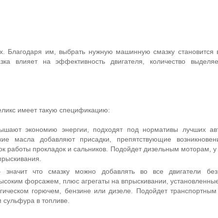
х. Благодаря им, выбрать нужную машинную смазку становится 
азка влияет на эффективность двигателя, количество выделя
ликс имеет такую спецификацию:
ышают экономию энергии, подходят под нормативы лучших ав
акие масла добавляют присадки, препятствующие возникнове
к работы прокладок и сальников. Подойдет дизельным моторам, у 
прыскивания.
 значит что смазку можно добавлять во все двигатели без
высоким форсажем, плюс агрегаты на впрыскивании, установленные
гическом горючем, бензине или дизеле. Подойдет транспортным
 сульфура в топливе.