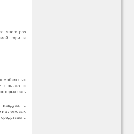
во много раз
емой гари и
томобильных
нию шлака и
которых есть
 наддува, с
 на легковых
 средствам с