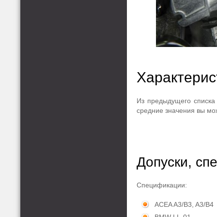
Характерис
Из предыдущего списка 
средние значения вы мож
Допуски, сп
Спецификации:
ACEA A3/B3, A3/B4