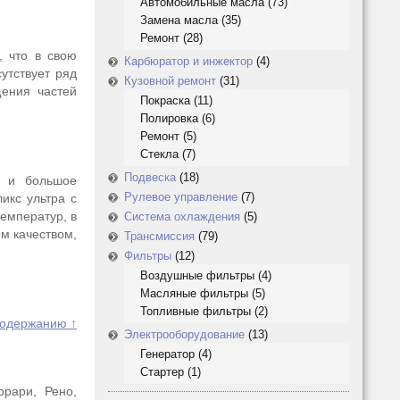
Автомобильные масла
(73)
Замена масла
(35)
Ремонт
(28)
, что в свою
Карбюратор и инжектор
(4)
утствует ряд
Кузовной ремонт
(31)
щения частей
Покраска
(11)
Полировка
(6)
Ремонт
(5)
Стекла
(7)
Подвеска
(18)
ь и большое
Рулевое управление
(7)
икс ультра с
емператур, в
Система охлаждения
(5)
ым качеством,
Трансмиссия
(79)
Фильтры
(12)
Воздушные фильтры
(4)
Масляные фильтры
(5)
Топливные фильтры
(2)
содержанию ↑
Электрооборудование
(13)
Генератор
(4)
Стартер
(1)
ррари, Рено,