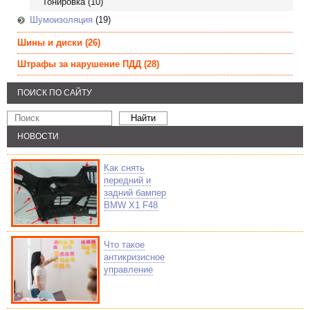
Тонировка
(10)
Шумоизоляция
(19)
Шины и диски
(26)
Штрафы за нарушение ПДД
(28)
ПОИСК ПО САЙТУ
НОВОСТИ
Как снять
передний и
задний бампер
BMW X1 F48
Что такое
антикризисное
управление