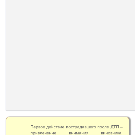
Первое действие пострадавшего после ДТП –
привлечение внимания виновника,