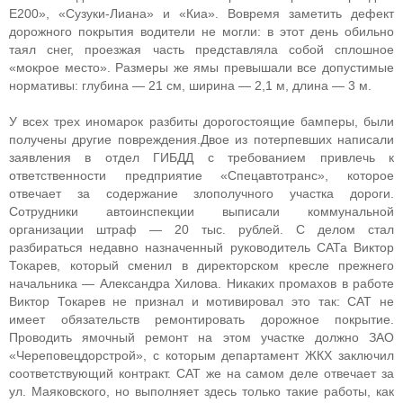
Е200», «Сузуки-Лиана» и «Киа». Вовремя заметить дефект
дорожного покрытия водители не могли: в этот день обильно
таял снег, проезжая часть представляла собой сплошное
«мокрое место». Размеры же ямы превышали все допустимые
нормативы: глубина — 21 см, ширина — 2,1 м, длина — 3 м.
У всех трех иномарок разбиты дорогостоящие бамперы, были
получены другие повреждения.Двое из потерпевших написали
заявления в отдел ГИБДД с требованием привлечь к
ответственности предприятие «Спецавтотранс», которое
отвечает за содержание злополучного участка дороги.
Сотрудники автоинспекции выписали коммунальной
организации штраф — 20 тыс. рублей. С делом стал
разбираться недавно назначенный руководитель САТа Виктор
Токарев, который сменил в директорском кресле прежнего
начальника — Александра Хилова. Никаких промахов в работе
Виктор Токарев не признал и мотивировал это так: САТ не
имеет обязательств ремонтировать дорожное покрытие.
Проводить ямочный ремонт на этом участке должно ЗАО
«Череповецдорстрой», с которым департамент ЖКХ заключил
соответствующий контракт. САТ же на самом деле отвечает за
ул. Маяковского, но выполняет здесь только такие работы, как