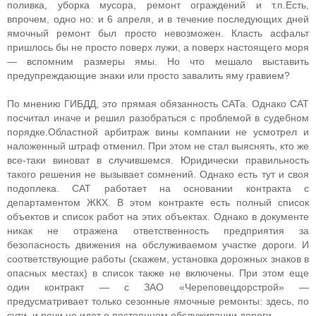
поливка, уборка мусора, ремонт ограждений и т.п.Есть,
впрочем, одно но: и 6 апреля, и в течение последующих дней
ямочный ремонт был просто невозможен. Класть асфальт
пришлось бы не просто поверх лужи, а поверх настоящего моря
— вспомним размеры ямы. Но что мешало выставить
предупреждающие знаки или просто завалить яму гравием?
По мнению ГИБДД, это прямая обязанность САТа. Однако САТ
посчитал иначе и решил разобраться с проблемой в судебном
порядке.Областной арбитраж вины компании не усмотрел и
наложенный штраф отменил. При этом не стал выяснять, кто же
все-таки виноват в случившемся. Юридически правильность
такого решения не вызывает сомнений. Однако есть тут и своя
подоплека. САТ работает на основании контракта с
департаментом ЖКХ. В этом контракте есть полный список
объектов и список работ на этих объектах. Однако в документе
никак не отражена ответственность предприятия за
безопасность движения на обслуживаемом участке дороги. И
соответствующие работы (скажем, установка дорожных знаков в
опасных местах) в список также не включены. При этом еще
один контракт — с ЗАО «Череповецдорстрой» —
предусматривает только сезонные ямочные ремонты: здесь, по
сути, и речи не идет о постоянном обслуживании дороги.