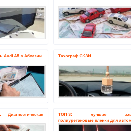
 Audi A5 в Абхазии
Тахограф СКЗИ
. Диагностическая
ТОП-3: лучшие защи
полиуретановые пленки для авто