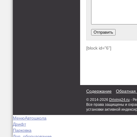
[block id="6"]
Содержание
Обратная 
© 2014-2026
Driving24.ru
- Р
Все права защищены и охран
установки активной индекси
Меню
Автошкола
Дрифт
Парковка
Доп. оборудование