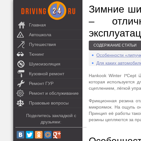
Зимние ши
– отлич
Главная
эксплуатац
Автошкола
Путешествия
СОДЕРЖАНИЕ СТАТЬИ
Тюнинг
Особенности «липуч
Для каких автомобил
Шумоизоляция
Кузовной ремонт
Hankook Winter I*Cept 
которая используется д
Ремонт ГУР
сцеплением, лёгкой упр
Ремонт и обслуживание
Фрикционная резина от
Правовые вопросы
микроямок. На ощупь он
Принцип её работы такой
Поделитесь закладкой с
резины цепляются за пра
друзьями:
Особенност