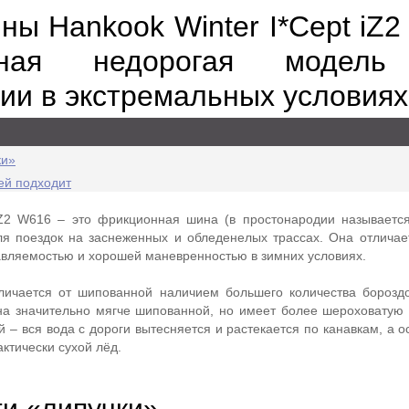
ны Hankook Winter I*Cept iZ
ная недорогая модель
ии в экстремальных условиях
ки»
ей подходит
iZ2 W616 – это фрикционная шина (в простонародии называется
ля поездок на заснеженных и обледенелых трассах. Она отлича
авляемостью и хорошей маневренностью в зимних условиях.
личается от шипованной наличием большего количества бороздо
а значительно мягче шипованной, но имеет более шероховатую 
 – вся вода с дороги вытесняется и растекается по канавкам, а 
ктически сухой лёд.
и «липучки»