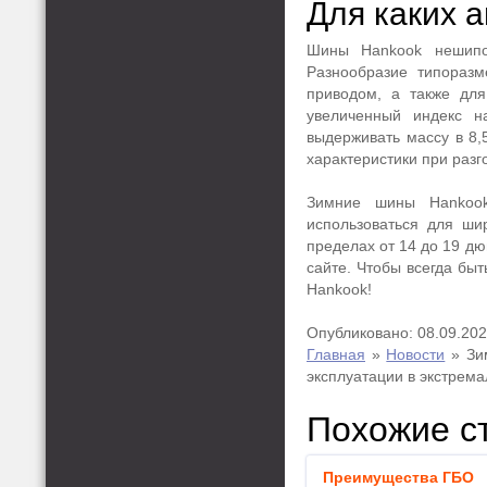
Для каких 
Шины Hankook нешипов
Разнообразие типоразм
приводом, а также дл
увеличенный индекс н
выдерживать массу в 8,
характеристики при разго
Зимние шины Hankoo
использоваться для ши
пределах от 14 до 19 дю
сайте. Чтобы всегда бы
Hankook!
Опубликовано: 08.09.20
Главная
»
Новости
»
Зи
эксплуатации в экстрем
Похожие с
Преимущества ГБО