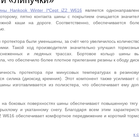
ины Hankook Winter I*Cept iZ2 W616
является однонаправлен
которому, пятно контакта шины с покрытием очищается значите
жной каши на дороге. Соответственно, обеспечивается бол
ью.
 протектора были уменьшены, за счёт чего увеличилось количеств
мки. Такой ход производителя значительно улучшил тормозны
снеженных и ледяных трассах. Бортовое кольцо шины вы
а, что обеспечило более плотное прилегание резины к ободу диск
тичность протектора при минусовых температурах в резинов
ся силика (диоксид кремния). Этот компонент также усиливает 
шины изготавливается из полиэстера, что обеспечивает ему до
ы на боковых поверхностях шины обеспечивают повышенную тягу
рыхлому и укатанному снегу. Благодаря всем этим характерист
iZ2 W616 обеспечивает комфортное передвижение и короткий тормо
к 