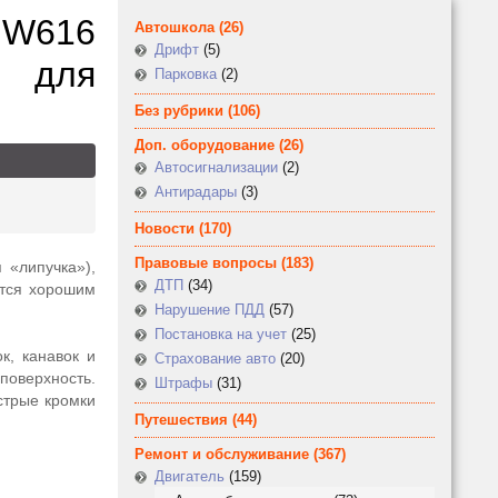
2 W616
Автошкола
(26)
Дрифт
(5)
 для
Парковка
(2)
Без рубрики
(106)
Доп. оборудование
(26)
Автосигнализации
(2)
Антирадары
(3)
Новости
(170)
Правовые вопросы
(183)
 «липучка»),
ДТП
(34)
ется хорошим
Нарушение ПДД
(57)
Постановка на учет
(25)
к, канавок и
Страхование авто
(20)
поверхность.
Штрафы
(31)
острые кромки
Путешествия
(44)
Ремонт и обслуживание
(367)
Двигатель
(159)