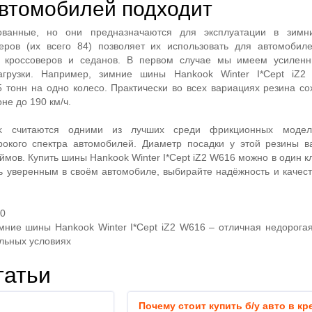
автомобилей подходит
анные, но они предназначаются для эксплуатации в зимни
еров (их всего 84) позволяет их использовать для автомоби
я кроссоверов и седанов. В первом случае мы имеем усиленн
агрузки. Например, зимние шины Hankook Winter I*Cept iZ2
5 тонн на одно колесо. Практически во всех вариациях резина со
не до 190 км/ч.
k считаются одними из лучших среди фрикционных модел
рокого спектра автомобилей. Диаметр посадки у этой резины в
ймов. Купить шины Hankook Winter I*Cept iZ2 W616 можно в один 
ть уверенным в своём автомобиле, выбирайте надёжность и качест
20
мние шины Hankook Winter I*Cept iZ2 W616 – отличная недорога
альных условиях
татьи
Почему стоит купить б/у авто в кр