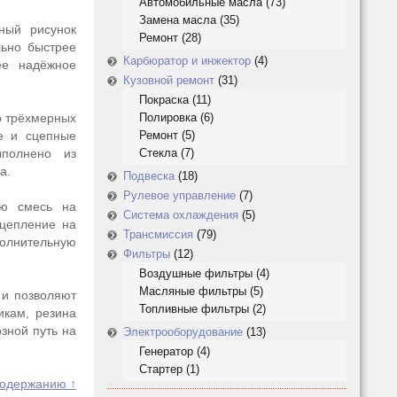
Автомобильные масла
(73)
Замена масла
(35)
ный рисунок
Ремонт
(28)
льно быстрее
Карбюратор и инжектор
(4)
ее надёжное
Кузовной ремонт
(31)
Покраска
(11)
о трёхмерных
Полировка
(6)
е и сцепные
Ремонт
(5)
полнено из
Стекла
(7)
а.
Подвеска
(18)
Рулевое управление
(7)
ую смесь на
Система охлаждения
(5)
сцепление на
Трансмиссия
(79)
полнительную
Фильтры
(12)
Воздушные фильтры
(4)
Масляные фильтры
(5)
 и позволяют
Топливные фильтры
(2)
икам, резина
зной путь на
Электрооборудование
(13)
Генератор
(4)
Стартер
(1)
содержанию ↑