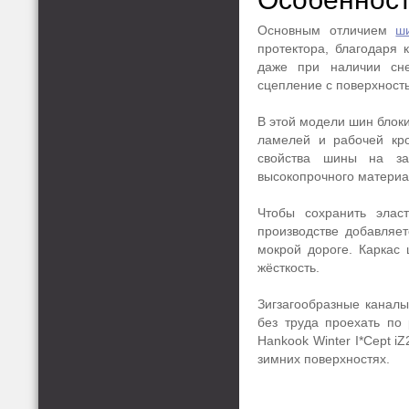
Основным отличием
ш
протектора, благодаря 
даже при наличии сне
сцепление с поверхност
В этой модели шин блоки
ламелей и рабочей кро
свойства шины на за
высокопрочного материал
Чтобы сохранить элас
производстве добавляет
мокрой дороге. Каркас 
жёсткость.
Зигзагообразные канал
без труда проехать по 
Hankook Winter I*Cept 
зимних поверхностях.