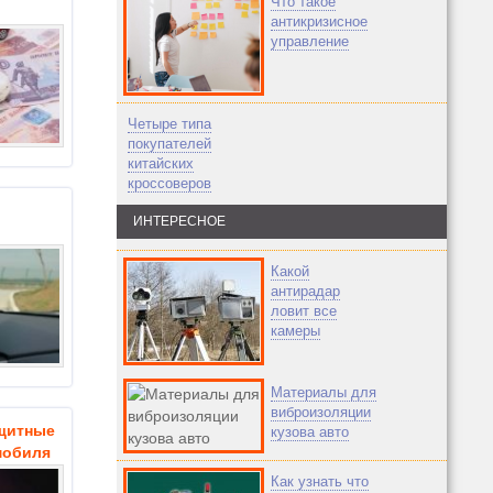
Что такое
антикризисное
управление
Четыре типа
покупателей
китайских
кроссоверов
ИНТЕРЕСНОЕ
Какой
антирадар
ловит все
камеры
Материалы для
виброизоляции
тные
кузова авто
мобиля
Как узнать что