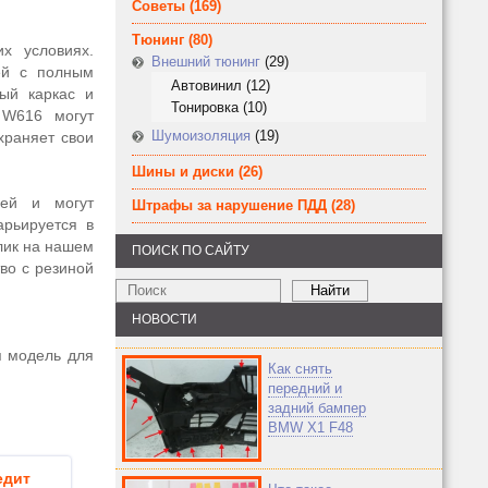
Советы
(169)
Тюнинг
(80)
х условиях.
Внешний тюнинг
(29)
лей с полным
Автовинил
(12)
ый каркас и
Тонировка
(10)
 W616 могут
Шумоизоляция
(19)
храняет свои
Шины и диски
(26)
ей и могут
Штрафы за нарушение ПДД
(28)
арьируется в
клик на нашем
ПОИСК ПО САЙТУ
во с резиной
НОВОСТИ
я модель для
Как снять
передний и
задний бампер
BMW X1 F48
едит