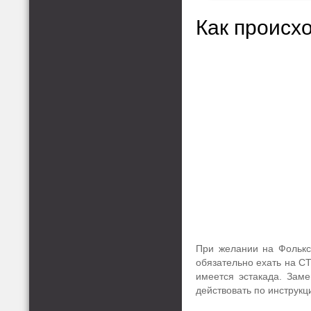
Как происх
При желании на Фолькс
обязательно ехать на СТ
имеется эстакада. Заме
действовать по инструкц