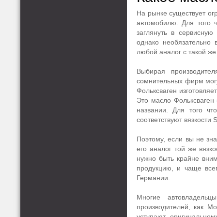
На рынке существует ог
автомобилю. Для того 
заглянуть в сервисную
однако необязательно 
любой аналог с такой же
Выбирая производител
сомнительных фирм могу
Фольксваген изготовляе
Это масло Фольксваген 
названии. Для того чт
соответствуют вязкости 
Поэтому, если вы не зн
его аналог той же вязк
нужно быть крайне вним
продукцию, и чаще всег
Германии.
Многие автовладельц
производителей, как М
уступают оригинальном