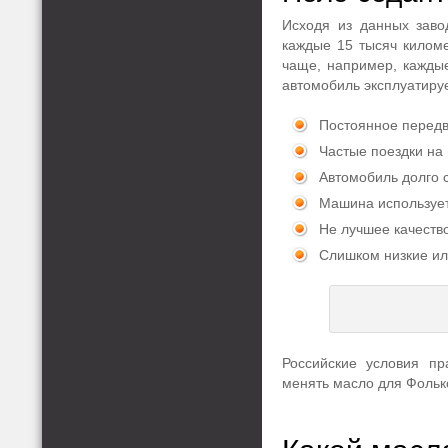
Исходя из данных заво
каждые 15 тысяч киломе
чаще, например, каждые
автомобиль эксплуатируе
Постоянное передв
Частые поездки на
Автомобиль долго с
Машина используетс
Не лучшее качеств
Слишком низкие ил
Российские условия пр
менять масло для Фольк