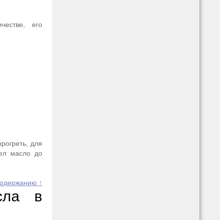
естве, его
рогреть, для
рел масло до
содержанию ↑
сла в