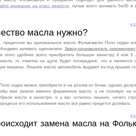
айте внимание на класс вязкости
; лучше всего заливать 5w30 в 
к 
чество масла нужно?
о, предпочли вы оригинальное масло Фольксваген Поло седан или
обходимо заливать одинаковое.
Завод-производитель рекомендует 
 этого удобнее всего приобретать большую канистру 4 или 5 
 масла, то отметка на щупе будет посередине, что и является
ии машины. Лишнее масло автомобиль выдавит из-под крышки го
оло седан можно приобрести и на розлив из бочки, однако делать
тобы вам залили именно фирменное масло, а не похожую на н
брели масло в канистре, и у вас осталось лишнее, ничего стр
процессе его использования масло все равно придется доливать.
к 
роисходит замена масла на Фольк
?