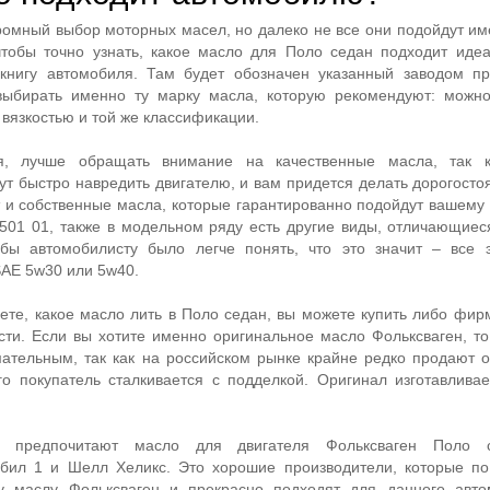
ромный выбор моторных масел, но далеко не все они подойдут и
чтобы точно узнать, какое масло для Поло седан подходит иде
 книгу автомобиля. Там будет обозначен указанный заводом пр
выбирать именно ту марку масла, которую рекомендуют: можн
 вязкостью и той же классификации.
я, лучше обращать внимание на качественные масла, так к
т быстро навредить двигателю, и вам придется делать дорогосто
т и собственные масла, которые гарантированно подойдут вашему
501 01, также в модельном ряду есть другие виды, отличающие
обы автомобилисту было легче понять, что это значит – все 
SAE 5w30 или 5w40.
аете, какое масло лить в Поло седан, вы можете купить либо фир
ости. Если вы хотите именно оригинальное масло Фольксваген, то
ательным, так как на российском рынке крайне редко продают 
о покупатель сталкивается с подделкой. Оригинал изготавливае
ы предпочитают масло для двигателя Фольксваген Поло 
обил 1 и Шелл Хеликс. Это хорошие производители, которые по
у маслу Фольксваген и прекрасно подходят для данного авто