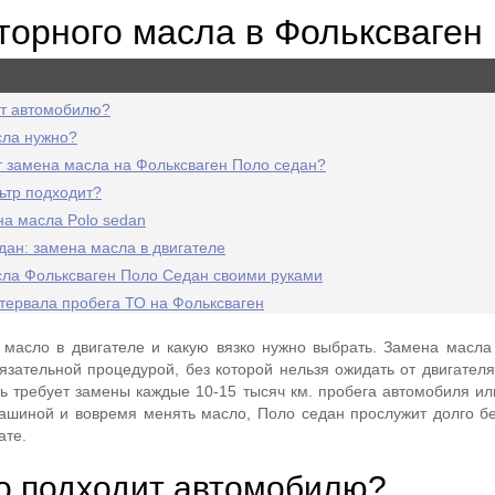
торного масла в Фольксваген
ит автомобилю?
сла нужно?
т замена масла на Фольксваген Поло седан?
ьтр подходит?
на масла Polo sedan
дан: замена масла в двигателе
сла Фольксваген Поло Седан своими руками
тервала пробега ТО на Фольксваген
 масло в двигателе и какую вязко нужно выбрать. Замена масла
язательной процедурой, без которой нельзя ожидать от двигател
ь требует замены каждые 10-15 тысяч км. пробега автомобиля или
ашиной и вовремя менять масло, Поло седан прослужит долго бе
ате.
о подходит автомобилю?