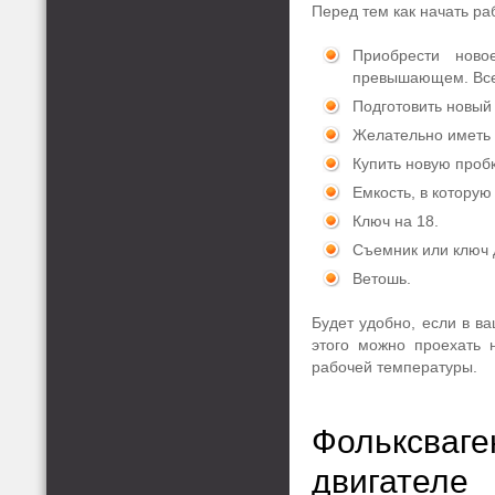
Перед тем как начать ра
Приобрести нов
превышающем. Всег
Подготовить новый
Желательно иметь 
Купить новую пробк
Емкость, в которую
Ключ на 18.
Съемник или ключ 
Ветошь.
Будет удобно, если в в
этого можно проехать н
рабочей температуры.
Фольксваг
двигателе