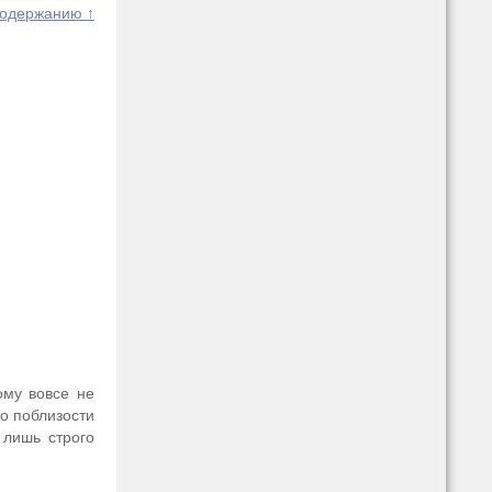
содержанию ↑
ому вовсе не
то поблизости
 лишь строго