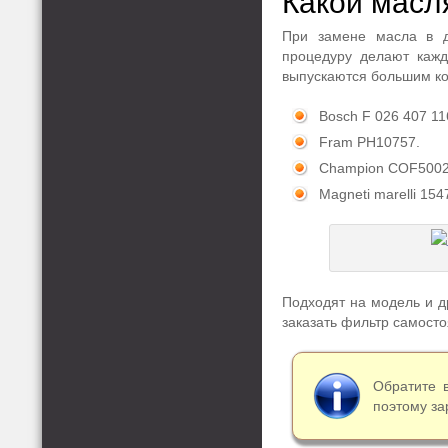
Какой масл
При замене масла в д
процедуру делают кажд
выпускаются большим кол
Bosch F 026 407 11
Fram PH10757.
Champion COF5002
Magneti marelli 15
Подходят на модель и др
заказать фильтр самосто
Обратите 
поэтому за