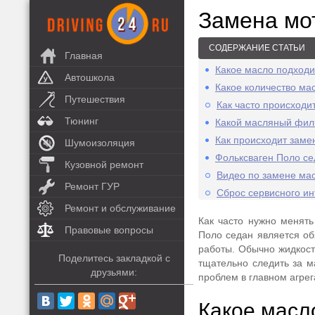
Замена мо
СОДЕРЖАНИЕ СТАТЬИ
Главная
Какое масло подход
Автошкола
Какое количество ма
Путешествия
Как часто происходи
Тюнинг
Какой масляный фил
Как происходит заме
Шумоизоляция
Фольксваген Поло се
Кузовной ремонт
Видео по замене ма
Ремонт ГУР
Сброс сервисного ин
Ремонт и обслуживание
Как часто нужно менять
Правовые вопросы
Поло седан является об
работы. Обычно жидкост
Поделитесь закладкой с
тщательно следить за м
друзьями:
проблем в главном агрег
Какое масл