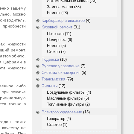
Автомобильные масла
(73)
Замена масла
(35)
менно вашему
Ремонт
(28)
ально, можно
оизводитель,
Карбюратор и инжектор
(4)
о приобрести
Кузовной ремонт
(31)
Покраска
(11)
Полировка
(6)
ак жидкости
Ремонт
(5)
ящий ремонт.
Стекла
(7)
 автомобилю.
Подвеска
(18)
ся цифрами в
Рулевое управление
(7)
эти жидкости
Система охлаждения
(5)
Трансмиссия
(79)
менное, либо
Фильтры
(12)
 при покупке
Воздушные фильтры
(4)
оригинальную
Масляные фильтры
(5)
тся только в
Топливные фильтры
(2)
Электрооборудование
(13)
Генератор
(4)
седан таких
Стартер
(1)
 качеству не
мобиля. При