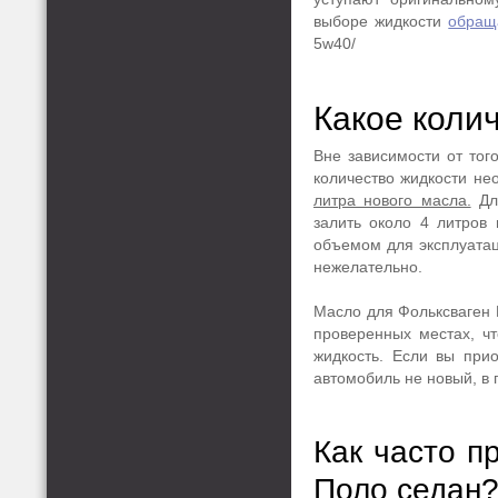
выборе жидкости
обращ
5w40/
Какое коли
Вне зависимости от тог
количество жидкости не
литра нового масла.
Для
залить около 4 литров
объемом для эксплуатац
нежелательно.
Масло для Фольксваген П
проверенных местах, ч
жидкость. Если вы прио
автомобиль не новый, в 
Как часто п
Поло седан