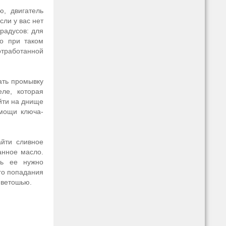
, двигатель
ли у вас нет
радусов: для
ко при таком
отработанной
ать промывку
еле, которая
айти на днище
омощи ключа-
айти сливное
анное масло.
ть ее нужно
ого попадания
 ветошью.