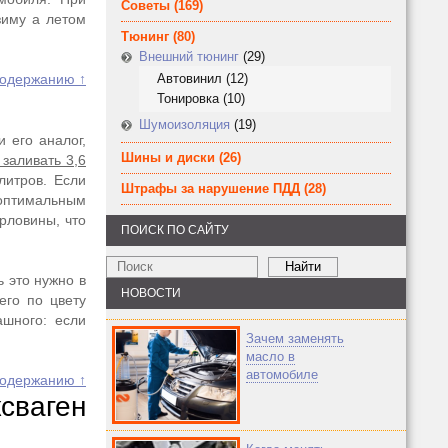
Советы
(169)
зиму а летом
Тюнинг
(80)
Внешний тюнинг
(29)
содержанию ↑
Автовинил
(12)
Тонировка
(10)
Шумоизоляция
(19)
 его аналог,
Шины и диски
(26)
заливать 3,6
литров. Если
Штрафы за нарушение ПДД
(28)
 оптимальным
рловины, что
ПОИСК ПО САЙТУ
 это нужно в
НОВОСТИ
его по цвету
ашного: если
Зачем заменять
масло в
автомобиле
содержанию ↑
сваген