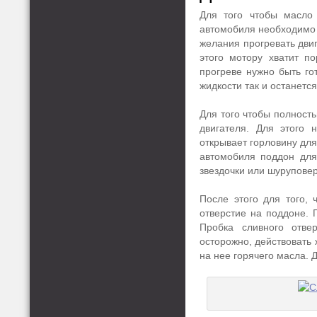
Для того чтобы масло 
автомобиля необходимо п
желания прогревать двиг
этого мотору хватит п
прогреве нужно быть го
жидкости так и останется
Для того чтобы полност
двигателя. Для этого 
открывает горловину для
автомобиля поддон для
звездочки или шуруповер
После этого для того,
отверстие на поддоне. 
Пробка сливного отве
осторожно, действовать 
на нее горячего масла. 