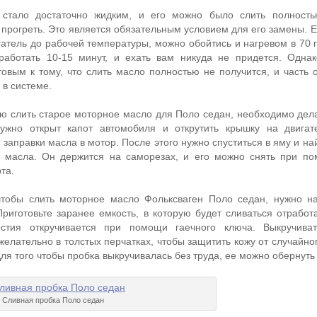
стало достаточно жидким, и его можно было слить полностью
рогреть. Это является обязательным условием для его замены. Ес
атель до рабочей температуры, можно обойтись и нагревом в 70 г
оработать 10-15 минут, и ехать вам никуда не придется. Одна
товым к тому, что слить масло полностью не получится, и часть 
 в системе.
ью слить старое моторное масло для Поло седан, необходимо дел
нужно открыт капот автомобиля и открутить крышку на двигат
 заправки масла в мотор. После этого нужно спуститься в яму и н
 масла. Он держится на саморезах, и его можно снять при п
та.
 чтобы слить моторное масло Фольксваген Поло седан, нужно н
Приготовьте заранее емкость, в которую будет сливаться отработ
рстия откручивается при помощи гаечного ключа. Выкручива
желательно в толстых перчатках, чтобы защитить кожу от случайн
Для того чтобы пробка выкручивалась без труда, ее можно обернуть
Сливная пробка Поло седан