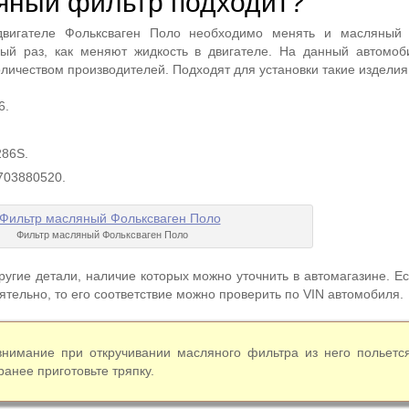
яный фильтр подходит?
вигателе Фольксваген Поло необходимо менять и масляный 
ый раз, как меняют жидкость в двигателе. На данный автомо
ичеством производителей. Подходят для установки такие изделия,
6.
86S.
4703880520.
Фильтр масляный Фольксваген Поло
угие детали, наличие которых можно уточнить в автомагазине. Ес
ятельно, то его соответствие можно проверить по VIN автомобиля.
внимание при откручивании масляного фильтра из него польетс
ранее приготовьте тряпку.