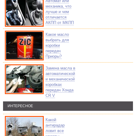
Автомат или
механика, что
лучше и чем
отличается
АКПП от МКПП
Какое масло
выбрать для
коробки
передач
Приоры?
Замена масла в
автоматической
и механической
коробках
передач Хонда
CR V
ИНТЕРЕСНОЕ
Какой
антирадар
ловит все