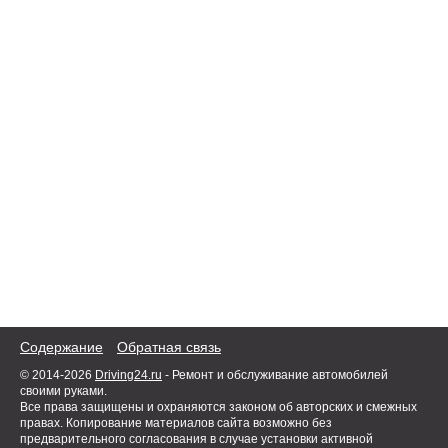
Содержание
Обратная связь
© 2014-2026
Driving24.ru
- Ремонт и обслуживание автомобилей
своими руками.
Все права защищены и охраняются законом об авторских и смежных
правах. Копирование материалов сайта возможно без
предварительного согласования в случае установки активной