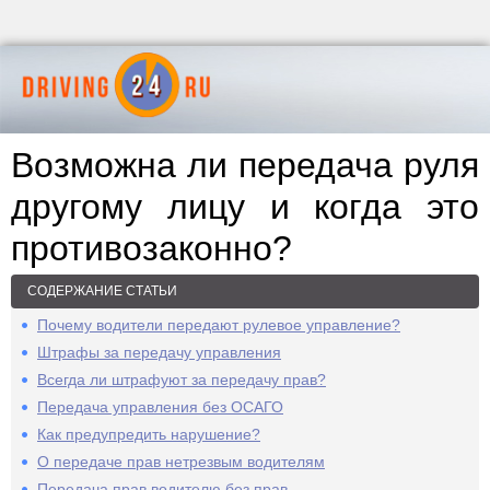
Возможна ли передача руля
другому лицу и когда это
противозаконно?
СОДЕРЖАНИЕ СТАТЬИ
Почему водители передают рулевое управление?
Штрафы за передачу управления
Всегда ли штрафуют за передачу прав?
Передача управления без ОСАГО
Как предупредить нарушение?
О передаче прав нетрезвым водителям
Передача прав водителю без прав