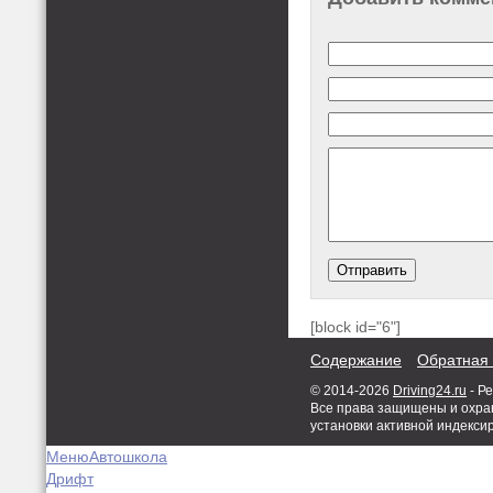
[block id="6"]
Содержание
Обратная 
© 2014-2026
Driving24.ru
- Р
Все права защищены и охран
установки активной индекси
Меню
Автошкола
Дрифт