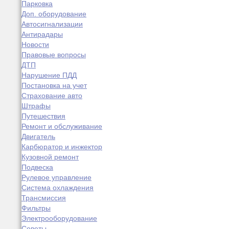
Парковка
Доп. оборудование
Автосигнализации
Антирадары
Новости
Правовые вопросы
ДТП
Нарушение ПДД
Постановка на учет
Страхование авто
Штрафы
Путешествия
Ремонт и обслуживание
Двигатель
Карбюратор и инжектор
Кузовной ремонт
Подвеска
Рулевое управление
Система охлаждения
Трансмиссия
Фильтры
Электрооборудование
Советы