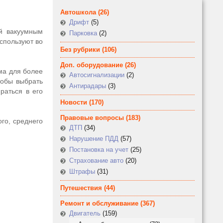
Автошкола
(26)
Дрифт
(5)
й вакуумным
Парковка
(2)
спользуют во
Без рубрики
(106)
Доп. оборудование
(26)
ма для более
Автосигнализации
(2)
тобы выбрать
Антирадары
(3)
раться в его
Новости
(170)
Правовые вопросы
(183)
го, среднего
ДТП
(34)
Нарушение ПДД
(57)
Постановка на учет
(25)
Страхование авто
(20)
Штрафы
(31)
Путешествия
(44)
Ремонт и обслуживание
(367)
Двигатель
(159)