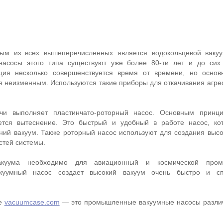
ым из всех вышеперечисленных является водокольцевой вакуу
насосы этого типа существуют уже более 80-ти лет и до сих
кция несколько совершенствуется время от времени, но осно
я неизменным. Используются такие приборы для откачивания агре
чи выполняет пластинчато-роторный насос. Основным принц
ется вытеснение. Это быстрый и удобный в работе насос, ко
дний вакуум. Также роторный насос используют для создания высо
астей системы.
акуума необходимо для авиационный и космической пром
акуумный насос создает высокий вакуум очень быстро и с
ие
vacuumcase.com
— это промышленные вакуумные насосы разли