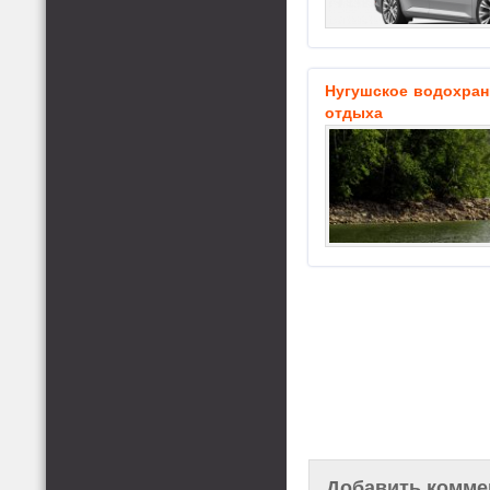
Нугушское водохран
отдыха
Добавить комме