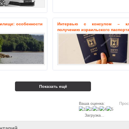
илище: особенности
Интервью с консулом – к
получению израильского паспорт
Показать ещё
Ваша оценка:
Прос
Загрузка...
нтарий