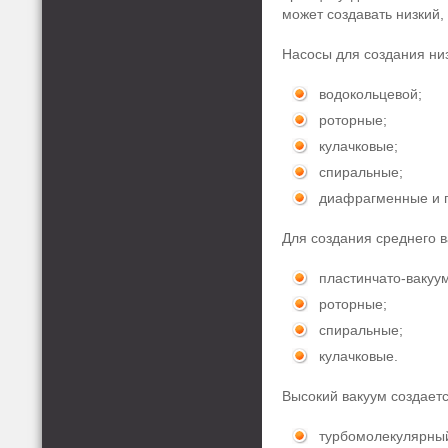
может создавать низкий,
Насосы для создания ни
водокольцевой;
роторные;
кулачковые;
спиральные;
диафрагменные и 
Для создания среднего 
пластинчато-вакуу
роторные;
спиральные;
кулачковые.
Высокий вакуум создае
турбомолекулярный