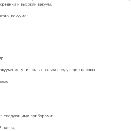
 средний и высокий вакуум.
зкого вакуума:
пр.
вакуума могут использоваться следующие насосы:
мные;
тся следующими приборами:
 насос;