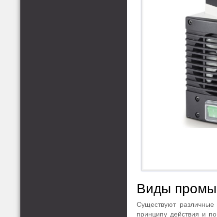
Виды промы
Существуют различные 
принципу действия и по