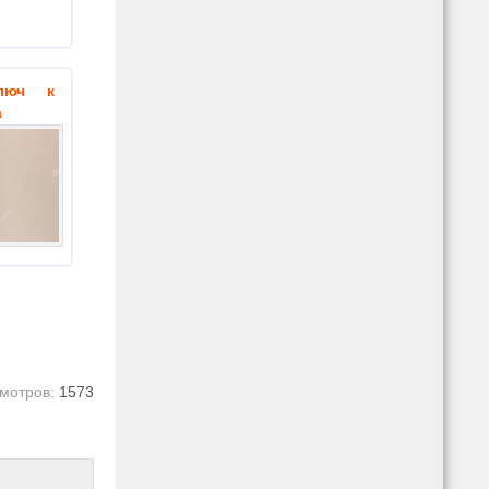
люч к
а
мотров:
1573