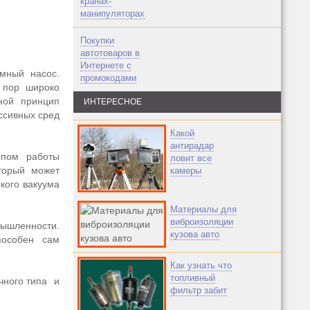
кранах-
манипуляторах
Покупки
автотоваров в
Интернете с
мный насос.
промокодами
 пор широко
вной принцип
ИНТЕРЕСНОЕ
ссивных сред
Какой
антирадар
ипом работы
ловит все
торый может
камеры
кого вакуума
Материалы для
виброизоляции
ышленности.
кузова авто
пособен сам
Как узнать что
топливный
чного типа и
фильтр забит