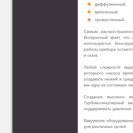
диффузионный;
криогенный;
промасленный.
Самым распространенн
Интересный факт, что 
используются. Констру
работы прибора остаетс
и газов.
Любой сложности зада
роторного насоса явля
создавать низкий и сре
как одну из составных ч
Создание высокого в
Турбомолекулярный в
поддерживать давления.
Вакуумное оборудован
для различных целей.