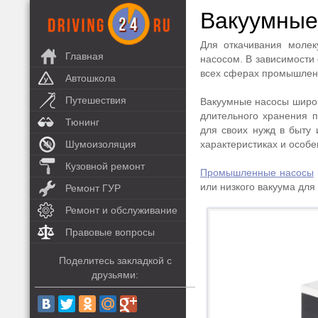
Вакуумные
Для откачивания молек
Главная
насосом. В зависимости 
всех сферах промышленн
Автошкола
Путешествия
Вакуумные насосы широк
длительного хранения п
Тюнинг
для своих нужд в быту 
Шумоизоляция
характеристиках и особе
Кузовной ремонт
Промышленные насосы
или низкого вакуума для
Ремонт ГУР
Ремонт и обслуживание
Правовые вопросы
Поделитесь закладкой с
друзьями: