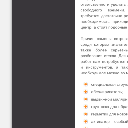
ответственно и уделить 
свободного времени
требуется достаточно ре
необходимость, приход
центр, а стоят подобные
Причин замены ветрово
среди которых значите
также более серьезн
разбивания стекла. Для
работ вам потребуется
и инструментов, а так
необходимое можно во м
специальная струна
обезжириватель;
выдвижной малярны
грунтовка для обра
герметик для новог
активатор – особый