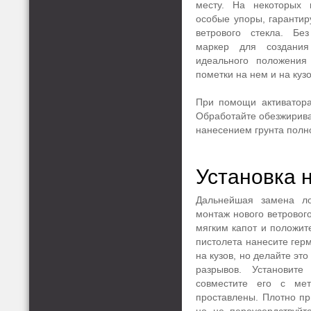
месту. На некоторых 
особые упоры, гаранти
ветрового стекла. Бе
маркер для создания
идеального положения
пометки на нем и на кузо
При помощи активатора 
Обработайте обезжириват
нанесением грунта полн
Установка 
Дальнейшая замена ло
монтаж нового ветрового
мягким капот и положит
пистолета нанесите герм
на кузов, но делайте эт
разрывов. Установит
совместите его с ме
проставлены. Плотно пр