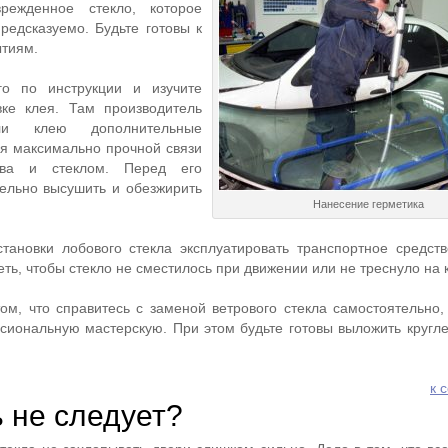
режденное стекло, которое
редсказуемо. Будьте готовы к
тиям.
го по инструкции и изучите
ке клея. Там производитель
ли клею дополнительные
я максимально прочной связи
ова и стеклом. Перед его
ельно высушить и обезжирить
Нанесение герметика
тановки лобового стекла эксплуатировать транспортное средств
ть, чтобы стекло не сместилось при движении или не треснуло на к
ом, что справитесь с заменой ветрового стекла самостоятельно,
сиональную мастерскую. При этом будьте готовы выложить кругл
к 
ь не следует?