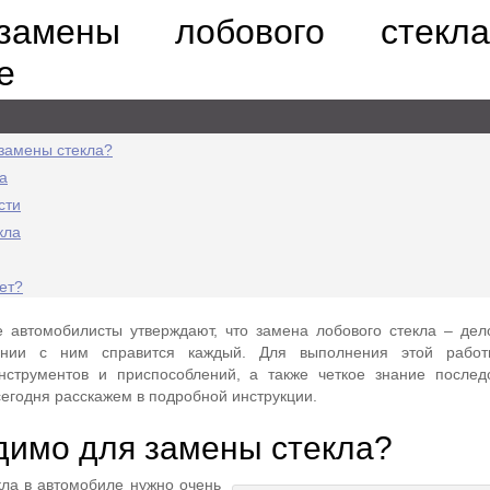
замены лобового стекл
е
замены стекла?
а
сти
кла
ет?
 автомобилисты утверждают, что замена лобового стекла – дел
ании с ним справится каждый. Для выполнения этой работ
струментов и приспособлений, а также четкое знание послед
сегодня расскажем в подробной инструкции.
димо для замены стекла?
кла в автомобиле нужно очень