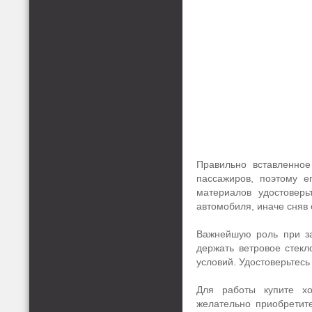
Правильно вставленное
пассажиров, поэтому е
материалов удостовер
автомобиля, иначе сняв 
Важнейшую роль при за
держать ветровое стекл
условий. Удостоверьтесь
Для работы купите х
желательно приобретите