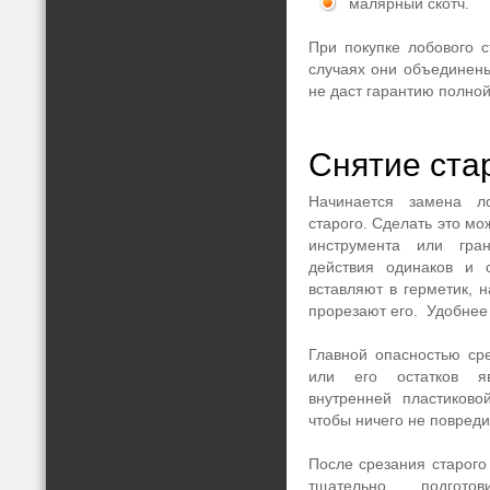
малярный скотч.
При покупке лобового с
случаях они объединены
не даст гарантию полной
Снятие ста
Начинается замена л
старого. Сделать это м
инструмента или гра
действия одинаков и 
вставляют в герметик, н
прорезают его. Удобнее
Главной опасностью сре
или его остатков я
внутренней пластиково
чтобы ничего не повреди
После срезания старого
тщательно подгото