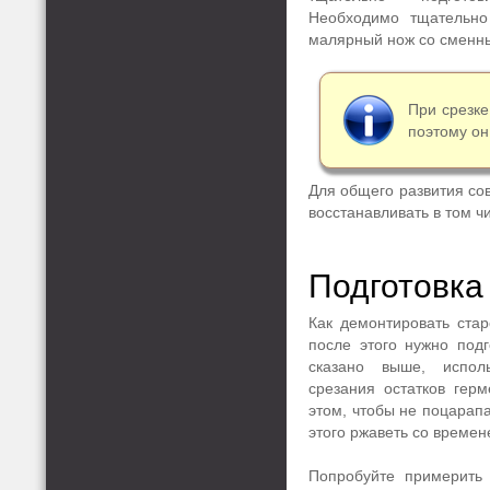
Необходимо тщательно
малярный нож со сменны
При срезке
поэтому он
Для общего развития со
восстанавливать в том ч
Подготовка
Как демонтировать стар
после этого нужно подг
сказано выше, испо
срезания остатков герм
этом, чтобы не поцарапа
этого ржаветь со времен
Попробуйте примерить 