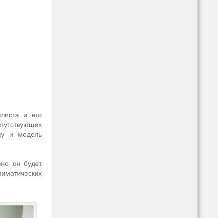
илиста и его
опутствующих
ку и модель
нно он будет
лиматических