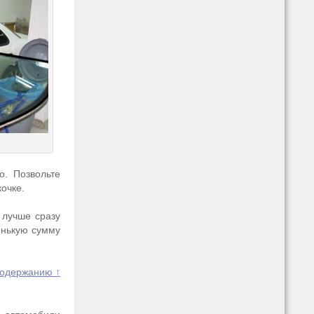
о. Позвольте
очке.
 лучше сразу
енькую сумму
содержанию ↑