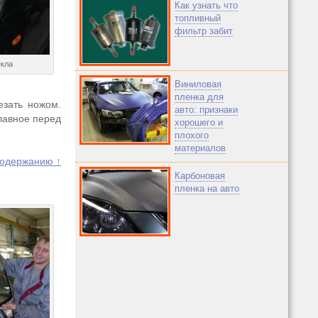
Как узнать что
топливный
фильтр забит
екла
Виниловая
пленка для
езать ножом.
авто: признаки
лавное перед
хорошего и
плохого
материалов
содержанию ↑
Карбоновая
пленка на авто