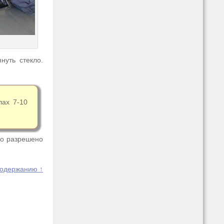
нуть стекло.
лах 7-10
го разрешено
содержанию ↑