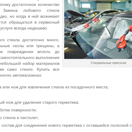
этому достаточное количество
. Замена лобового стекла
дко, но когда в ней возникает
ится обращаться в сервисный
 услуги всегда недешево.
го стекла достаточно много,
льные сколы или трещины, а
ые повреждения вплоть до
 самостоятельного выполнения
 небольшой набор материалов
Специальные присоски
же само стекло. Купить все
ногих автомагазинах:
 или нож для извлечения стекла из посадочного места;
й нож для удаления старого герметика;
ботки поверхности;
о стекла и пистолет;
 состав для соединения нового герметика с оставшейся полоской с