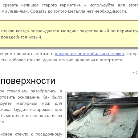
 срезать излишки старого герметика – используйте для этог
ми лезвиями. Срезать до голого металла нет необходимости.
 стекла всегда повреждается молдинг, закрепленный по периметру
 понадобится новый.
ветуем прочитать статью о
полировке автомобильных стекол
, кото
исле лобовое стекло, удаляя мелкие царапины и потертости.
к 
 поверхности
ое стекло мы разобрались, а
отовить основание. Как было
льзуйте малярный нож для
етика. Будьте осторожны при
ть металл и он не начал из-за
ем.
новое стекло к посадочному