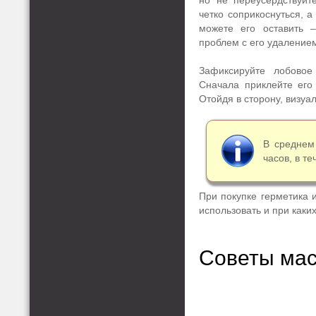
но не переусердствуйт
четко соприкоснуться, а
можете его оставить 
проблем с его удаление
Зафиксируйте лобовое
Сначала приклейте его 
Отойдя в сторону, визуа
В среднем
часов, в т
При покупке герметика и
использовать и при как
Советы мас