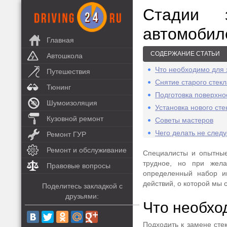
Стадии 
автомобил
Главная
СОДЕРЖАНИЕ СТАТЬИ
Автошкола
Что необходимо для 
Путешествия
Снятие старого стекл
Тюнинг
Подготовка поверхно
Шумоизоляция
Установка нового сте
Кузовной ремонт
Советы мастеров
Чего делать не следу
Ремонт ГУР
Ремонт и обслуживание
Специалисты и опытные
трудное, но при жел
Правовые вопросы
определенный набор ин
действий, о которой мы 
Поделитесь закладкой с
друзьями:
Что необхо
Подходить к замене сте