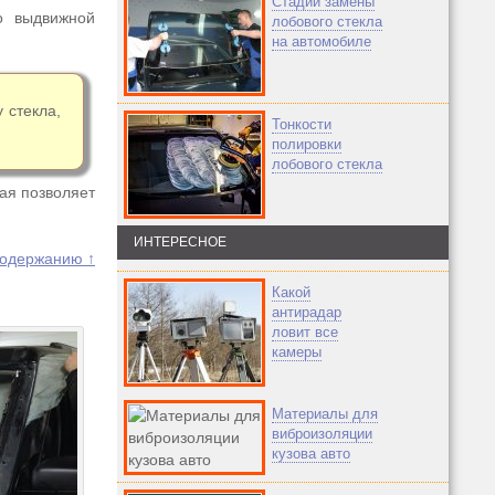
Стадии замены
о выдвижной
лобового стекла
на автомобиле
 стекла,
Тонкости
полировки
лобового стекла
рая позволяет
ИНТЕРЕСНОЕ
содержанию ↑
Какой
антирадар
ловит все
камеры
Материалы для
виброизоляции
кузова авто