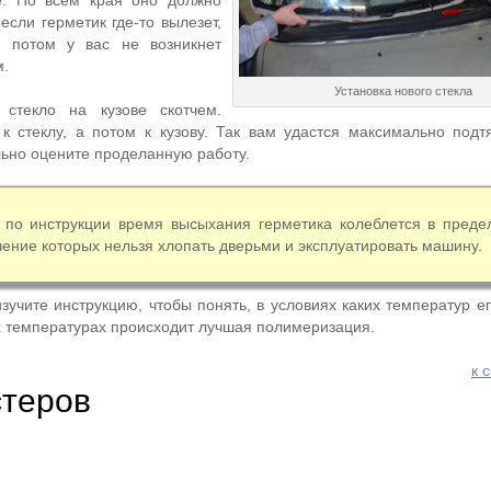
е. По всем края оно должно
 если герметик где-то вылезет,
– потом у вас не возникнет
м.
Установка нового стекла
 стекло на кузове скотчем.
к стеклу, а потом к кузову. Так вам удастся максимально подтя
льно оцените проделанную работу.
 по инструкции время высыхания герметика колеблется в преде
ечение которых нельзя хлопать дверьми и эксплуатировать машину.
зучите инструкцию, чтобы понять, в условиях каких температур е
их температурах происходит лучшая полимеризация.
к 
теров