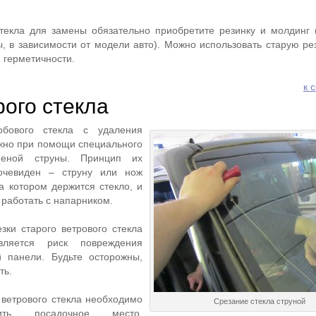
текла для замены обязательно приобретите резинку и молдинг 
, в зависимости от модели авто). Можно использовать старую рез
 герметичности.
к 
рого стекла
обового стекла с удаления
ожно при помощи специального
неной струны. Принцип их
очевиден – струну или нож
а котором держится стекло, и
 работать с напарником.
зки старого ветрового стекла
вляется риск повреждения
й панели. Будьте осторожны,
ть.
 ветрового стекла необходимо
Срезание стекла струной
вить посадочное место.