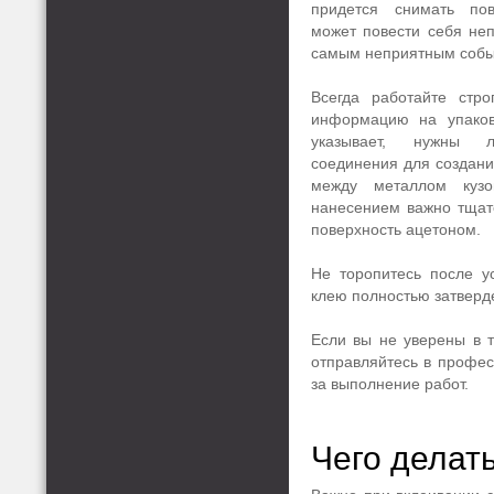
придется снимать пов
может повести себя неп
самым неприятным собы
Всегда работайте стро
информацию на упаков
указывает, нужны 
соединения для создани
между металлом куз
нанесением важно тщат
поверхность ацетоном.
Не торопитесь после ус
клею полностью затверде
Если вы не уверены в т
отправляйтесь в профес
за выполнение работ.
Чего делат