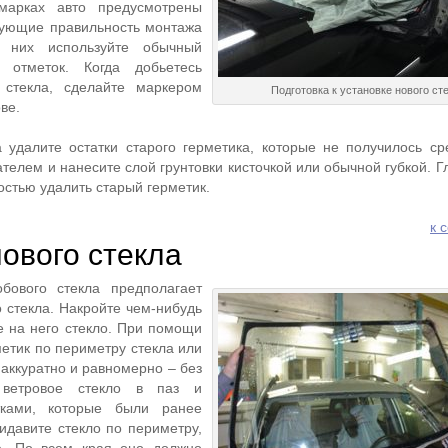
марках авто предусмотрены
рующие правильность монтажа
з них используйте обычный
 отметок. Когда добьетесь
 стекла, сделайте маркером
Подготовка к установке нового ст
ве.
удалите остатки старого герметика, которые не получилось ср
елем и нанесите слой грунтовки кисточкой или обычной губкой. Г
остью удалить старый герметик.
к 
нового стекла
бового стекла предполагает
 стекла. Накройте чем-нибудь
е на него стекло. При помощи
етик по периметру стекла или
о аккуратно и равномерно – без
е ветровое стекло в паз и
тками, которые были ранее
идавите стекло по периметру,