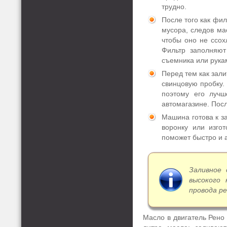
трудно.
После того как фил
мусора, следов ма
чтобы оно не ссох
Фильтр заполняю
съемника или рукам
Перед тем как зал
свинцовую пробку.
поэтому его луч
автомагазине. Посл
Машина готова к за
воронку или изго
поможет быстро и а
Заливное 
высокого
провода р
Масло в двигатель Рено 