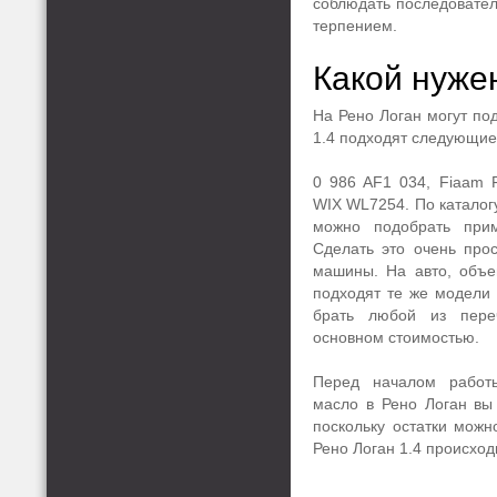
соблюдать последовател
терпением.
Какой нуже
На Рено Логан могут по
1.4 подходят следующие 
0 986 AF1 034, Fiaam F
WIX WL7254. По каталог
можно подобрать прим
Сделать это очень прос
машины. На авто, объем
подходят те же модели
брать любой из пере
основном стоимостью.
Перед началом работы
масло в Рено Логан вы 
поскольку остатки можн
Рено Логан 1.4 происходи