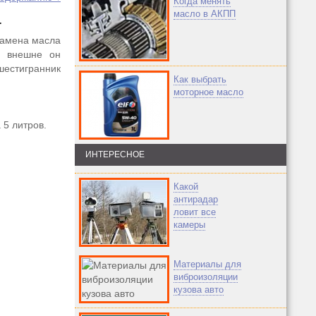
Когда менять
а
масло в АКПП
замена масла
: внешне он
шестигранник
Как выбрать
моторное масло
 5 литров.
ИНТЕРЕСНОЕ
Какой
антирадар
ловит все
камеры
Материалы для
виброизоляции
кузова авто