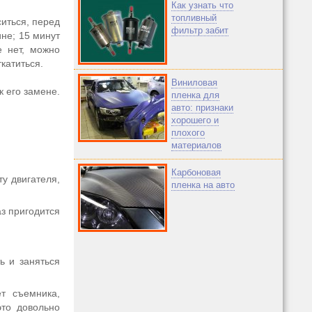
Как узнать что
топливный
иться, перед
фильтр забит
ине; 15 минут
е нет, можно
катиться.
Виниловая
к его замене.
пленка для
авто: признаки
хорошего и
плохого
материалов
Карбоновая
у двигателя,
пленка на авто
аз пригодится
ь и заняться
т съемника,
это довольно