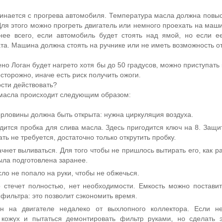
инается с прогрева автомобиля. Температура масла должна повыс
 Для этого можно прогреть двигатель или немного проехать на маш
нее всего, если автомобиль будет стоять над ямой, но если е
та. Машина должна стоять на ручнике или не иметь возможность от
но Логан будет нагрето хотя бы до 50 градусов, можно приступать 
сторожно, иначе есть риск получить ожоги.
сти действовать?
 масла происходит следующим образом:
орловины должна быть открыта: нужна циркуляция воздуха.
ится пробка для слива масла. Здесь пригодится ключ на 8. Защит
ать не требуется, достаточно только открутить пробку.
нет выливаться. Для того чтобы не пришлось вытирать его, как р
ыла подготовлена заранее.
ло не попало на руки, чтобы не обжечься.
 стечет полностью, нет необходимости. Емкость можно поставит
фильтра: это позволит сэкономить время.
н на двигателе недалеко от выхлопного коллектора. Если не
 кожух и пытаться демонтировать фильтр руками, но сделать 