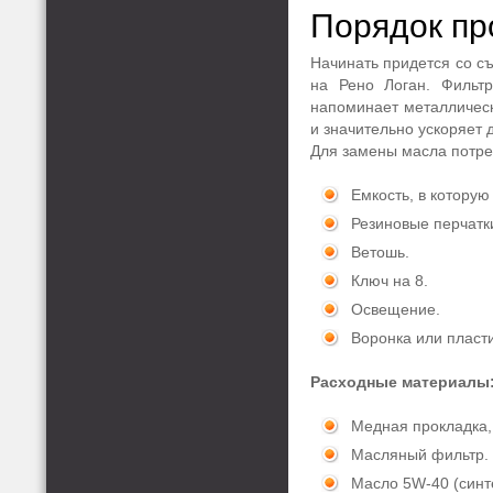
Порядок пр
Начинать придется со с
на Рено Логан. Фильт
напоминает металлическ
и значительно ускоряет
Для замены масла потре
Емкость, в которую
Резиновые перчатк
Ветошь.
Ключ на 8.
Освещение.
Воронка или пласт
Расходные материалы
Медная прокладка, 
Масляный фильтр.
Масло 5W-40 (синте