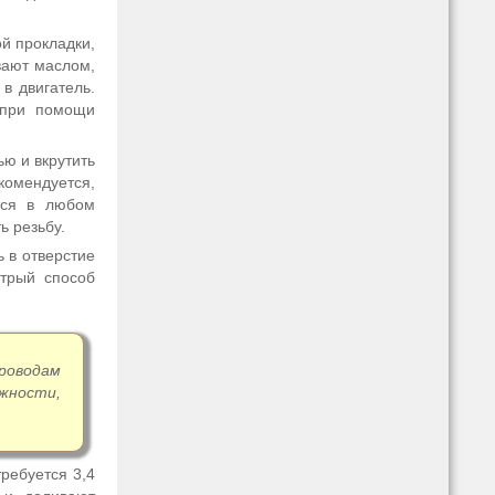
ой прокладки,
вают маслом,
в двигатель.
 при помощи
ю и вкрутить
комендуется,
тся в любом
ь резьбу.
ь в отверстие
итрый способ
роводам
жности,
ребуется 3,4