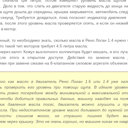
т сначала три литра, потом измеряют уровень масла щупом
 Дело в том, что слить из двигателя старую жидкость до конца н
на щупе дошла до середины, крышка закрывается, автомобиль след
секунд. Требуется дождаться, пока погаснет индикатор давления 
в, после этого уровень масла проверяется опять, и если он низки
 в мотор.
нный, то необходимо знать, сколько масла в Рено Логан 1.4 нужно 
то такой тип моторов требует 4.5 литра масла.
через капот. Кожух выхлопного коллектора будет мешать, и его луч
сле этого в открытом доступе. Действия по замене масла 
ями при замене смазки на 8-клапанном силовом агрегате объемом 
го как масло в двигатель Рено Логан 1.6 или 1.4 уже зал
ь проверить его уровень при помощи щупа. В идеале уровен
ть ровно посередине между минимальной и максимальной от
чтобы добиться правильных данных, машину заводят на пол
чик давления масла погас, двигатель можно глушить и пр
асла. При недостаточном уровне масло доливают до нужной о
кости слишком много, не страшно: лишнее будет выд
ем через крышку. Это не очень хорошо, но машине никак не нав