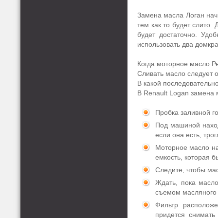
Замена масла Логан нач
тем как то будет слито.
будет достаточно. Удоб
использовать два домкра
Когда моторное масло Ре
Сливать масло следует о
В какой последовательно
В Renault Logan замена
Пробка заливной г
Под машиной наход
если она есть, трог
Моторное масло нач
емкость, которая б
Следите, чтобы мас
Ждать, пока масло
съемом масляного 
Фильтр расположе
придется снимать