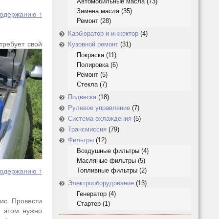
Автомобильные масла
(73)
Замена масла
(35)
содержанию ↑
Ремонт
(28)
Карбюратор и инжектор
(4)
требует свой
Кузовной ремонт
(31)
Покраска
(11)
Полировка
(6)
Ремонт
(5)
Стекла
(7)
Подвеска
(18)
Рулевое управление
(7)
Система охлаждения
(5)
Трансмиссия
(79)
Фильтры
(12)
Воздушные фильтры
(4)
Масляные фильтры
(5)
Топливные фильтры
(2)
содержанию ↑
Электрооборудование
(13)
Генератор
(4)
ис. Провести
Стартер
(1)
и этом нужно