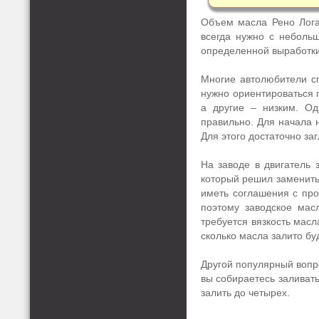
Объем масла Рено Логан
всегда нужно с небольш
определенной выработки
Многие автолюбители спо
нужно ориентироваться п
а другие – низким. Од
правильно. Для начала н
Для этого достаточно за
На заводе в двигатель 
который решил заменить 
иметь соглашения с про
поэтому заводское мас
требуется вязкость масл
сколько масла залито буд
Другой популярный вопро
вы собираетесь заливать
залить до четырех.