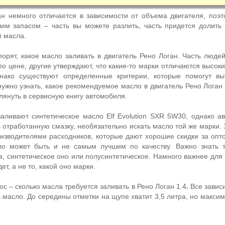
 немного отличается в зависимости от объема двигателя, поэт
им запасом – часть вы можете разлить, часть придется долить
 масла.
рят, какое масло заливать в двигатель Рено Логан. Часть людей 
о цене, другие утверждают, что какие-то марки отличаются высок
нако существуют определенные критерии, которые помогут вы
ужно узнать, какое рекомендуемое масло в двигатель Рено Логан 
глянуть в сервисную книгу автомобиля.
заливают синтетическое масло Elf Evolution SXR 5W30, однако а
отработанную смазку, необязательно искать масло той же марки. 
изводителями расходников, которые дают хорошие скидки за опто
ло может быть и не самым лучшим по качеству. Важно знать т
а, синтетическое оно или полусинтетическое. Намного важнее для
ет, а не то, какой оно марки.
с – сколько масла требуется заливать в Рено Логан 1.4
.
Все зависи
 масло. До середины отметки на щупе хватит 3,5 литра, но макси