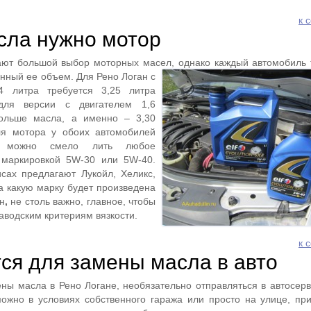
к 
сла нужно мотор
ают большой выбор моторных масел, однако каждый автомобиль 
енный ее объем.
Для Рено Логан с
4 литра требуется 3,25 литра
для версии с двигателем 1,6
больше масла, а именно – 3,30
ля мотора у обоих автомобилей
му можно смело лить любое
 маркировкой 5W-30 или 5W-40.
сах предлагают Лукойл, Хеликс,
 какую марку будет произведена
н
,
не столь важно, главное, чтобы
аводским критериям вязкости.
к 
тся для замены масла в авто
ны масла в Рено Логане, необязательно отправляться в автосерв
ожно в условиях собственного гаража или просто на улице, пр