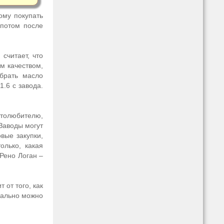
ому покупать
 потом после
считает, что
им качеством,
брать масло
1.6 с завода.
втолюбителю,
Заводы могут
вые закупки,
олько, какая
 Рено Логан –
т от того, как
мально можно