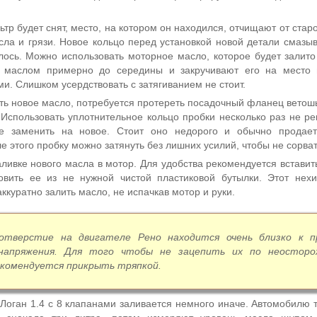
ьтр будет снят, место, на котором он находился, отчищают от стар
сла и грязи. Новое кольцо перед установкой новой детали смазы
лось. Можно использовать моторное масло, которое будет залито 
т маслом примерно до середины и закручивают его на место
и. Слишком усердствовать с затягиванием не стоит.
ить новое масло, потребуется протереть посадочный фланец ветошь
 Использовать уплотнительное кольцо пробки несколько раз не ре
ше заменить на новое. Стоит оно недорого и обычно продае
е этого пробку можно затянуть без лишних усилий, чтобы не сорват
ливке нового масла в мотор. Для удобства рекомендуется вставит
товить ее из не нужной чистой пластиковой бутылки. Этот нех
ккуратно залить масло, не испачкав мотор и руки.
отверстие на двигателе Рено находится очень близко к п
 напряжения. Для того чтобы не зацепить их по неосторо
екомендуется прикрыть тряпкой.
Логан 1.4 с 8 клапанами заливается немного иначе. Автомобилю т