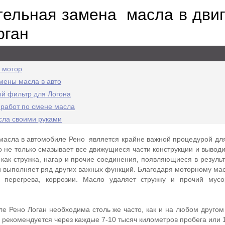
ельная замена масла в двиг
оган
 мотор
амены масла в авто
й фильтр для Логона
работ по смене масла
сла своими руками
асла в автомобиле Рено является крайне важной процедурой дл
 не только смазывает все движущиеся части конструкции и выводи
 как стружка, нагар и прочие соединения, появляющиеся в резуль
и выполняет ряд других важных функций. Благодаря моторному мас
 перегрева, коррозии. Масло удаляет стружку и прочий мусо
ле Рено Логан необходима столь же часто, как и на любом другом
 рекомендуется через каждые 7-10 тысяч километров пробега или 1