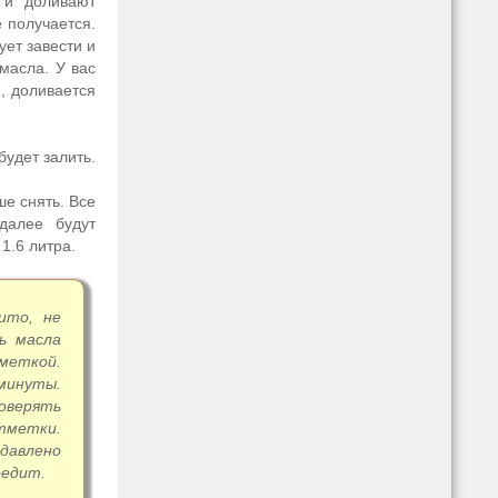
 и доливают
е получается.
ует завести и
масла. У вас
й, доливается
будет залить.
ше снять. Все
далее будут
1.6 литра.
ито, не
ь масла
меткой.
минуты.
оверять
тметки.
авлено
редит.