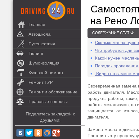
Самостоят
на Рено Л
Главная
СОДЕРЖАНИЕ СТАТЬИ
Автошкола
Сколько масла нужно
Путешествия
Что требуется для з
Тюнинг
Какой нужен масляны
Шумоизоляция
Порядок проведения 
Кузовной ремонт
Видео по замене ма
Ремонт ГУР
Своевременная замена м
Ремонт и обслуживание
работы двигателя. Масло
продукты работы, такие,
Правовые вопросы
работы механизмов, но 
защищается от износа,
Поделитесь закладкой с
двигателя.
друзьями:
Замена масла в двигате
Повторять эту процедуру