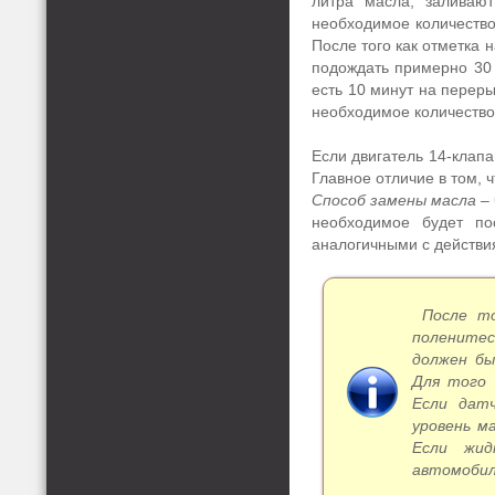
литра масла; заливаю
необходимое количество.
После того как отметка 
подождать примерно 30 
есть 10 минут на переры
необходимое количество
Если двигатель 14-клапа
Главное отличие в том, ч
Способ замены масла
–
необходимое будет по
аналогичными с действи
После то
поленитес
должен бы
Для того 
Если дат
уровень м
Если жид
автомобил