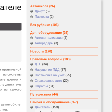
ателе
Автошкола
(26)
Дрифт
(5)
Парковка
(2)
Без рубрики
(106)
Доп. оборудование
(26)
Автосигнализации
(2)
Антирадары
(3)
Новости
(170)
Правовые вопросы
(183)
ДТП
(34)
я правильной
Нарушение ПДД
(57)
т из системы
Постановка на учет
(25)
тате трения и
Страхование авто
(20)
лу двигатель
Штрафы
(31)
р из самого
Путешествия
(44)
Ремонт и обслуживание
(367)
 автомобиле.
Двигатель
(159)
 год.