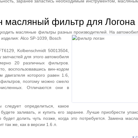
ьность, заранее запастись необходимым инструментом, масляны
н масляный фильтр для Логона
дходить масляные фильтры разных производителей. На автомоби
изделия: Alco SP-1039, Bosch
T6129, Kolbenschmidt 50013504,
у запчастей для этого автомобиля
ерно 20 различных фильтров.
то, воспользовавшись вин-кодом
 двигателя которого равен 1.6,
 фильтров, поэтому можно смело
численных. Отличаются они в
 следует определиться, какое
будете заливать, и купить его заранее. Лучше приобрести упако
о будет долить чуть позже, когда это потребуется. Замена масла
т так же, как в версии 1.6 л.
к 