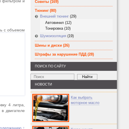
м фильтром и
Советы
(169)
Тюнинг
(80)
Внешний тюнинг
(29)
Автовинил
(12)
Тонировка
(10)
ль с объемом
Шумоизоляция
(19)
Шины и диски
(26)
Штрафы за нарушение ПДД
(28)
ПОИСК ПО САЙТУ
НОВОСТИ
Как выбрать
моторное масло
вку 4 литра,
 в двигателе
содержанию ↑