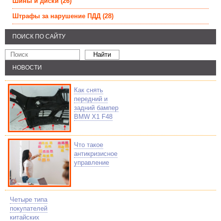
Шины и диски
(26)
Штрафы за нарушение ПДД
(28)
ПОИСК ПО САЙТУ
НОВОСТИ
Как снять
передний и
задний бампер
BMW X1 F48
Что такое
антикризисное
управление
Четыре типа
покупателей
китайских