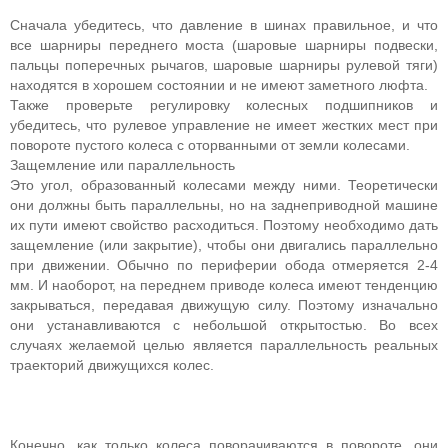
Сначала убедитесь, что давление в шинах правильное, и что
все шарниры переднего моста (шаровые шарниры подвески,
пальцы поперечных рычагов, шаровые шарниры рулевой тяги)
находятся в хорошем состоянии и не имеют заметного люфта.
Также проверьте регулировку колесных подшипников и
убедитесь, что рулевое управление не имеет жестких мест при
повороте пустого колеса с оторванными от земли колесами.
Защемление или параллельность
Это угол, образованный колесами между ними. Теоретически
они должны быть параллельны, но на заднеприводной машине
их пути имеют свойство расходиться. Поэтому необходимо дать
защемление (или закрытие), чтобы они двигались параллельно
при движении. Обычно по периферии обода отмеряется 2-4
мм. И наоборот, на переднем приводе колеса имеют тенденцию
закрываться, передавая движущую силу. Поэтому изначально
они устанавливаются с небольшой открытостью. Во всех
случаях желаемой целью является параллельность реальных
траекторий движущихся колес.
Конечно, как только колеса поворачиваются в повороте, они