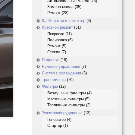
Автомобильные масла
(73)
Замена масла
(35)
Ремонт
(28)
Карбюратор и инжектор
(4)
Кузовной ремонт
(31)
Покраска
(11)
Полировка
(6)
Ремонт
(5)
Стекла
(7)
Подвеска
(18)
Рулевое управление
(7)
Система охлаждения
(5)
Трансмиссия
(79)
Фильтры
(12)
Воздушные фильтры
(4)
Масляные фильтры
(5)
Топливные фильтры
(2)
Электрооборудование
(13)
Генератор
(4)
Стартер
(1)