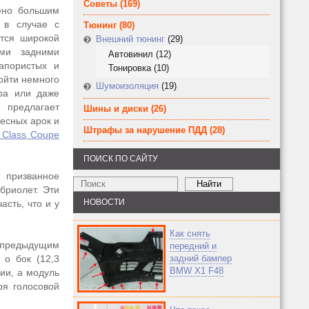
Советы
(169)
ено большим
 в случае с
Тюнинг
(80)
ется широкой
Внешний тюнинг
(29)
ыми задними
Автовинил
(12)
апористых и
Тонировка
(10)
ойти немного
Шумоизоляция
(19)
ра или даже
 предлагает
Шины и диски
(26)
есных арок и
Штрафы за нарушение ПДД
(28)
 Class Coupe
ПОИСК ПО САЙТУ
призванное
бриолет. Эти
НОВОСТИ
сть, что и у
Как снять
м предыдущим
передний и
 о бок (12,3
задний бампер
BMW X1 F48
ии, а модуль
ря голосовой