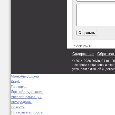
[block id="6"]
Содержание
Обратная 
© 2014-2026
Driving24.ru
- Р
Все права защищены и охран
установки активной индекси
Меню
Автошкола
Дрифт
Парковка
Доп. оборудование
Автосигнализации
Антирадары
Новости
Правовые вопросы