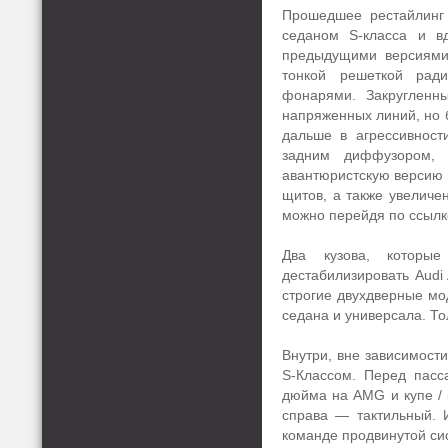
Прошедшее рестайлинг
седаном S-класса и в
предыдущими версиями,
тонкой решеткой рад
фонарями. Закругленн
напряженных линий, но 
дальше в агрессивност
задним диффузором, 
авантюристскую версию п
щитов, а также увелич
можно перейдя по ссылк
Два кузова, которые
дестабилизировать Audi 
строгие двухдверные мод
седана и универсала. То
Внутри, вне зависимост
S-Классом. Перед пасс
дюйма на AMG и купе / 
справа — тактильный. 
команде продвинутой си