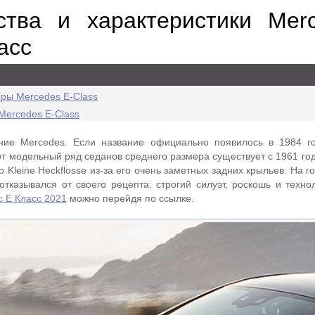
тва и характеристики Merc
асс
ры Mercedes E-Class
Mercedes E-Class
ние Mercedes. Если название официально появилось в 1984 г
т модельный ряд седанов среднего размера существует с 1961 год
 Kleine Heckflosse из-за его очень заметных задних крыльев. На г
отказывался от своего рецепта: строгий силуэт, роскошь и техно
 Е Класс 2021
можно перейдя по ссылке.