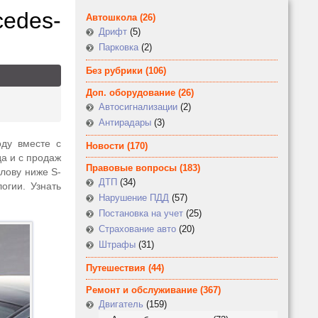
edes-
Автошкола
(26)
Дрифт
(5)
Парковка
(2)
Без рубрики
(106)
Доп. оборудование
(26)
Автосигнализации
(2)
Антирадары
(3)
оду вместе с
Новости
(170)
а и с продаж
Правовые вопросы
(183)
олову ниже S-
ДТП
(34)
логии. Узнать
Нарушение ПДД
(57)
Постановка на учет
(25)
Страхование авто
(20)
Штрафы
(31)
Путешествия
(44)
Ремонт и обслуживание
(367)
Двигатель
(159)