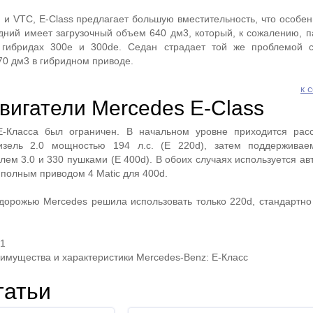
 и VTC, E-Class предлагает большую вместительность, что особен
дний имеет загрузочный объем 640 дм3, который, к сожалению, п
гибридах 300e и 300de. Седан страдает той же проблемой 
0 дм3 в гибридном приводе.
к 
вигатели Mercedes E-Class
-Класса был ограничен. В начальном уровне приходится расс
изель 2.0 мощностью 194 л.с. (E 220d), затем поддержива
ем 3.0 и 330 пушками (E 400d). В обоих случаях используется ав
 полным приводом 4 Matic для 400d.
дорожью Mercedes решила использовать только 220d, стандартно
21
имущества и характеристики Mercedes-Benz: E-Класс
татьи