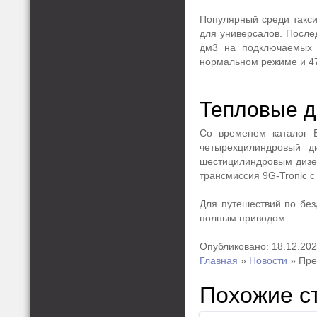
Популярный среди такси
для универсалов. После
дм3 на подключаемых 
нормальном режиме и 47
Тепловые д
Со временем каталог Е
четырехцилиндровый д
шестицилиндровым дизел
трансмиссия 9G-Tronic с
Для путешествий по без
полным приводом.
Опубликовано: 18.12.20
Главная
»
Новости
»
Пре
Похожие с