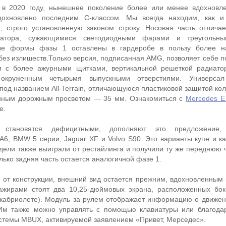
 в 2020 году, нынешнее поколение более или менее вдохновл
дохновлено последним C-классом. Мы всегда находим, как и
 строго установленную законом строку. Носовая часть отлича
иатора, сужающимися светодиодными фарами и треугольн
ые формы фазы 1 оставлены в гардеробе в пользу более н
без излишеств.Только версия, подписанная AMG, позволяет себе п
и с более ажурными щитками, вертикальной решеткой радиато
окруженным четырьмя выпускными отверстиями. Универсал
од названием All-Terrain, отличающуюся пластиковой защитой кол
енным дорожным просветом — 35 мм. Ознакомиться с
Mercedes E
е.
 становятся дефицитными, дополняют это предложение, 
A6, BMW 5 серии, Jaguar XF и Volvo S90. Это варианты купе и ка
ели также выиграли от рестайлинга и получили ту же переднюю ча
лько задняя часть остается аналогичной фазе 1.
и от конструкции, внешний вид остается прежним, вдохновленны
ажирами стоят два 10,25-дюймовых экрана, расположенных бок
кабриолете). Модуль за рулем отображает информацию о движен
Им также можно управлять с помощью клавиатуры или благода
стемы MBUX, активируемой заявлением «Привет, Мерседес».