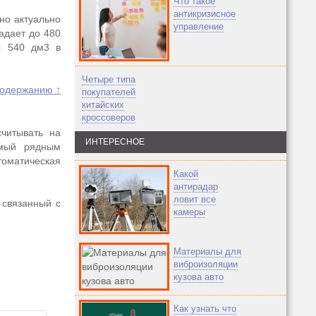
Что такое
антикризисное
но актуально
управление
адает до 480
с 540 дм3 в
Четыре типа
содержанию ↑
покупателей
китайских
кроссоверов
читывать на
ИНТЕРЕСНОЕ
емый рядным
томатическая
Какой
антирадар
ловит все
 связанный с
камеры
Материалы для
виброизоляции
кузова авто
Как узнать что