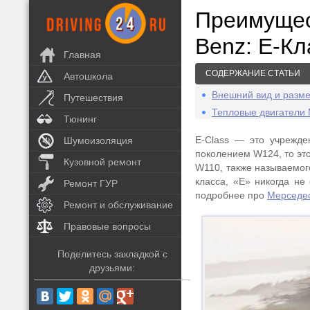
Преимущес
Benz: E-Кл
Главная
СОДЕРЖАНИЕ СТАТЬИ
Автошкола
Внешний вид и разме
Путешествия
Тепловые двигатели 
Тюнинг
E-Class — это учрежде
Шумоизоляция
поколением W124, то это
Кузовной ремонт
W110, также называемого
класса, «E» никогда не 
Ремонт ГУР
подробнее про
Мерседес
Ремонт и обслуживание
Правовые вопросы
Поделитесь закладкой с
друзьями: