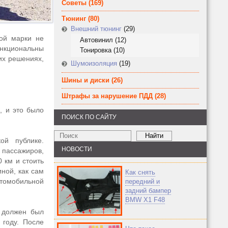
Советы
(169)
Тюнинг
(80)
Внешний тюнинг
(29)
той марки не
Автовинил
(12)
ункциональны
Тонировка
(10)
их решениях,
Шумоизоляция
(19)
Шины и диски
(26)
Штрафы за нарушение ПДД
(28)
, и это было
ПОИСК ПО САЙТУ
ой публике.
НОВОСТИ
пассажиров,
0 км и стоить
ной, как сам
Как снять
омобильной
передний и
задний бампер
BMW X1 F48
 должен был
 году. После