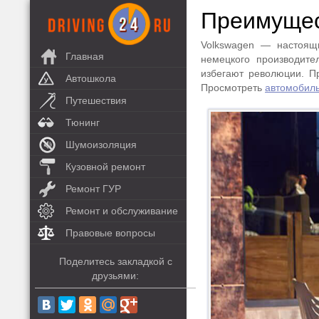
Преимущес
Volkswagen — настоящ
Главная
немецкого производит
избегают революции. П
Автошкола
Просмотреть
автомобиль
Путешествия
Тюнинг
Шумоизоляция
Кузовной ремонт
Ремонт ГУР
Ремонт и обслуживание
Правовые вопросы
Поделитесь закладкой с
друзьями: