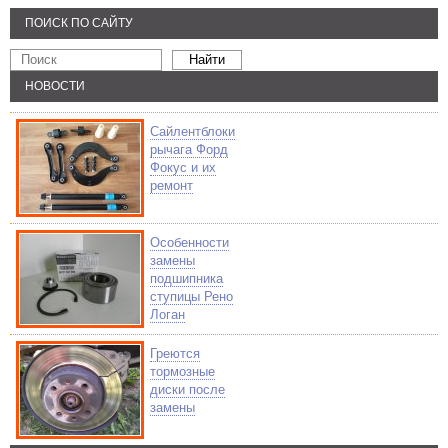
ПОИСК ПО САЙТУ
НОВОСТИ
Сайлентблоки
рычага Форд
Фокус и их
ремонт
Особенности
замены
подшипника
ступицы Рено
Логан
Греются
тормозные
диски после
замены