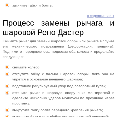
затяните гайки и болты.
к содержанию ↑
Процесс замены рычага и
шаровой Рено Дастер
Снимите рычаг для замены шаровой опоры или рычага в случае
его механического повреждения (деформация, трещины).
Поднимите переднюю ось, подвесив оба колеса и проделайте
следующее:
снимите колесо;
открутите гайку с пальца шаровой опоры, пока она не
упрется в основание внешнего шарнира;
подставьте регулируемый упор под поворотный кулак;
оттяните рычаг и шаровую опору вниз монтировкой и
сделайте несколько ударов молотком по проушине через
проставку;
выкрутите гайку болта переднего крепления рычага;
вытащите болт или выбейте его специальной оправкой;