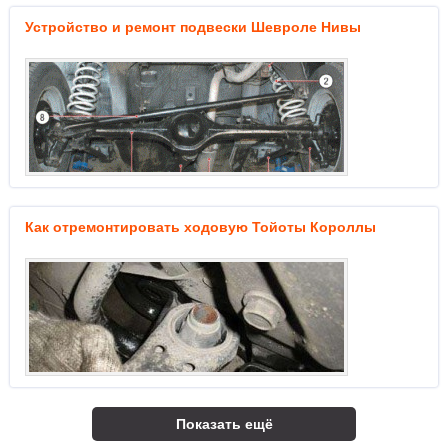
Устройство и ремонт подвески Шевроле Нивы
Как отремонтировать ходовую Тойоты Короллы
Показать ещё