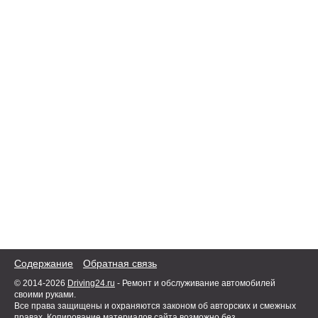
Содержание
Обратная связь
© 2014-2026
Driving24.ru
- Ремонт и обслуживание автомобилей
своими руками.
Все права защищены и охраняются законом об авторских и смежных
правах. Копирование материалов сайта возможно без