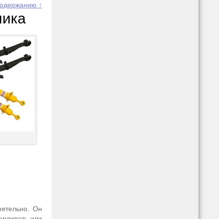
содержанию ↑
ника
оятельно. Он
ерливать или