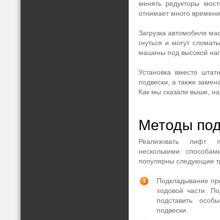
менять редукторы мост
отнимает много времени
Загрузка автомобиля ма
гнуться и могут сломат
машины под высокой наг
Установка вместо штат
подвески, а также замен
Как мы сказали выше, на
Методы под
Реализовать лифт п
несколькими способам
популярны следующие т
Подкладывание про
ходовой части. П
подставить особ
подвески.