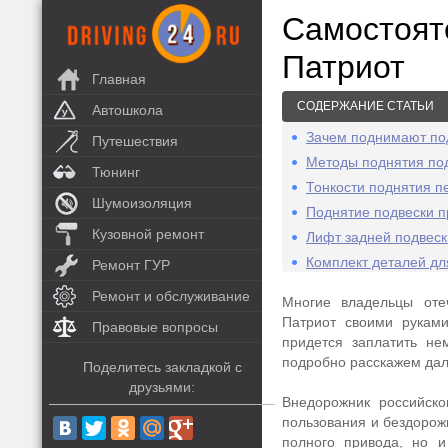
Самосто
Патриот
Главная
СОДЕРЖАНИЕ СТАТЬИ
Автошкола
Зачем поднимают по
Путешествия
Методы поднятия по
Тюнинг
Тонкости поднятия п
Шумоизоляция
Поднятие подвески п
Кузовной ремонт
Лифт задней подвеск
Комплект деталей дл
Ремонт ГУР
Ремонт и обслуживание
Многие владельцы оте
Патриот своими рукам
Правовые вопросы
придется заплатить не
подробно расскажем дал
Поделитесь закладкой с
друзьями:
Внедорожник российско
пользования и бездорож
полного привода, но и