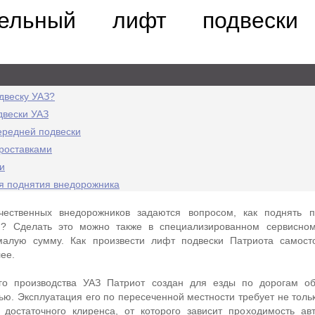
ятельный лифт подвеск
двеску УАЗ?
двески УАЗ
ередней подвески
роставками
и
я поднятия внедорожника
чественных внедорожников задаются вопросом, как поднять п
и? Сделать это можно также в специализированном сервисном
малую сумму. Как произвести лифт подвески Патриота самост
ее.
го производства УАЗ Патриот создан для езды по дорогам об
ью. Эксплуатация его по пересеченной местности требует не толь
 достаточного клиренса, от которого зависит проходимость ав