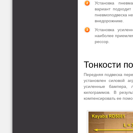
Установка пневм
вариант подходит
пневмоподвеска не
внедорожнике.
Установка усиле
наиболее приемлем
рессор.
Тонкости п
Передняя подвеска пере
установлен силовой аг
усиленные бампера, 
килограммов. В резуль
компенсировать ее помо