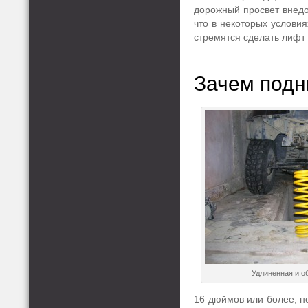
дорожный просвет внедор
что в некоторых условия
стремятся сделать лифт 
Зачем подн
Удлиненная и о
16 дюймов или более, н