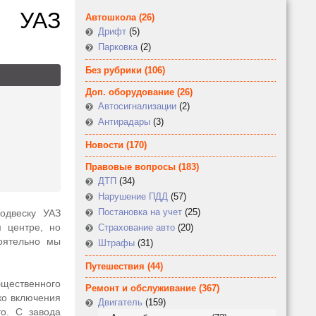
и УАЗ
Автошкола
(26)
Дрифт
(5)
Парковка
(2)
Без рубрики
(106)
Доп. оборудование
(26)
Автосигнализации
(2)
Антирадары
(3)
Новости
(170)
Правовые вопросы
(183)
ДТП
(34)
Нарушение ПДД
(57)
Постановка на учет
(25)
одвеску УАЗ
 центре, но
Страхование авто
(20)
оятельно мы
Штрафы
(31)
Путешествия
(44)
щественного
Ремонт и обслуживание
(367)
ко включения
Двигатель
(159)
то. С завода