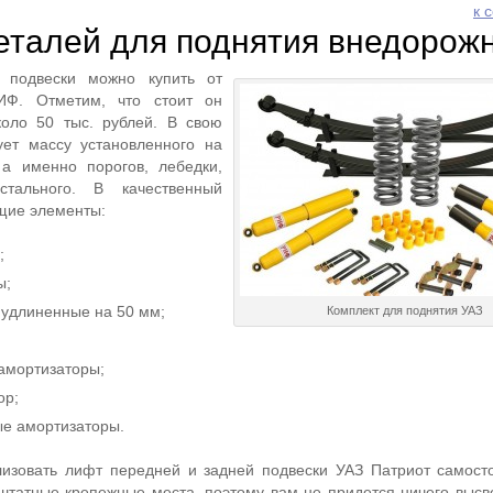
к 
еталей для поднятия внедорож
 подвески можно купить от
ИФ. Отметим, что стоит он
коло 50 тыс. рублей. В свою
ует массу установленного на
а именно порогов, лебедки,
тального. В качественный
щие элементы:
;
ы;
удлиненные на 50 мм;
Комплект для поднятия УАЗ
амортизаторы;
ор;
е амортизаторы.
лизовать лифт передней и задней подвески УАЗ Патриот самост
 штатные крепежные места, поэтому вам не придется ничего высв