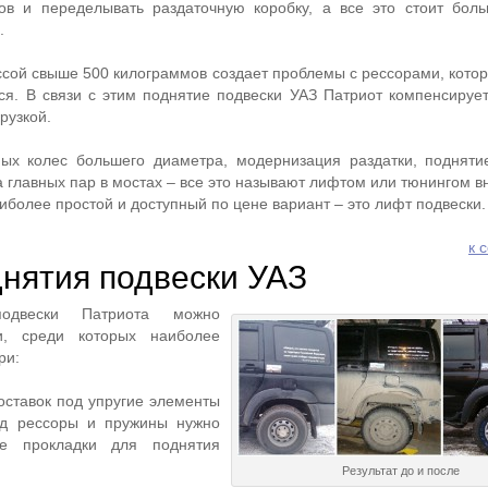
ов и переделывать раздаточную коробку, а все это стоит бол
.
ссой свыше 500 килограммов создает проблемы с рессорами, кото
ься. В связи с этим поднятие подвески УАЗ Патриот компенсируе
рузкой.
ных колес большего диаметра, модернизация раздатки, подняти
а главных пар в мостах – все это называют лифтом или тюнингом 
иболее простой и доступный по цене вариант – это лифт подвески.
к 
нятия подвески УАЗ
одвески Патриота можно
и, среди которых наиболее
ри:
ставок под упругие элементы
од рессоры и пружины нужно
ые прокладки для поднятия
Результат до и после