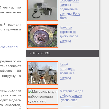
Особенности
замены
Отметим, что
подшипника
местности на
ступицы Рено
Логан
ный вариант
Греются
сть пружин и
тормозные
диски после
замены
содержанию ↑
ИНТЕРЕСНОЕ
ередней осью
Какой
танавливают
антирадар
 обычно 100
ловит все
нагрузку, а
камеры
едорожника
Материалы для
ружин вместо
виброизоляции
ходит модель
кузова авто
о аналогов,