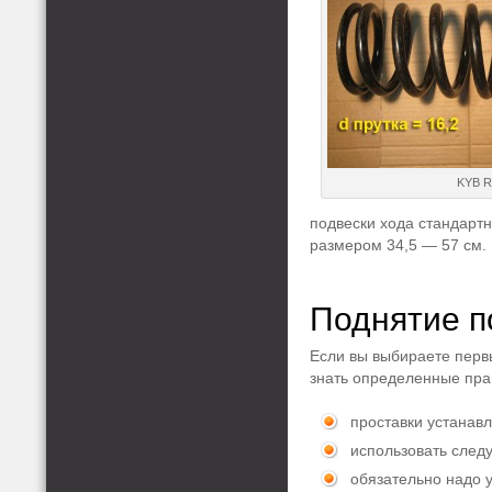
KYB R
подвески хода стандартн
размером 34,5 — 57 см.
Поднятие п
Если вы выбираете перв
знать определенные пра
проставки устанав
использовать след
обязательно надо 