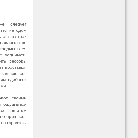
же следует
 это методом
тоят из трех
ливаются
ладываются
е поднимать
ить рессоры
ь проставки,
 заднюю ось
ним вдобавок
вки.
риот своими
 и ощущаться
ах. При этом
 не пришлось
т в гаражных