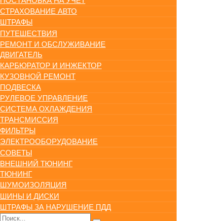
ПОСТАНОВКА НА УЧЕТ
СТРАХОВАНИЕ АВТО
ШТРАФЫ
ПУТЕШЕСТВИЯ
РЕМОНТ И ОБСЛУЖИВАНИЕ
ДВИГАТЕЛЬ
КАРБЮРАТОР И ИНЖЕКТОР
КУЗОВНОЙ РЕМОНТ
ПОДВЕСКА
РУЛЕВОЕ УПРАВЛЕНИЕ
СИСТЕМА ОХЛАЖДЕНИЯ
ТРАНСМИССИЯ
ФИЛЬТРЫ
ЭЛЕКТРООБОРУДОВАНИЕ
СОВЕТЫ
ВНЕШНИЙ ТЮНИНГ
ТЮНИНГ
ШУМОИЗОЛЯЦИЯ
ШИНЫ И ДИСКИ
ШТРАФЫ ЗА НАРУШЕНИЕ ПДД