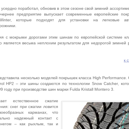
 усердно поработал, обновив в этом сезоне свой зимний ассортим
дочернее предприятие выпускает современные европейские по
n Winter, которые подходят для установки на легковые а
рожники.
ия с мокрыми дорогами этим шинам по европейской системе к
то является весьма неплохим результатом для недорогой зимней 
к 
едставила несколько моделей покрышек класса High Performance. 
ntrol HP2 – эти шины создаются по технологии Snow Catcher, кот
 году при производстве шин марки Fulda Kristall Montero 3.
гает естественное сжатие
ния: снег при сжатии ловится
оеобразных карманах, что
мально надежный контакт с
снегом – как рыхлым, так и