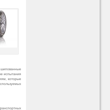
е шипованные
ые испытания
иям, которые
используемых
ранспортных