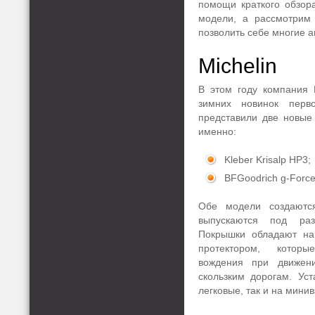
помощи краткого обзор
модели, а рассмотрим
позволить себе многие 
Michelin
В этом году компания 
зимних новинок перв
представили две новые
именно:
Kleber Krisalp HP3;
BFGoodrich g-Force
Обе модели создаютс
выпускаются под ра
Покрышки обладают н
протектором, котор
вождения при движе
скользким дорогам. Ус
легковые, так и на мини