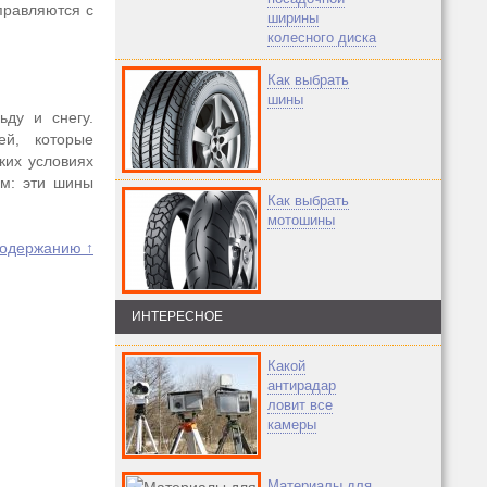
правляются с
ширины
колесного диска
Как выбрать
шины
ду и снегу.
ей, которые
ких условиях
ом: эти шины
Как выбрать
мотошины
содержанию ↑
ИНТЕРЕСНОЕ
Какой
антирадар
ловит все
камеры
Материалы для