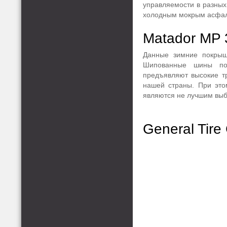
управляемости в разных
холодным мокрым асфал
Matador MP 3
Данные зимние покрыш
Шипованные шины по 
предъявляют высокие тр
нашей страны. При это
являются не лучшим выб
General Tire 