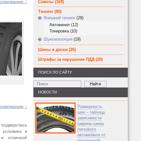
содержанию ↑
Советы
(169)
Тюнинг
(80)
Внешний тюнинг
(29)
Автовинил
(12)
Тонировка
(10)
Шумоизоляция
(19)
Шины и диски
(26)
Штрафы за нарушение ПДД
(28)
ПОИСК ПО САЙТУ
НОВОСТИ
содержанию ↑
Размерность
шин – таблица
зависимости
ширины шины
подверглись
легкового
 условиях в
автомобиля от
 и отличной
посадочной