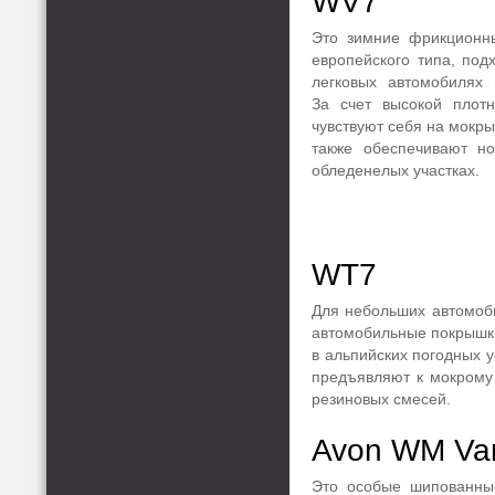
WV7
Это зимние фрикционн
европейского типа, под
легковых автомобилях 
За счет высокой плот
чувствуют себя на мокры
также обеспечивают н
обледенелых участках.
WT7
Для небольших автомоби
автомобильные покрышк
в альпийских погодных 
предъявляют к мокрому
резиновых смесей.
Avon WM Va
Это особые шипованны