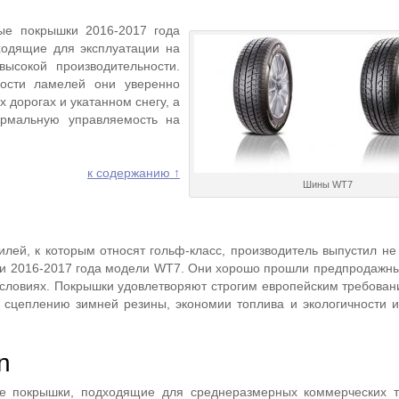
ые покрышки 2016-2017 года
ходящие для эксплуатации на
высокой производительности.
ности ламелей они уверенно
х дорогах и укатанном снегу, а
ормальную управляемость на
к содержанию ↑
Шины WT7
лей, к которым относят гольф-класс, производитель выпустил н
и 2016-2017 года модели WT7. Они хорошо прошли предпродажн
условиях. Покрышки удовлетворяют строгим европейским требован
 сцеплению зимней резины, экономии топлива и экологичности 
n
е покрышки, подходящие для среднеразмерных коммерческих т