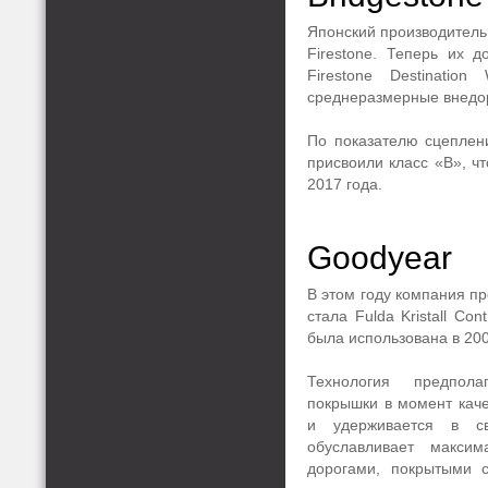
Японский производитель
Firestone. Теперь их 
Firestone Destinatio
среднеразмерные внедо
По показателю сцеплен
присвоили класс «B», ч
2017 года.
Goodyear
В этом году компания пр
стала Fulda Kristall Co
была использована в 2009
Технология предпола
покрышки в момент каче
и удерживается в св
обуславливает макси
дорогами, покрытыми 