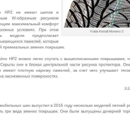
igo HP2 не имеют шипов и
нным W-образным рисунком
ающим максимальный комфорт
рожных условиях. При этом
Fulda Kristall Montero 3
ть модели предполагает
мыкающихся ламелей, которые
й премиальных зимних покрышек.
skimo HP2 можно легко спутать с вышеописанными покрышками, 
Скрыты они в блоках центральной части рисунка протектора. Он
 имеют плотную нарезку ламелей, за счет чего улучшают тяго
а заснеженных поверхностях.
к 
мобильных шин выпустил в 2016 году несколько моделей летней ре
ть три вида зимних покрышек. Они были выпущены дочерней тор