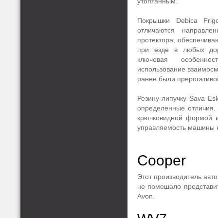
утоптанным.
Покрышки Debica Fr
отличаются направле
протектора, обеспечив
при езде в любых до
ключевая особеннос
использование взаимос
ранее были прерогативо
Резину-липучку Sava E
определенные отличия. 
крючковидной формой и
управляемость машины н
Cooper
Этот производитель авто
не помешало представи
Avon.