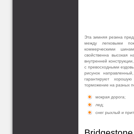
Эта зимняя резина пред
между легковыми пок
коммерческими шина
свойственна высокая н
внутренней конструкции,
с превосходными ездовы
рисунок направленный
гарантируют хорошую
торможение на разных п
мокрая дорога;
лед;
снег рыхлый и при
Bridgestone