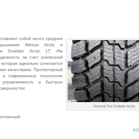
ставляет собой нечто среднее
рышками Altimax Arctic и
ми Grabber Arctic LT. Им
адежность за счет усиленной
 которая идеально сочетается
ми качествами. Протекторный
, а современные технологии
 управляемость и быстрое
оверхностях:
General Tire Grabber Arctic
топтанный.
к 