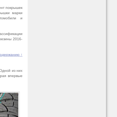
ент покрышек
крышки марки
втомобили и
лассификации
резины 2016-
содержанию ↑
Одной из них
орая впервые