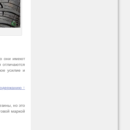
но они имеют
и отличаются
вое усилие и
содержанию ↑
зины, но это
говой маркой