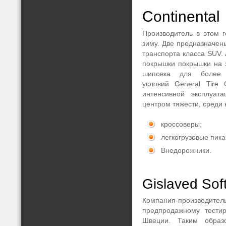
Continental
Производитель в этом г
зиму. Две предназначен
транспорта класса SUV
покрышки покрышки на зи
шиповка для более 
условий General Tire 
интенсивной эксплуа
центром тяжести, среди 
кроссоверы;
легкогрузовые пика
Внедорожники.
Gislaved Sof
Компания-производите
предпродажному тести
Швеции. Таким образ