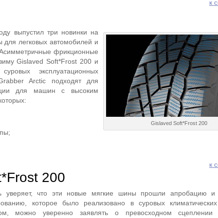
к 
оду выпустил три новинки на
ы для легковых автомобилей и
. Асимметричные фрикционные
му Gislaved Soft*Frost 200 и
суровых эксплуатационных
Grabber Arctic подходят для
тации для машин с высоким
которых:
Gislaved Soft*Frost 200
пы;
к 
t*Frost 200
ль уверяет, что эти новые мягкие шины прошли апробацию и 
рованию, которое было реализовано в суровых климатических
ом, можно уверенно заявлять о превосходном сцеплении