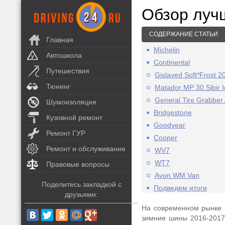
Обзор луч
СОДЕРЖАНИЕ СТАТЬИ
Главная
Michelin
Автошкола
Continental
Путешествия
Gislaved Soft*Frost 2
Тюнинг
Matador MP 30 Sibir I
General Tire Grabber 
Шумоизоляция
Bridgestone
Кузовной ремонт
Goodyear
Ремонт ГУР
Cooper
Ремонт и обслуживание
WV7
WT7
Правовые вопросы
Avon WM Van
Поделитесь закладкой с
Подведем итоги
друзьями:
На современном рынке 
зимние шины 2016-2017