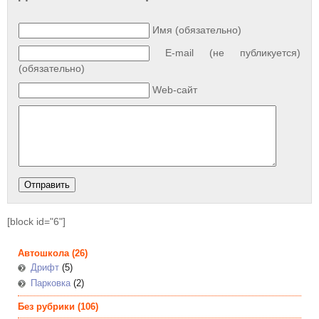
Имя (обязательно)
E-mail (не публикуется)
(обязательно)
Web-сайт
[block id="6"]
Автошкола
(26)
Дрифт
(5)
Парковка
(2)
Без рубрики
(106)