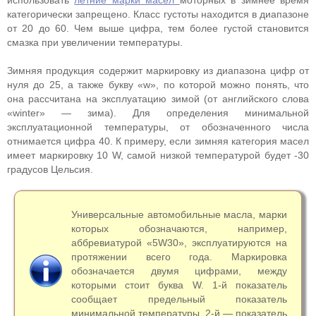
использовать
летние марки масел
моторных в зимнее время
категорически запрещено. Класс густоты находится в диапазоне
от 20 до 60. Чем выше цифра, тем более густой становится
смазка при увеличении температуры.
Зимняя продукция содержит маркировку из диапазона цифр от
нуля до 25, а также букву «w», по которой можно понять, что
она рассчитана на эксплуатацию зимой (от английского слова
«winter» — зима). Для определения минимальной
эксплуатационной температуры, от обозначенного числа
отнимается цифра 40. К примеру, если зимняя категория масел
имеет маркировку 10 W, самой низкой температурой будет -30
градусов Цельсия.
Универсальные автомобильные масла, марки
которых обозначаются, например,
аббревиатурой «5W30», эксплуатируются на
протяжении всего года. Маркировка
обозначается двумя цифрами, между
которыми стоит буква W. 1-й показатель
сообщает предельный показатель
минимальной температуры, 2-й — показатель