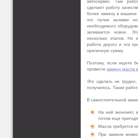
автосервис. Там рабо
сделают работу качеств
более замену в машине 
это путем заливки н
необходимого оборудов
заливается новое. Э
несколько этапов. Но е
работа дорого и эта пр
приличную сумму.
Поэтому, если ищете б
провести
замену масла 
Это сделать не трудно,
получилось. Такая работ
В самостоятельной заме
На ней экономят, 
потом еще пригодя
Масла требуется не
При замене можно