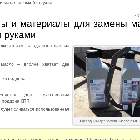
и металлической стружки.
к 
ты и материалы для замены м
 руками
дкости вам понадобятся данные
 масло – вполне хватает две
шки поддона.
меняется для приклеивания
е поддона КПП.
 будет сливаться использованная
.
Расходники для замены масла в МКП
ред началом замены масла в коробке Шевроле Лачетти надо в