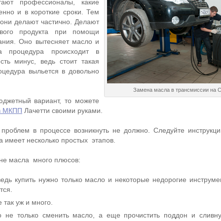
тают профессионалы, какие
енно и в короткие сроки. Тем
они делают частично. Делают
ового продукта при помощи
ания. Оно вытесняет масло и
та процедура происходит в
сть минус, ведь стоит такая
оцедура выльется в довольно
Замена масла в трансмиссии на 
юджетный вариант, то можете
в МКПП
Лачетти своими руками.
 проблем в процессе возникнуть не должно. Следуйте инструкци
а имеет несколько простых этапов.
не масла много плюсов:
ведь купить нужно только масло и некоторые недорогие инструме
тся.
 так уж и много.
 не только сменить масло, а еще прочистить поддон и сливн