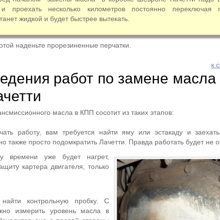
 и проехать несколько километров постоянно переключая п
танет жидкой и будет быстрее вытекать.
отой наденьте прорезиненные перчатки.
к 
едения работ по замене масла
ачетти
нсмиссионного масла в КПП сосотит из таких этапов:
чать работу, вам требуется найти яму или эстакаду и заехат
о также просто подомкратить Лачетти. Правда работать будет не о
му времени уже будет нагрет,
ащиту картера двигателя, только
найти контрольную пробку. С
но измерить уровень масла в