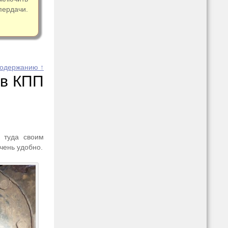
ердачи.
содержанию ↑
 в КПП
ь туда своим
чень удобно.