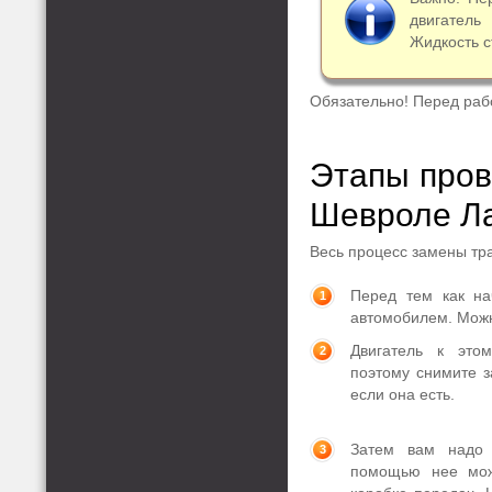
двигатель
Жидкость с
Обязательно! Перед раб
Этапы пров
Шевроле Л
Весь процесс замены тра
Перед тем как на
автомобилем. Можн
Двигатель к это
поэтому снимите з
если она есть.
Затем вам надо 
помощью нее мож