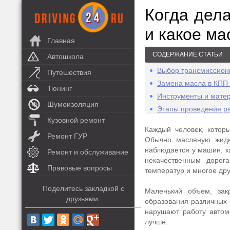
Когда дел
и какое ма
Главная
СОДЕРЖАНИЕ СТАТЬИ
Автошкола
Выбор трансмиссион
Путешествия
Замена масла в КПП 
Тюнинг
Инструменты и мате
Шумоизоляция
Этапы проведения ра
Кузовной ремонт
Каждый человек, котор
Ремонт ГУР
Обычно масляную жидко
наблюдается у машин, ка
Ремонт и обслуживание
некачественным дорог
Правовые вопросы
температур и многое дру
Поделитесь закладкой с
Маленький объем, зак
друзьями:
образования различных 
нарушают работу автом
лучше.