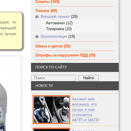
Советы
(169)
Тюнинг
(80)
Внешний тюнинг
(29)
ации, то
Автовинил
(12)
твующий
Тонировка
(10)
ла лучше
Шумоизоляция
(19)
Шины и диски
(26)
Штрафы за нарушение ПДД
(28)
ПОИСК ПО САЙТУ
НОВОСТИ
Автомат или
механика, что
лучше и чем
отличается
АКПП от МКПП