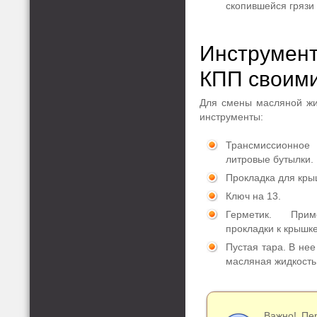
скопившейся грязи 
Инструмен
КПП своими
Для смены масляной жи
инструменты:
Трансмиссионное
литровые бутылки.
Прокладка для кры
Ключ на 13.
Герметик. При
прокладки к крышк
Пустая тара. В нее
масляная жидкость
Важно! Пе