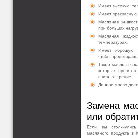
Имеет высокую тер
Имеет прекрасную у
Масляная жидкост
при больших нагруз
Масляная жидкос
температурах.
Имеет хорошую с
чтобы предотвраща
Такое масло в сос
которые препятст
снижают трение
Данное масло дост
Замена мас
или обрати
Если вы столкнулис
масляного продукта в 