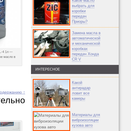
Какое масло
выбрать для
коробки
передач
Приоры?
Замена масла в
автоматической
и механической
коробках
L-4 1л —
передач Хонда
ое масло в
CR V
ИНТЕРЕСНОЕ
Какой
антирадар
содержанию ↑
ловит все
тельно
камеры
Материалы для
виброизоляции
кузова авто