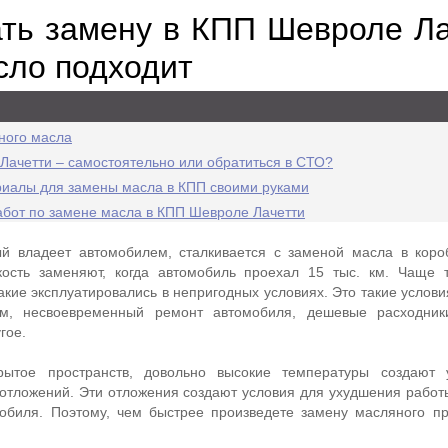
ать замену в КПП Шевроле Л
сло подходит
ного масла
Лачетти – самостоятельно или обратиться в СТО?
риалы для замены масла в КПП своими руками
бот по замене масла в КПП Шевроле Лачетти
ый владеет автомобилем, сталкивается с заменой масла в коро
сть заменяют, когда автомобиль проехал 15 тыс. км. Чаще т
кие эксплуатировались в непригодных условиях. Это такие услови
ам, несвоевременный ремонт автомобиля, дешевые расходник
гое.
рытое пространств, довольно высокие температуры создают 
отложений. Эти отложения создают условия для ухудшения работ
обиля. Поэтому, чем быстрее произведете замену масляного пр