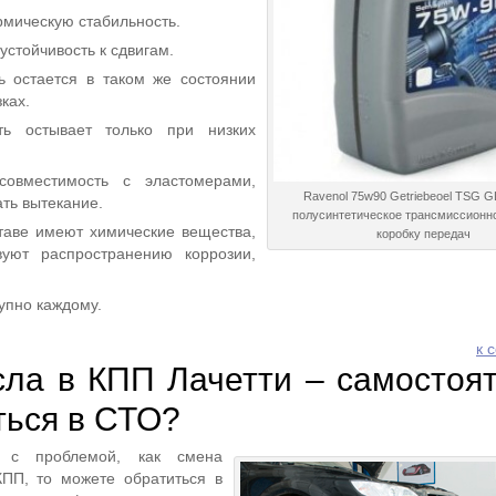
мическую стабильность.
стойчивость к сдвигам.
ь остается в таком же состоянии
ках.
ть остывает только при низких
овместимость с эластомерами,
Ravenol 75w90 Getriebeoel TSG G
ть вытекание.
полусинтетическое трансмиссионн
таве имеют химические вещества,
коробку передач
вуют распространению коррозии,
упно каждому.
к 
ла в КПП Лачетти – самостоя
ться в СТО?
ь с проблемой, как смена
КПП, то можете обратиться в