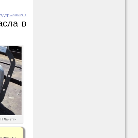
содержанию ↑
асла в
П Лачетти
ключить