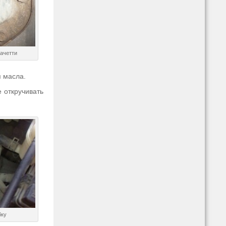
ачетти
я масла.
 откручивать
.
бку