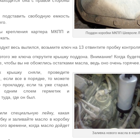
Находится она с правой стороны
 подставить свободную емкость
его.
ты крепления картера МКПП и
Поддон коробки МКПП Шевроле Л
кать.
дукт весь вылился, возьмите ключ на 13 отвинтите пробку контрол
того же ключа открутите крышку поддона. Внимание! Когда будете
е, чтобы вы не обожглись остатками масла, ведь оно очень горячее
к крышку сняли, проведите
, если все в порядке, то можете
 прокладку, если та уже старая.
е одним слоем герметик и
туда, где он был.
или специальную лейку, какая
бку и заливайте масло в коробку
того времени, когда масло дойдет
Заливка нового масла в коро