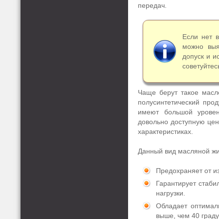
передач.
Если нет 
можно выя
допуск и и
советуйтес
Чаще берут такое мас
полусинтетический прод
имеют большой уровен
довольно доступную цен
характеристиках.
Данный вид масляной жи
Предохраняет от и
Гарантирует стаби
нагрузки.
Обладает оптимал
выше, чем 40 граду