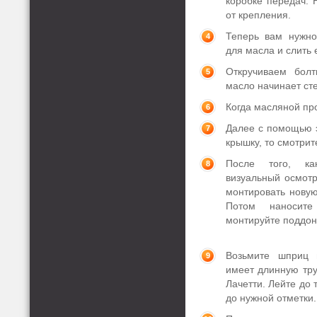
коробке передач. 
от крепления.
Теперь вам нужно
для масла и слить 
Откручиваем бол
масло начинает сте
Когда масляной про
Далее с помощью э
крышку, то смотрит
После того, ка
визуальный осмотр
монтировать новую
Потом наносит
монтируйте поддон 
Возьмите шприц 
имеет длинную тру
Лачетти. Лейте до 
до нужной отметки.