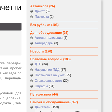
ачетти
Автошкола
(26)
Дрифт
(5)
Парковка
(2)
Без рубрики
(106)
Доп. оборудование
(26)
Автосигнализации
(2)
Антирадары
(3)
Новости
(170)
Правовые вопросы
(183)
бке передач.
ДТП
(34)
акой пробег
Нарушение ПДД
(57)
я как езда по
Постановка на учет
(25)
и, перепады
Страхование авто
(20)
Штрафы
(31)
условия для
Путешествия
(44)
ы сцепления,
Ремонт и обслуживание
(367)
одукта , тем
Двигатель
(159)