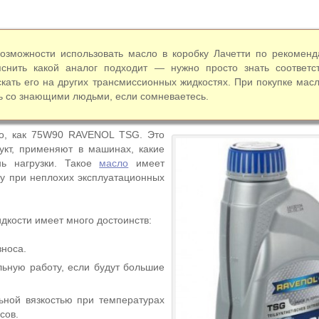
возможности использовать масло в коробку Лачетти по рекоменд
снить какой аналог подходит — нужно просто знать соответс
скать его на других трансмиссионных жидкостях. При покупке мас
ь со знающими людьми, если сомневаетесь.
ло, как 75W90 RAVENOL TSG. Это
укт, применяют в машинах, какие
ь нагрузки. Такое
масло
имеет
у при неплохих эксплуатационных
дкости имеет много достоинств:
зноса.
льную работу, если будут большие
ьной вязкостью при температурах
сов.