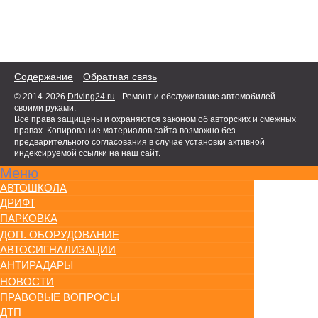
Содержание
Обратная связь
© 2014-2026
Driving24.ru
- Ремонт и обслуживание автомобилей
своими руками.
Все права защищены и охраняются законом об авторских и смежных
правах. Копирование материалов сайта возможно без
предварительного согласования в случае установки активной
индексируемой ссылки на наш сайт.
Меню
АВТОШКОЛА
ДРИФТ
ПАРКОВКА
ДОП. ОБОРУДОВАНИЕ
АВТОСИГНАЛИЗАЦИИ
АНТИРАДАРЫ
НОВОСТИ
ПРАВОВЫЕ ВОПРОСЫ
ДТП