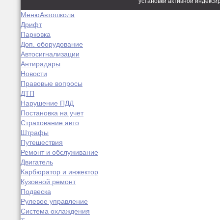
установки активной индекси
Меню
Автошкола
Дрифт
Парковка
Доп. оборудование
Автосигнализации
Антирадары
Новости
Правовые вопросы
ДТП
Нарушение ПДД
Постановка на учет
Страхование авто
Штрафы
Путешествия
Ремонт и обслуживание
Двигатель
Карбюратор и инжектор
Кузовной ремонт
Подвеска
Рулевое управление
Система охлаждения