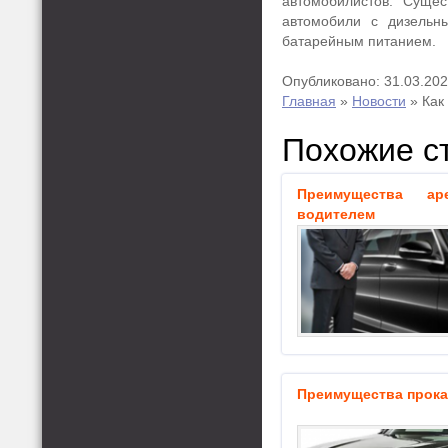
автомобилистов. Сущес
автомобили с дизельн
батарейным питанием.
Опубликовано: 31.03.20
Главная
»
Новости
»
Как
Похожие с
Преимущества а
водителем
Преимущества прока