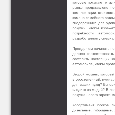
которые покупают и из 
рынке представлено не
комплектации, стоимость
замена семейного автом
внедорожника для удов
покупки. чтобы избежа
потребности автомоб
разработанному специаль
Прежде чем начинать пои
должен соответствоват
составить настоящий к
автомобиле, чтобы прове
Второй момент, который
второстепенный: нужна 
для ваших нужд? Вы ори
следите за модой? В лю
покупка нового гаража 
Ассортимент блоков п
дизельные, гибридные, 