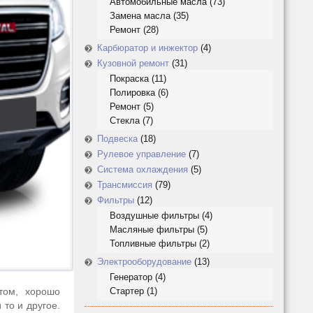
Автомобильные масла
(73)
Замена масла
(35)
Ремонт
(28)
Карбюратор и инжектор
(4)
Кузовной ремонт
(31)
Покраска
(11)
Полировка
(6)
Ремонт
(5)
Стекла
(7)
Подвеска
(18)
Рулевое управление
(7)
Система охлаждения
(5)
Трансмиссия
(79)
Фильтры
(12)
Воздушные фильтры
(4)
Масляные фильтры
(5)
Топливные фильтры
(2)
Электрооборудование
(13)
Генератор
(4)
том, хорошо
Стартер
(1)
 то и другое.