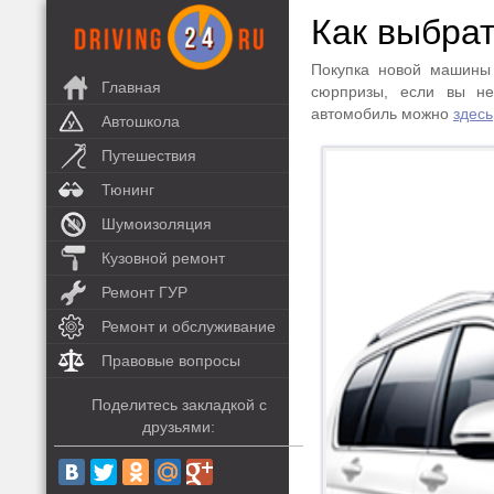
Как выбра
Покупка новой машины 
Главная
сюрпризы, если вы н
автомобиль можно
здесь
Автошкола
Путешествия
Тюнинг
Шумоизоляция
Кузовной ремонт
Ремонт ГУР
Ремонт и обслуживание
Правовые вопросы
Поделитесь закладкой с
друзьями: