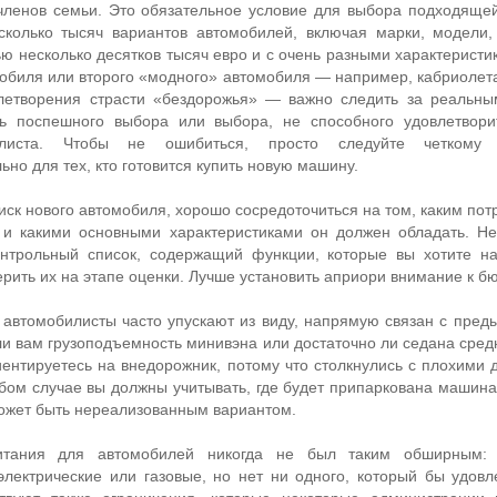
членов семьи. Это обязательное условие для выбора подходящей
сколько тысяч вариантов автомобилей, включая марки, модели,
ю несколько десятков тысяч евро и с очень разными характеристи
обиля или второго «модного» автомобиля — например, кабриолета
летворения страсти «бездорожья» — важно следить за реальн
ть поспешного выбора или выбора, не способного удовлетвор
илиста. Чтобы не ошибиться, просто следуйте четкому р
но для тех, кто готовится купить новую машину.
ск нового автомобиля, хорошо сосредоточиться на том, каким пот
ь и какими основными характеристиками он должен обладать. Н
онтрольный список, содержащий функции, которые вы хотите н
рить их на этапе оценки. Лучше установить априори внимание к б
 автомобилисты часто упускают из виду, напрямую связан с пред
ли вам грузоподъемность минивэна или достаточно ли седана сред
ентируетесь на внедорожник, потому что столкнулись с плохими 
бом случае вы должны учитывать, где будет припаркована машина 
может быть нереализованным вариантом.
итания для автомобилей никогда не был таким обширным: 
электрические или газовые, но нет ни одного, который бы удовл