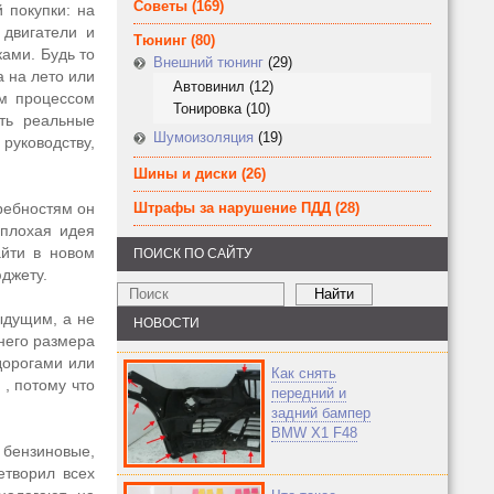
Советы
(169)
 покупки: на
 двигатели и
Тюнинг
(80)
ками. Будь то
Внешний тюнинг
(29)
 на лето или
Автовинил
(12)
ым процессом
Тонировка
(10)
ить реальные
Шумоизоляция
(19)
уководству,
Шины и диски
(26)
ребностям он
Штрафы за нарушение ПДД
(28)
еплохая идея
айти в новом
ПОИСК ПО САЙТУ
юджету.
ыдущим, а не
НОВОСТИ
него размера
дорогами или
Как снять
, потому что
передний и
задний бампер
BMW X1 F48
бензиновые,
етворил всех