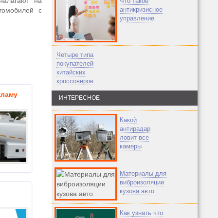
налагают на
Что такое
антикризисное
томобилей с
управление
Четыре типа
покупателей
китайских
кроссоверов
кламу
ИНТЕРЕСНОЕ
Какой
антирадар
ловит все
камеры
Материалы для
виброизоляции
кузова авто
Как узнать что