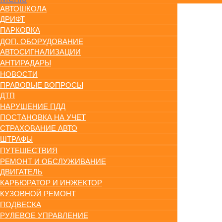
АВТОШКОЛА
ДРИФТ
ПАРКОВКА
ДОП. ОБОРУДОВАНИЕ
АВТОСИГНАЛИЗАЦИИ
АНТИРАДАРЫ
НОВОСТИ
ПРАВОВЫЕ ВОПРОСЫ
ДТП
НАРУШЕНИЕ ПДД
ПОСТАНОВКА НА УЧЕТ
СТРАХОВАНИЕ АВТО
ШТРАФЫ
ПУТЕШЕСТВИЯ
РЕМОНТ И ОБСЛУЖИВАНИЕ
ДВИГАТЕЛЬ
КАРБЮРАТОР И ИНЖЕКТОР
КУЗОВНОЙ РЕМОНТ
ПОДВЕСКА
РУЛЕВОЕ УПРАВЛЕНИЕ