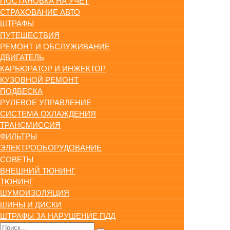
ПОСТАНОВКА НА УЧЕТ
СТРАХОВАНИЕ АВТО
ШТРАФЫ
ПУТЕШЕСТВИЯ
РЕМОНТ И ОБСЛУЖИВАНИЕ
ДВИГАТЕЛЬ
КАРБЮРАТОР И ИНЖЕКТОР
КУЗОВНОЙ РЕМОНТ
ПОДВЕСКА
РУЛЕВОЕ УПРАВЛЕНИЕ
СИСТЕМА ОХЛАЖДЕНИЯ
ТРАНСМИССИЯ
ФИЛЬТРЫ
ЭЛЕКТРООБОРУДОВАНИЕ
СОВЕТЫ
ВНЕШНИЙ ТЮНИНГ
ТЮНИНГ
ШУМОИЗОЛЯЦИЯ
ШИНЫ И ДИСКИ
ШТРАФЫ ЗА НАРУШЕНИЕ ПДД