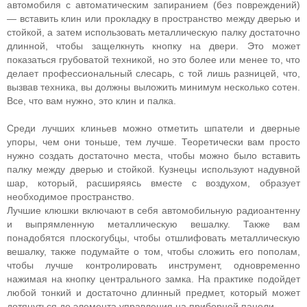
автомобиля с автоматическим запиранием (без повреждений)
— вставить клин или прокладку в пространство между дверью и
стойкой, а затем использовать металлическую палку достаточно
длинной, чтобы защелкнуть кнопку на двери. Это может
показаться грубоватой техникой, но это более или менее то, что
делает профессиональный слесарь, с той лишь разницей, что,
вызвав техника, вы должны выложить минимум несколько сотен.
Все, что вам нужно, это клин и палка.
Среди лучших клиньев можно отметить шпатели и дверные
упоры, чем они тоньше, тем лучше. Теоретически вам просто
нужно создать достаточно места, чтобы можно было вставить
палку между дверью и стойкой. Кузнецы используют надувной
шар, который, расширяясь вместе с воздухом, образует
необходимое пространство.
Лучшие клюшки включают в себя автомобильную радиоантенну
и выпрямленную металлическую вешалку. Также вам
понадобятся плоскогубцы, чтобы отшлифовать металлическую
вешалку, также подумайте о том, чтобы сложить его пополам,
чтобы лучше контролировать инструмент, одновременно
нажимая на кнопку центрального замка. На практике подойдет
любой тонкий и достаточно длинный предмет, который может
дотянуться до элемента управления на приборной панели.