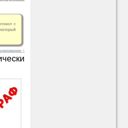
отокол с
 который
содержанию ↑
чески