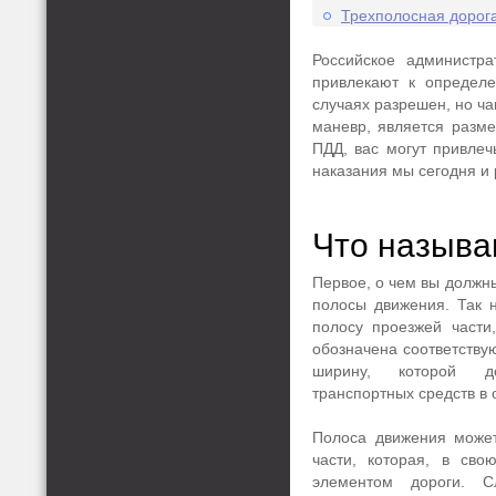
Трехполосная дорог
Российское администра
привлекают к определе
случаях разрешен, но ч
маневр, является разме
ПДД, вас могут привлеч
наказания мы сегодня и
Что называ
Первое, о чем вы должны
полосы движения. Так 
полосу проезжей части
обозначена соответству
ширину, которой д
транспортных средств в 
Полоса движения может
части, которая, в сво
элементом дороги. С