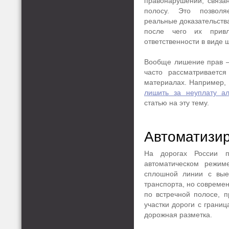
правонарушений, связа
полосу. Это позволя
реальные доказательств
после чего их привл
ответственности в виде
Вообще лишение прав – 
часто рассматриваетс
материалах. Например, е
лишить за неуплату а
статью на эту тему.
Автоматизи
На дорогах России п
автоматическом режим
сплошной линии с вые
транспорта, но совреме
по встречной полосе, 
участки дороги с грани
дорожная разметка.