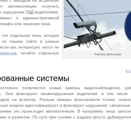
нных с выездом на встречную
ет автоинспекции получать
а нарушения ПДД водителями,
екают к административной
 штрафа или лишения прав.
это отдельная тема, которая
я на нашем сайте в разных
сли вас интересует, могут ли
лиментов
, читайте отдельную
Камера фиксации
к 
рованные системы
остоянно появляются новые камеры видеонаблюдения, ра
е. Они фиксируют правонарушения водителей, в том числе 
здом на встречку. Раньше камеры фиксировали только скорос
нные модели идентифицируют и фиксируют нарушения, связанные
причем это происходит автоматически. В программу лишь занос
цами и разметка. По сути при съемке с радара просто дублирует