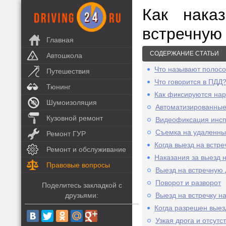
Как нака
встречную
Главная
СОДЕРЖАНИЕ СТАТЬИ
Автошкола
Что называют полос
Путешествия
Что говорится в ПДД
Тюнинг
Как фиксируются на
Шумоизоляция
Автоматизированные
Кузовной ремонт
Видеофиксация инс
Съемка на удаленны
Ремонт ГУР
Когда выезд на встр
Ремонт и обслуживание
Наказания за выезд 
Правовые вопросы
Выезд на встречную 
Поворот и разворот
Поделитесь закладкой с
друзьями:
Выезд на встречку н
Когда разрешен выез
Узкая дрога и отсутс