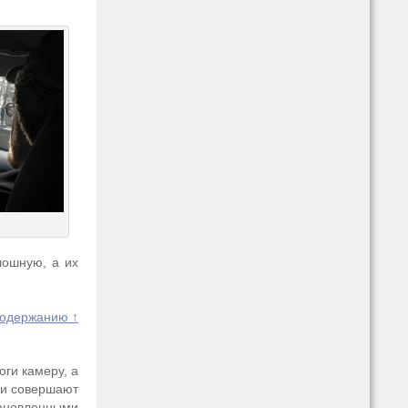
лошную, а их
содержанию ↑
оги камеру, а
ли совершают
тановленными