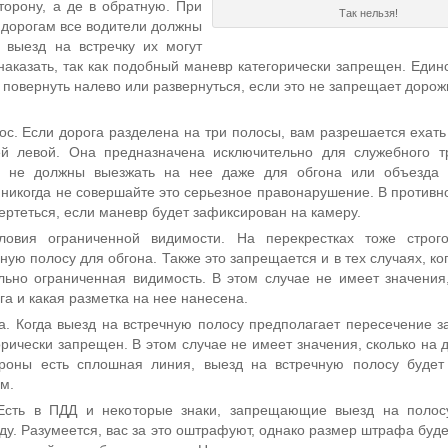
торону, а де в обратную. При
Так нельзя!
 дорогам все водители должны
а выезд на встречку их могут
наказать, так как подобный маневр категорически запрещен. Един
 повернуть налево или развернуться, если это не запрещает доро
лос. Если дорога разделена на три полосы, вам разрешается ехать
ей левой. Она предназначена исключительно для служебного т
 не должны выезжать на нее даже для обгона или объезда п
 никогда не совершайте это серьезное правонарушение. В противно
ертеться, если маневр будет зафиксирован на камеру.
ловия ограниченной видимости. На перекрестках тоже строг
ную полосу для обгона. Также это запрещается и в тех случаях, ко
ьно ограниченная видимость. В этом случае не имеет значения,
га и какая разметка на нее нанесена.
а. Когда выезд на встречную полосу предполагает пересечение
орически запрещен. В этом случае не имеет значения, сколько на 
роны есть сплошная линия, выезд на встречную полосу будет
м.
Есть в ПДД и некоторые знаки, запрещающие выезд на полосу
ду. Разумеется, вас за это оштрафуют, однако размер штрафа буде