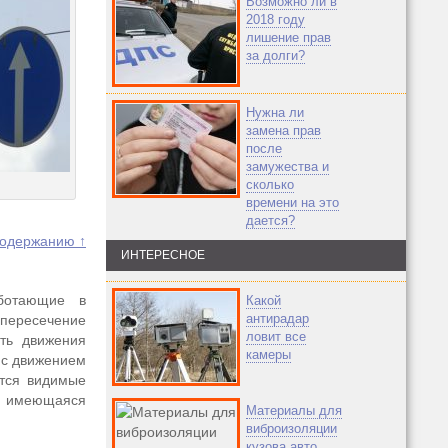
Возможно ли в
2018 году
лишение прав
за долги?
Нужна ли
замена прав
после
замужества и
сколько
времени на это
дается?
содержанию ↑
ИНТЕРЕСНОЕ
ботающие в
Какой
антирадар
пересечение
ловит все
ть движения
камеры
 с движением
ятся видимые
ся имеющаяся
Материалы для
виброизоляции
кузова авто