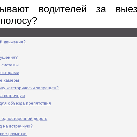
зывают водителей за вые
 полосу?
ой движения?
?
рушения?
 системы
пекторами
е камеры
ечку категорически запрещен?
на встречную
для объезда препятствия
а односторонней дороге
д на встречную?
твие разметки