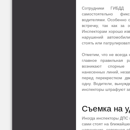
Сотрудники ГИБДД 
самостоятельно фик
водителями. Особенно о
встречку, так как за 
Инспекторам хорошо изв
нарушений автомобил
стоять или патрулировать
Отметим, что не всегда 
главное правильная р
возникают спорные 
нанесенных линий, незам
перед перекрестком дв
одну. Водители, вынужд
инспекторы штрафуют за 
Съемка на 
Иногда инспекторы ДПС и
сами стоят на ближайше
нарушение, совершая об