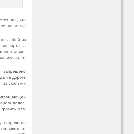
ственное, что
жная разметка
 по любой из
ранспорта, а
репятствия.
м случае, от
о запрещено
гда на дороге
 из скольких
 запрещающей
дороге полос.
 грозить вам
 встречного
т зависеть от