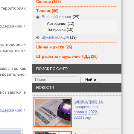
Советы
(169)
территориях
Тюнинг
(80)
Внешний тюнинг
(29)
Автовинил
(12)
содержанию ↑
Тонировка
(10)
Шумоизоляция
(19)
них подобный
Шины и диски
(26)
ранспортными
Штрафы за нарушение ПДД
(28)
вил, так как
ПОИСК ПО САЙТУ
едовательно,
НОВОСТИ
писываются в
Какой штраф за
просроченные
содержанию ↑
права в 2022-
2023 году