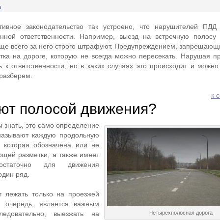
а
тивное законодательство так устроено, что нарушителей ПДД
нной ответственности. Например, выезд на встречную полосу
аще всего за него строго штрафуют. Предупреждением, запрещаю
тка на дороге, которую не всегда можно пересекать. Нарушая п
ь к ответственности, но в каких случаях это происходит и можно
 разберем.
к 
ют полосой движения?
 знать, это само определение
называют каждую продольную
, которая обозначена или не
ющей разметки, а также имеет
остаточно для движения
один ряд.
 лежать только на проезжей
ю очередь, является важным
ледовательно, выезжать на
Четырехполосная дорога