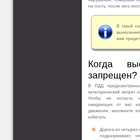
на посту, после чего ин
В такой с
вынесением
вам придет
Когда вы
запрещен?
В ПДД предусмотрены
категорический запрет н
Чтобы не попасть на
ожидающих от вас на
движения, запомните эт
избегать:
Дорога из четырех
подразумевает, 