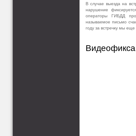
В случае выезда на вс
нарушение фиксируетс
операторы ГИБДД про
называемое письмо сча
году за встречку мы еще 
Видеофикса