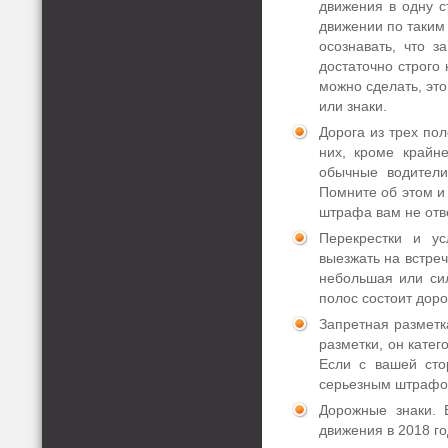
движения в одну с
движении по таким
осознавать, что з
достаточно строго 
можно сделать, это
или знаки.
Дорога из трех по
них, кроме крайн
обычные водители
Помните об этом и
штрафа вам не отв
Перекрестки и ус
выезжать на встреч
небольшая или сил
полос состоит доро
Запретная разметк
разметки, он катег
Если с вашей сто
серьезным штрафо
Дорожные знаки. 
движения в 2018 го