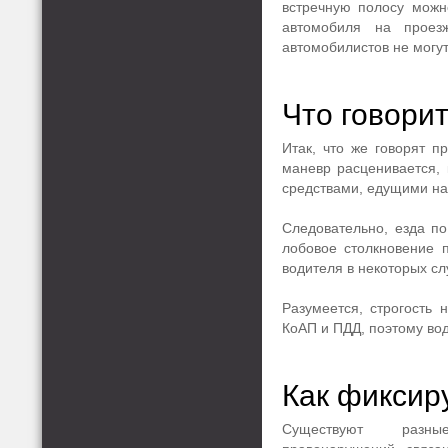
встречную полосу можн
автомобиля на проез
автомобилистов не могут
Что говори
Итак, что же говорят 
маневр расценивается, 
средствами, едущими на
Следовательно, езда по
лобовое столкновение 
водителя в некоторых с
Разумеется, строгость 
КоАП и ПДД, поэтому вод
Как фиксир
Существуют разн