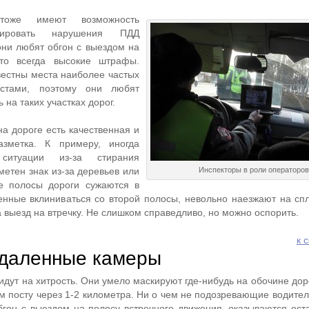
тоже имеют возможность
сировать нарушения ПДД
ни любят обгон с выездом на
это всегда высокие штрафы.
естны места наиболее частых
истами, поэтому они любят
 на таких участках дорог.
на дороге есть качественная и
азметка. К примеру, иногда
ситуации из-за стирания
етен знак из-за деревьев или
Инспекторы в роли операторов
е полосы дороги сужаются в
енные вклиниваться со второй полосы, невольно наезжают на сп
выезд на втречку. Не слишком справедливо, но можно оспорить.
к 
удаленные камеры
дут на хитрость. Они умело маскируют где-нибудь на обочине дор
м посту через 1-2 километра. Ни о чем не подозревающие водите
гон с выездом на полосу встречного движения, оказываются ос