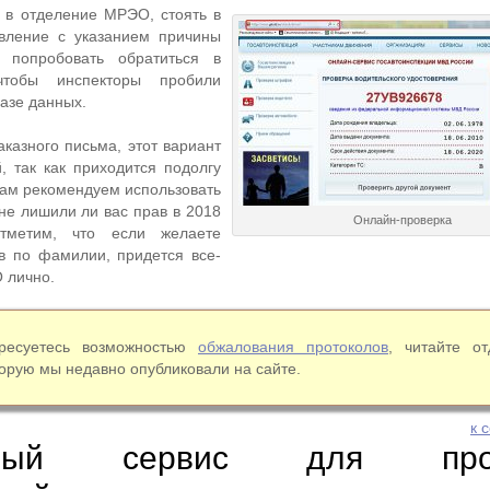
 в отделение МРЭО, стоять в
явление с указанием причины
 попробовать обратиться в
чтобы инспекторы пробили
азе данных.
аказного письма, этот вариант
 так как приходится подолгу
вам рекомендуем использовать
не лишили ли вас прав в 2018
Онлайн-проверка
отметим, что если желаете
в по фамилии, придется все-
 лично.
ресуетесь возможностью
обжалования протоколов
, читайте о
торую мы недавно опубликовали на сайте.
к 
ьный сервис для пров