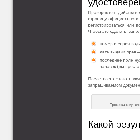
удостовере
Проверяется действите
страницу официального
регистрироваться или п
Чтобы это сделать, запо
номер и серия води
дата выдачи прав –
последнее поле ну
человек (вы просто
После всего этого наж
запрашиваемом докумен
Проверка водителя.
Какой резу