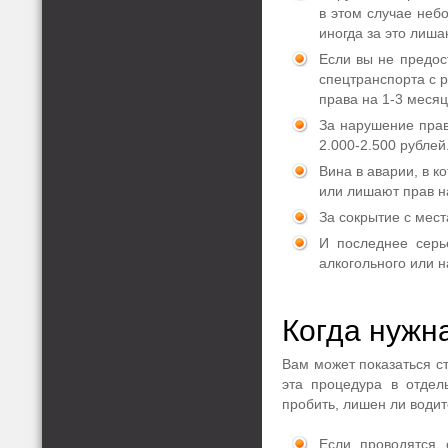
в этом случае неб
иногда за это лиша
Если вы не предос
спецтранспорта с 
права на 1-3 месяц
За нарушение прав
2.000-2.500 рублей
Вина в аварии, в к
или лишают прав на
За сокрытие с мест
И последнее серь
алкогольного или н
Когда нужн
Вам может показаться ст
эта процедура в отдел
пробить, лишен ли водит
Если проводятся 