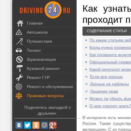
Как узнат
проходит 
Главная
СОДЕРЖАНИЕ СТАТЬИ
Автошкола
По каким статьям за
Путешествия
Когда нужна проверк
Тюнинг
Как проверить водит
Шумоизоляция
Официальный сервис
Кузовной ремонт
Какой результат мож
Если все хорошо
Ремонт ГУР
Данные не найдены
Ремонт и обслуживание
Лишение прав
Правовые вопросы
Можно ли убрать фа
О чем следует знать
Поделитесь закладкой с
друзьями:
В интернете есть множе
России. Также существ
желающему. С их помощь