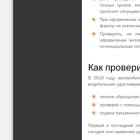
точных сроков, к
прояснит ситуацию
При оформлении но
фактор не исключа
Проверить, не л
оформлении челове
потенциальным сот
Как провер
В 2018 году автомобил
водительских удостовер
личное обращение 
проверка с помощь
подача письменног
Первый и последний сп
сегодня они наименее у