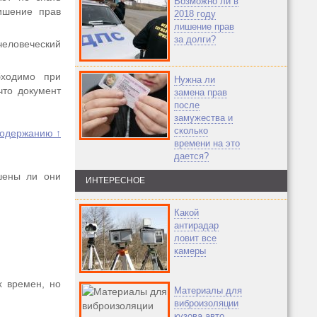
Возможно ли в
лишение прав
2018 году
лишение прав
за долги?
человеческий
бходимо при
Нужна ли
что документ
замена прав
после
замужества и
сколько
содержанию ↑
времени на это
дается?
шены ли они
ИНТЕРЕСНОЕ
Какой
антирадар
ловит все
камеры
х времен, но
Материалы для
виброизоляции
кузова авто