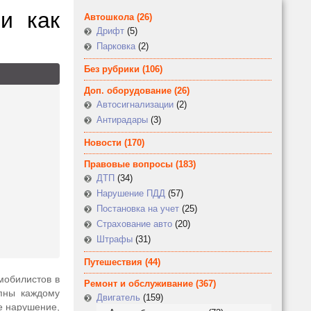
и как
Автошкола
(26)
Дрифт
(5)
Парковка
(2)
Без рубрики
(106)
Доп. оборудование
(26)
Автосигнализации
(2)
Антирадары
(3)
Новости
(170)
Правовые вопросы
(183)
ДТП
(34)
Нарушение ПДД
(57)
Постановка на учет
(25)
Страхование авто
(20)
Штрафы
(31)
Путешествия
(44)
мобилистов в
Ремонт и обслуживание
(367)
упны каждому
Двигатель
(159)
е нарушение,