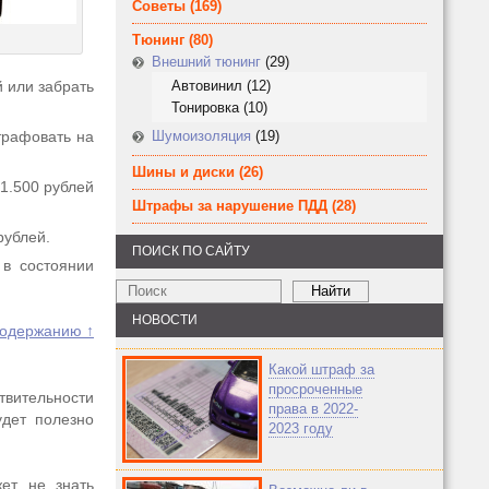
Советы
(169)
Тюнинг
(80)
Внешний тюнинг
(29)
 или забрать
Автовинил
(12)
Тонировка
(10)
трафовать на
Шумоизоляция
(19)
Шины и диски
(26)
-1.500 рублей
Штрафы за нарушение ПДД
(28)
рублей.
ПОИСК ПО САЙТУ
в состоянии
НОВОСТИ
содержанию ↑
Какой штраф за
просроченные
твительности
права в 2022-
удет полезно
2023 году
ет не знать