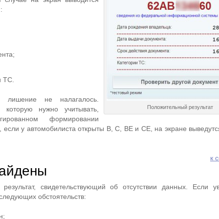
:
ента;
и ТС.
и лишение не налагалось.
Положительный результат
, которую нужно учитывать,
гированном формировании
 если у автомобилиста открыты В, С, ВЕ и СЕ, на экране выведутс
к 
найдены
результат, свидетельствующий об отсутствии данных. Если у
 следующих обстоятельств:
н;