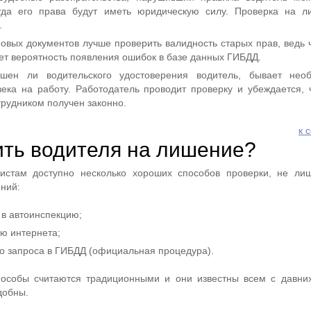
огда его права будут иметь юридическую силу. Проверка на 
.
вых документов лучше проверить валидность старых прав, ведь 
ет вероятность появления ошибок в базе данных ГИБДД.
ишен ли водительского удостоверения водитель, бывает нео
ка на работу. Работодатель проводит проверку и убеждается, 
рудником получен законно.
к 
ить водителя на лишение?
истам доступно несколько хороших способов проверки, не ли
ений:
в автоинспекцию;
ю интернета;
о запроса в ГИБДД (официальная процедура).
особы считаются традиционными и они известны всем с давни
добны.