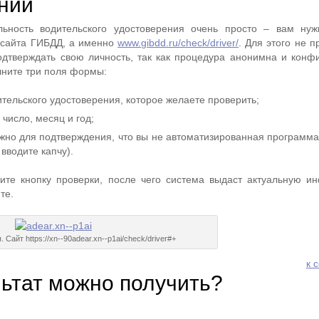
ний
льность водительского удостоверения очень просто – вам ну
 сайта ГИБДД, а именно
www.gibdd.ru/check/driver/
. Для этого не 
одтверждать свою личность, так как процедура анонимна и конф
лните три поля формы:
тельского удостоверения, которое желаете проверить;
 число, месяц и год;
жно для подтверждения, что вы не автоматизированная программа
 вводите капчу).
мите кнопку проверки, после чего система выдаст актуальную 
те.
 Сайт https://xn--90adear.xn--p1ai/check/driver#+
к 
льтат можно получить?