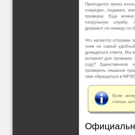
Приходится лично ехать
очередях, подавать за
проверки. Еще можно
патрульную службу, 
документ по номеру по б
Что касается отправки з
тоже не самый удобный,
дожидаться ответа. Мы 
интернет для проверки, 
году? Единственное 
проверить лишение пра
таки обращаться в МРЭО
Если инте
статью, ко
Официал