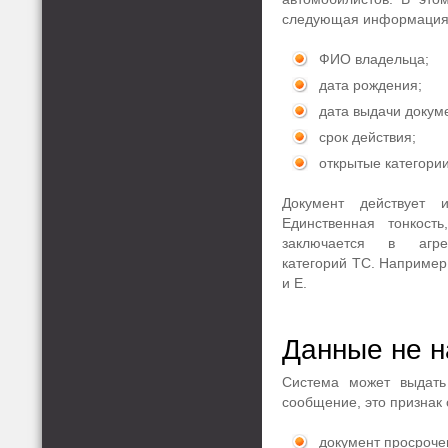
следующая информация
ФИО владельца;
дата рождения;
дата выдачи докум
срок действия;
открытые категори
Документ действует 
Единственная тонкость
заключается в агре
категорий ТС. Например,
и Е.
Данные не 
Система может выдать 
сообщение, это признак
документ просроче