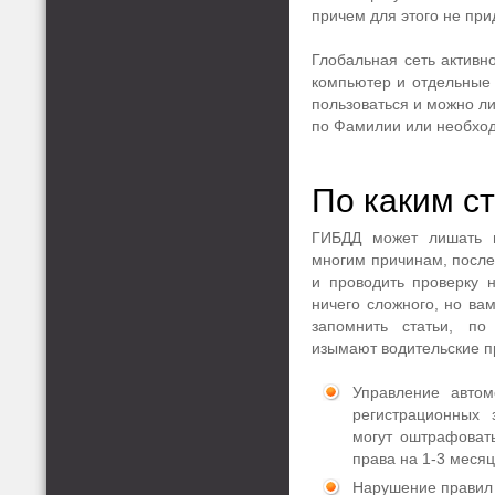
причем для этого не при
Глобальная сеть активн
компьютер и отдельные 
пользоваться и можно л
по Фамилии или необход
По каким с
ГИБДД может лишать в
многим причинам, после
и проводить проверку 
ничего сложного, но вам
запомнить статьи, по
изымают водительские п
Управление автом
регистрационных 
могут оштрафовать
права на 1-3 месяц
Нарушение правил 