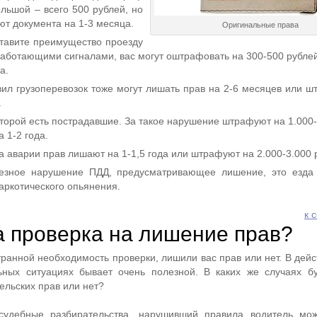
ольшой – всего 500 рублей, но
ют документа на 1-3 месяца.
Оригинальные права
тавите преимущество проезду
работающими сигналами, вас могут оштрафовать на 300-500 рублей
а.
ил грузоперевозок тоже могут лишать прав на 2-6 месяцев или ш
.
оторой есть пострадавшие. За такое нарушение штрафуют на 1.000
 1-2 года.
а аварии прав лишают на 1-1,5 года или штрафуют на 2.000-3.000 
езное нарушение ПДД, предусматривающее лишение, это езда 
аркотического опьянения.
к 
а проверка на лишение прав?
ранной необходимость проверки, лишили вас прав или нет. В дейс
ьных ситуациях бывает очень полезной. В каких же случаях б
ельских прав или нет?
судебные разбирательства, нарушивший правила водитель мож