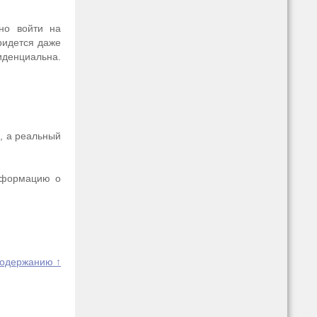
жно войти на
придется даже
иденциальна.
, а реальный
информацию о
содержанию ↑