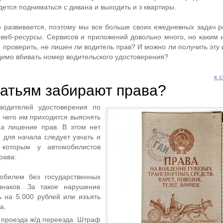
дется подниматься с дивана и выходить и з квартиры.
о развивается, поэтому мы все больше своих ежедневных задач 
веб-ресурсы. Сервисов и приложений довольно много, но каким 
и проверить, не лишен ли водитель прав? И можно ли получить эт
имо вбивать номер водительского удостоверения?
к 
татьям забирают права?
одителей удостоверения по
 чего им приходится выяснять
на лишение прав. В этом нет
 для начала следует узнать и
 которым у автомобилистов
рава:
обилем без государственных
знаков. За такое нарушение
 на 5.000 рублей или изъять
а.
проезда ж/д переезда. Штраф