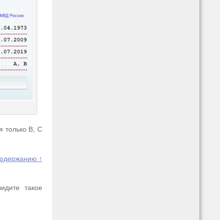
я только В, С
содержанию ↑
видите такое