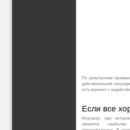
По результатам проверк
действительной ситуаци
есть вариант с недейств
Если все хо
Результат, при котор
является наибол
автомобилистов. В это