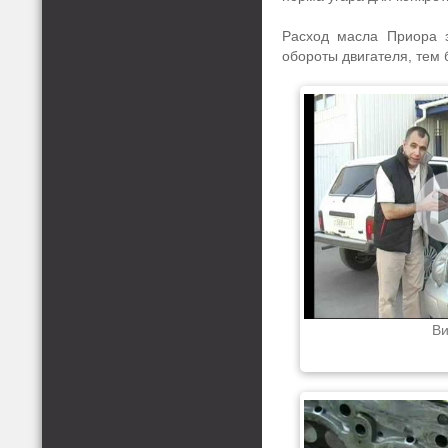
Расход масла Приора з
обороты двигателя, тем 
Ви