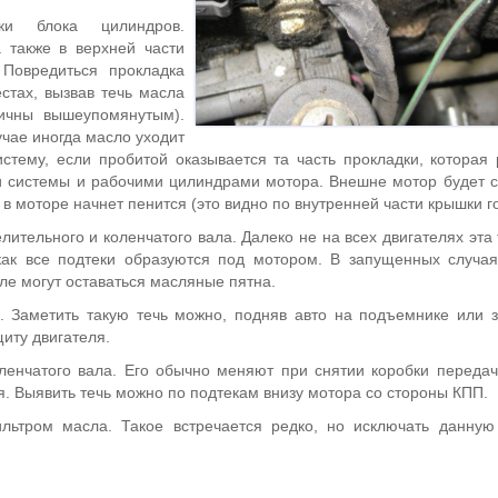
вки блока цилиндров.
 также в верхней части
Повредиться прокладка
стах, вызвав течь масла
ичны вышеупомянутым).
учае иногда масло уходит
тему, если пробитой оказывается та часть прокладки, которая
и системы и рабочими цилиндрами мотора. Внешне мотор будет 
 в моторе начнет пенится (это видно по внутренней части крышки г
ительного и коленчатого вала. Далеко не на всех двигателях эта
 как все подтеки образуются под мотором. В запущенных случа
ле могут оставаться масляные пятна.
. Заметить такую течь можно, подняв авто на подъемнике или з
щиту двигателя.
ленчатого вала. Его обычно меняют при снятии коробки передач
я. Выявить течь можно по подтекам внизу мотора со стороны КПП.
льтром масла. Такое встречается редко, но исключать данную