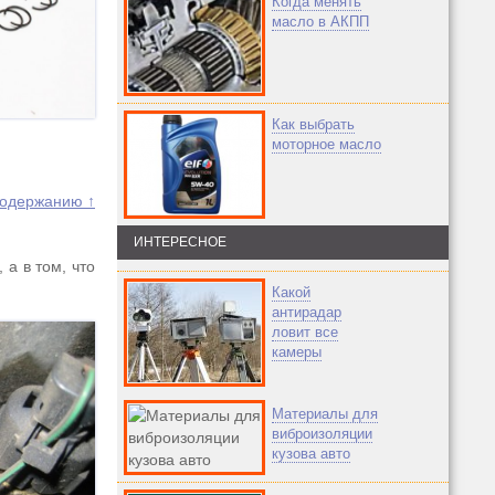
Когда менять
масло в АКПП
Как выбрать
моторное масло
содержанию ↑
ИНТЕРЕСНОЕ
 а в том, что
Какой
антирадар
ловит все
камеры
Материалы для
виброизоляции
кузова авто