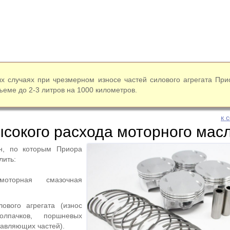
х случаях при чрезмерном износе частей силового агрегата При
ъеме до 2-3 литров на 1000 километров.
к 
сокого расхода моторного мас
н, по которым Приора
лить:
моторная смазочная
лового агрегата (износ
олпачков, поршневых
тавляющих частей).