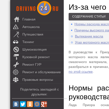
Из-за чего
СОДЕРЖАНИЕ СТАТЬИ
Главная
Нормы расхода масл
Автошкола
Причины высокого ра
Путешествия
Вытекание масла
Тюнинг
Угар моторного масл
Шумоизоляция
В руководстве к Приор
Кузовной ремонт
моторного масла являе
смазочного материала,
Ремонт ГУР
разобраться в причинах
по этой ссылке
.
Ремонт и обслуживание
Правовые вопросы
Нормы рас
Поделитесь закладкой с
друзьями:
руководств
Лада Приора оснащ