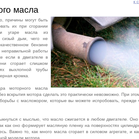
к 
ого масла
о, причины могут быть
овать их при сгорании
ри угаре масла из
 сизый дым, чего не
качественном бензине
 неправильной работы
же если в двигателе в
ени сгорает слишком
ях выхлопной трубы
черная кромка.
ара моторного масла
без вскрытия мотора сделать это практически невозможно. При эт
борьбы с масложором, которые вы можете испробовать, прежде 
ыкнуться с мыслью, что масло сжигается в любом двигателе. Оно
так как оно формирует масляную пленку на поверхностях цилиндро
сь. Важно то, как много масла сгорает в силовом агрегате, и ка
тной модели мотора.