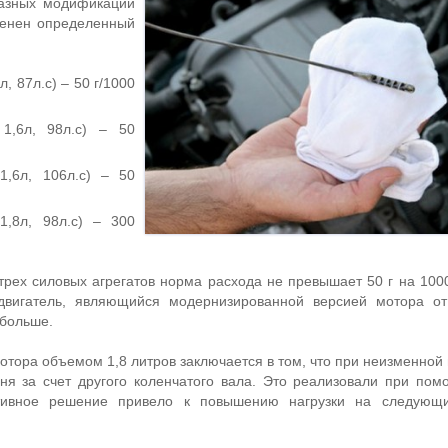
разных модификаций
венен определенный
л, 87л.с) – 50 г/1000
 1,6л, 98л.с) – 50
1,6л, 106л.с) – 50
1,8л, 98л.с) – 300
 трех силовых агрегатов норма расхода не превышает 50 г на 100
двигатель, являющийся модернизированной версией мотора от
 больше.
тора объемом 1,8 литров заключается в том, что при неизменной 
я за счет другого коленчатого вала. Это реализовали при пом
ктивное решение привело к повышению нагрузки на следующ