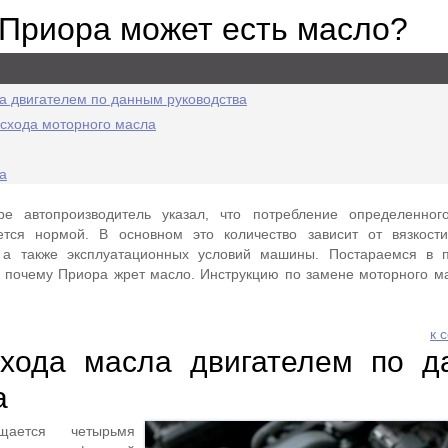
 Приора может есть масло?
а двигателем по данным руководства
схода моторного масла
а
е автопроизводитель указал, что потребление определенного
тся нормой. В основном это количество зависит от вязкости
 а также эксплуатационных условий машины. Постараемся в п
, почему Приора жрет масло. Инструкцию по замене моторного м
к 
хода масла двигателем по д
а
ается четырьмя