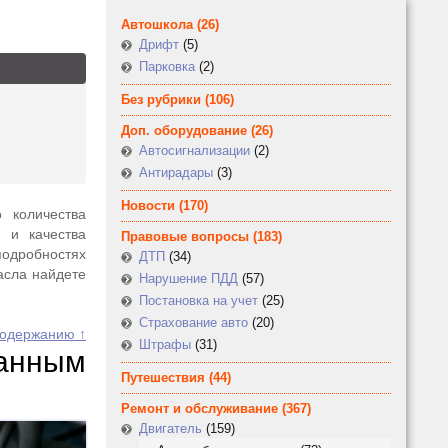
Автошкола
(26)
Дрифт
(5)
Парковка
(2)
Без рубрики
(106)
Доп. оборудование
(26)
Автосигнализации
(2)
Антирадары
(3)
Новости
(170)
 количества
 и качества
Правовые вопросы
(183)
одробностях
ДТП
(34)
асла найдете
Нарушение ПДД
(57)
Постановка на учет
(25)
Страхование авто
(20)
содержанию ↑
Штрафы
(31)
анным
Путешествия
(44)
Ремонт и обслуживание
(367)
Двигатель
(159)