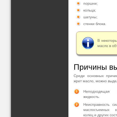
поршни;
кольца;
шатуны;
стенки блока.
В некоторы
масло в об
Причины вы
Среди основных причи
жрет масло, можно выде
Неподходящая 
жидкость.
Неисправность си
маслосъемных к
колец и других сос