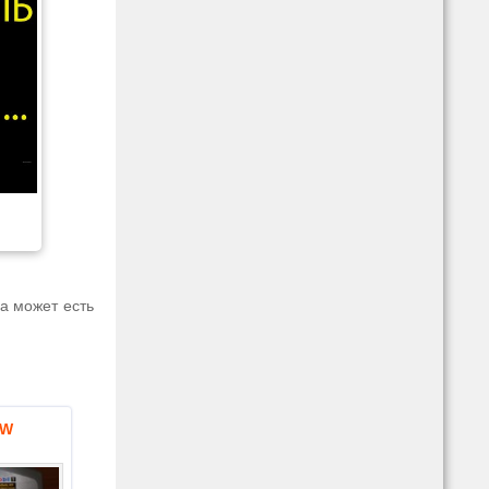
ра может есть
MW