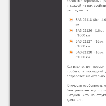
силовыми агрегатами 
и каждой из них свойст
расход масла:
ВАЗ-21116 (8кл, 1,6
км
ВАЗ-21126 (16кл,
г/1000 км
ВАЗ-21127 (16кл, 
г/1000 км
ВАЗ-21128 (16кл, 
г/1000 км
Как видите, для первых
пробега, а последний 
потребляет значительно
Ключевая особенность мо
был увеличен ход поршн
шатунов. Это констру
двигателя: