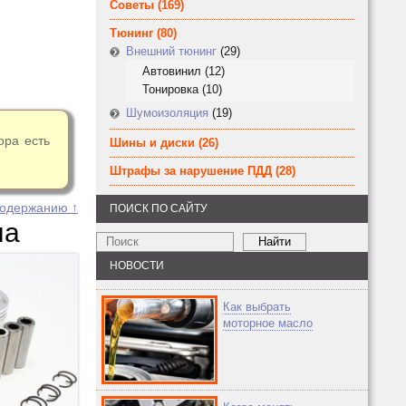
Советы
(169)
Тюнинг
(80)
Внешний тюнинг
(29)
Автовинил
(12)
Тонировка
(10)
Шумоизоляция
(19)
ора есть
Шины и диски
(26)
Штрафы за нарушение ПДД
(28)
содержанию ↑
ПОИСК ПО САЙТУ
ла
НОВОСТИ
Как выбрать
моторное масло