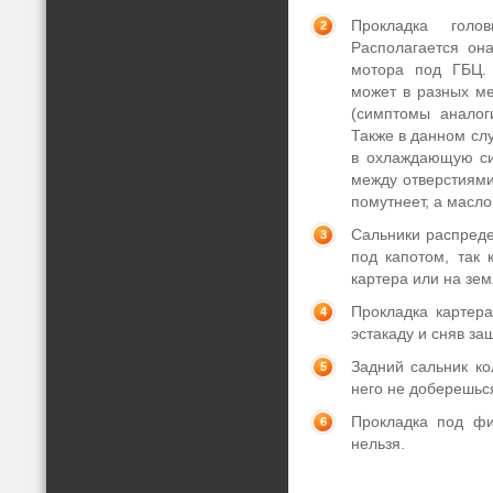
Прокладка голо
Располагается она
мотора под ГБЦ. 
может в разных ме
(симптомы аналог
Также в данном сл
в охлаждающую сис
между отверстиям
помутнеет, а масло
Сальники распредел
под капотом, так
картера или на зем
Прокладка картера
эстакаду и сняв за
Задний сальник ко
него не доберешьс
Прокладка под фи
нельзя.