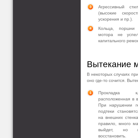
Агрессивный ст
(высокие скорос
ускорения и пр.).
Кольца, поршни
мотора не успел
капитального ремо
Вытекание 
В некоторых случаях при
оно где-то сочится. Выте
Прокладка к
расположенная в в
При нарушении г
подтеки становят
на внешних стенка
правило, много ма
выйдет, но ге
восстановить.