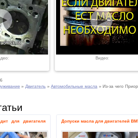
део:
Видео:
16
луживание
»
Двигатель
»
Автомобильные масла
»
Из-за чего Прио
татьи
дит для двигателя
Допуски масла для двигателей B