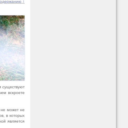
содержанию ↑
ом существуют
чем вскроете
 не может не
в, в которых
кой является