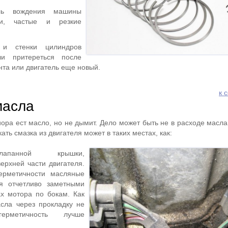
иль вождения машины
ти, частые и резкие
 и стенки цилиндров
и притереться после
нта или двигатель еще новый.
к 
масла
ора ест масло, но не дымит. Дело может быть не в расходе масла,
кать смазка из двигателя может в таких местах, как:
лапанной крышки,
ерхней части двигателя.
ерметичности масляные
ся отчетливо заметными
х мотора по бокам. Как
сла через прокладку не
рметичность лучше