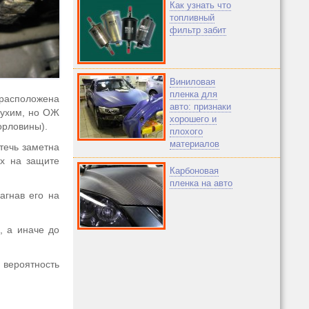
Как узнать что
топливный
фильтр забит
Виниловая
пленка для
 расположена
авто: признаки
сухим, но ОЖ
хорошего и
орловины).
плохого
материалов
 течь заметна
ях на защите
Карбоновая
пленка на авто
агнав его на
, а иначе до
 вероятность