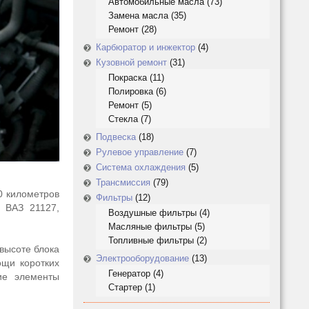
Автомобильные масла
(73)
Замена масла
(35)
Ремонт
(28)
Карбюратор и инжектор
(4)
Кузовной ремонт
(31)
Покраска
(11)
Полировка
(6)
Ремонт
(5)
Стекла
(7)
Подвеска
(18)
Рулевое управление
(7)
Система охлаждения
(5)
Трансмиссия
(79)
0 километров
Фильтры
(12)
 ВАЗ 21127,
Воздушные фильтры
(4)
Масляные фильтры
(5)
Топливные фильтры
(2)
высоте блока
Электрооборудование
(13)
ощи коротких
Генератор
(4)
ие элементы
Стартер
(1)