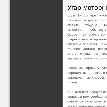
Угар моторн
Если Приора жрет масл
разными, а диагностир
смазки нетрудно. П
выхлопной трубы идет
бывает при работе на 
(черный дым – признак
системы впрыска). Так
течение долгого врем
много масла, на кра
возникнет маслянистая 
Реальную причину уг
определить непросто, а 
определенные способы 
мотор.
Сначала вам следует св
сгорать в нем вообще, 
сжигается топливная сме
норма угара для конкре