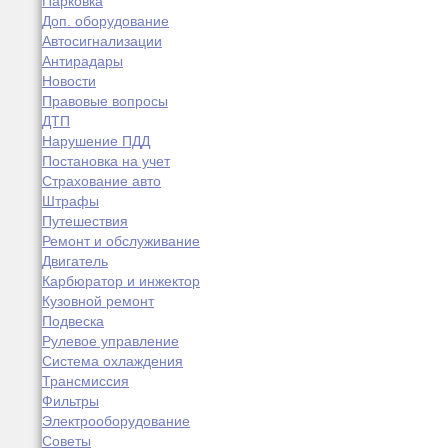
Парковка
Доп. оборудование
Автосигнализации
Антирадары
Новости
Правовые вопросы
ДТП
Нарушение ПДД
Постановка на учет
Страхование авто
Штрафы
Путешествия
Ремонт и обслуживание
Двигатель
Карбюратор и инжектор
Кузовной ремонт
Подвеска
Рулевое управление
Система охлаждения
Трансмиссия
Фильтры
Электрооборудование
Советы