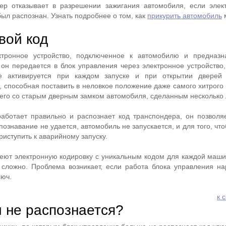
ер отказывает в разрешении зажигания автомобиля, если элек
был распознан. Узнать подробнее о том, как
прикурить автомобиль
м
вой код
тронное устройство, подключенное к автомобилю и предназн
он передается в блок управления через электронное устройство
ое активируется при каждом запуске и при открытии дверей 
 способная поставить в неловкое положение даже самого хитрого 
щего со старым дверным замком автомобиля, сделанным несколько 
аботает правильно и распознает код транспондера, он позволя
спознавание не удается, автомобиль не запускается, и для того, чт
риступить к аварийному запуску.
ют электронную кодировку с уникальным кодом для каждой маши
 сложно. Проблема возникает, если работа блока управления н
люч.
к 
 не распознается?