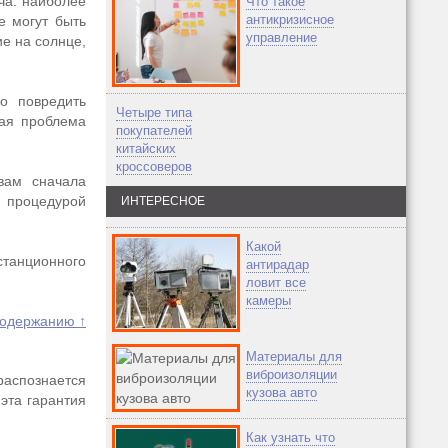
ча: наиболее
Что такое
антикризисное
е могут быть
управление
е на солнце,
о повредить
Четыре типа
кая проблема
покупателей
китайских
кроссоверов
вам сначала
с процедурой
ИНТЕРЕСНОЕ
Какой
станционного
антирадар
ловит все
камеры
содержанию ↑
Материалы для
виброизоляции
распознается
кузова авто
эта гарантия
Как узнать что