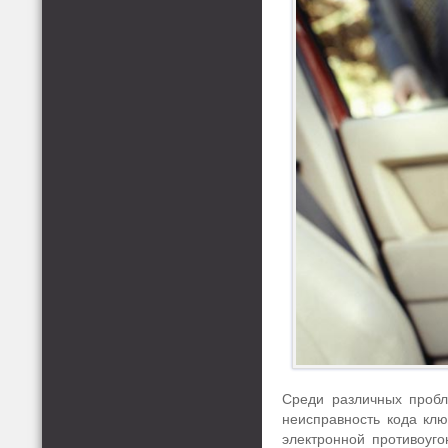
Среди различных пробл
неисправность кода кл
электронной противоуг