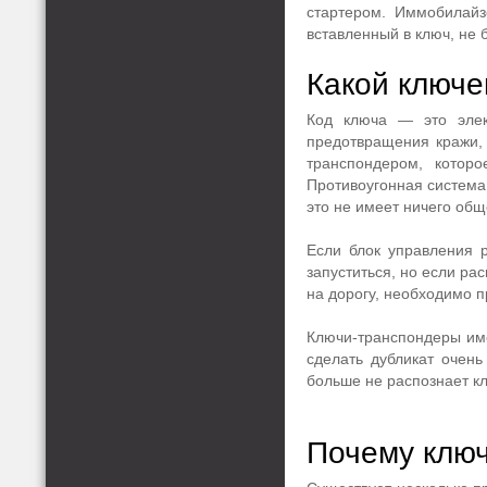
стартером. Иммобилайз
вставленный в ключ, не 
Какой ключе
Код ключа — это элек
предотвращения кражи, 
транспондером, котор
Противоугонная система,
это не имеет ничего об
Если блок управления р
запуститься, но если ра
на дорогу, необходимо п
Ключи-транспондеры име
сделать дубликат очень
больше не распознает к
Почему ключ