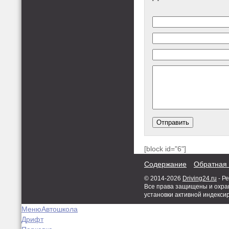
[block id="6"]
Содержание
Обратная 
© 2014-2026
Driving24.ru
- Р
Все права защищены и охран
установки активной индекси
Меню
Автошкола
Дрифт