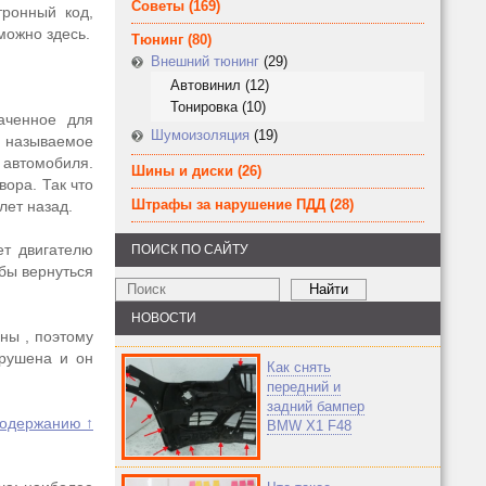
Советы
(169)
тронный код,
ожно здесь.
Тюнинг
(80)
Внешний тюнинг
(29)
Автовинил
(12)
Тонировка
(10)
аченное для
Шумоизоляция
(19)
, называемое
автомобиля.
Шины и диски
(26)
вора. Так что
Штрафы за нарушение ПДД
(28)
лет назад.
ет двигателю
ПОИСК ПО САЙТУ
обы вернуться
НОВОСТИ
ны , поэтому
арушена и он
Как снять
передний и
задний бампер
содержанию ↑
BMW X1 F48