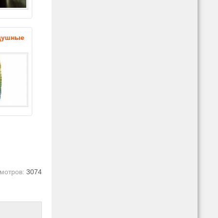
душные
мотров:
3074