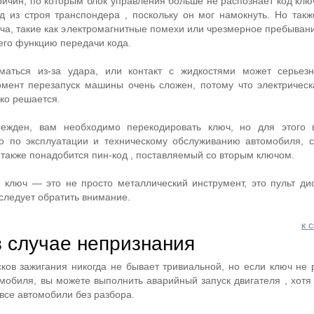
ричин, по которым блок управления больше не распознает код клю
 из строя транспондера , поскольку он мог намокнуть. Но такж
ча, такие как электромагнитные помехи или чрезмерное пребывани
его функцию передачи кода.
аться из-за удара, или контакт с жидкостями может серьезн
омент перезапуск машины очень сложен, потому что электричес
гко решается.
режден, вам необходимо перекодировать ключ, но для этого 
во по эксплуатации и техническому обслуживанию автомобиля, 
 также понадобится пин-код , поставляемый со вторым ключом.
ключ — это не просто металлический инструмент, это пульт ди
следует обратить внимание.
к 
в случае непризнания
ков зажигания никогда не бывает тривиальной, но если ключ не 
мобиля, вы можете выполнить аварийный запуск двигателя , хотя 
все автомобили без разбора.