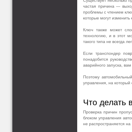
Существует несколько п
частая причина — выход
проблемы с чтением клю
которые могут изменить 
Ключ также может слом
технологию, и в этот м
такого типа не всегда ле
Если транспондер пов
понадобится руководст
аварийного запуска, вам
Поэтому автомобильный 
управления, на который 
Что делать 
Проверка причин пропус
блоком управления авто
не распространяется на 