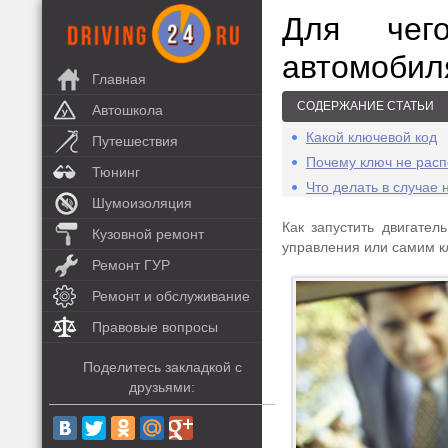
Для чег
автомобил
Главная
СОДЕРЖАНИЕ СТАТЬИ
Автошкола
Какой ключевой код
Путешествия
Почему ключ не расп
Тюнинг
Что делать в случае
Шумоизоляция
Как запустить двигател
Кузовной ремонт
управления или самим к
Ремонт ГУР
Ремонт и обслуживание
Правовые вопросы
Поделитесь закладкой с
друзьями: