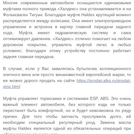
Многие современные автомобили оснащаются одинаковыми
муфтами полного привода «Халдекс» она устанавливается и на
Фольксваген Тигуан. Благодаря муфте Haldex крутящий момент
распределяется между колесами. Она имеет электроприводное
управление и встроена в картер главной передачи заднего
хода. Муфта имеет гидравлическую систему и сама
оптимизирует давление. «Халдекс» отлично помогает на любом
дорожном покрытии, управлять муфтой легко в любых
условиях; благодаря этому устройству постоянно работает
задняя главная передача.
В случае, если у Вас завалялась бутылочка коллекционного
элитного вина или просто винаизвестной европейской марки, то
ее можно дорого продать на сайте
https://prodat-alko.ru/prodat-
vino.html
Муфта управляет тормозами и системами ESP, ABS. Это очень
важный элемент автомобиля, без которого езда не только
перестанет быть комфортной, но и будет невозможна по ряду
причин. Для того чтобы запчасть прослужила долго, ей
необходим специальный регулярный уход. Замена масла
муфты Haldex является одной из обязательных операций при