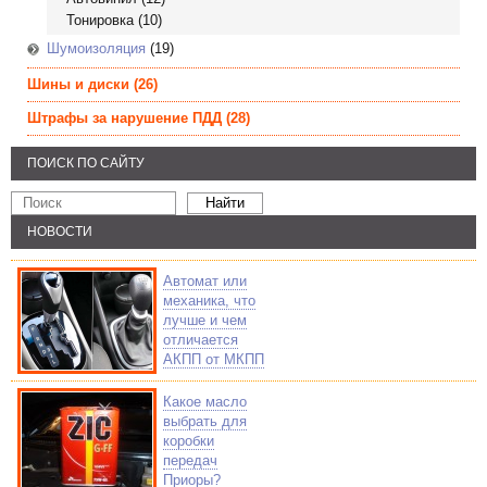
Тонировка
(10)
Шумоизоляция
(19)
Шины и диски
(26)
Штрафы за нарушение ПДД
(28)
ПОИСК ПО САЙТУ
НОВОСТИ
Автомат или
механика, что
лучше и чем
отличается
АКПП от МКПП
Какое масло
выбрать для
коробки
передач
Приоры?