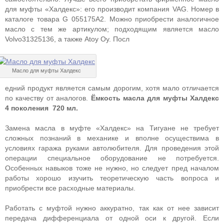
для муфты «Халдекс»: его производит компания VAG. Номер в
каталоге товара G 055175A2. Можно приобрести аналогичное
масло с тем же артикулом; подходящим является масло
Volvo31325136, а также Atoy Oy. Посл
Масло для муфты Халдекс
едний продукт является самым дорогим, хотя мало отличается
по качеству от аналогов.
Ёмкость масла для муфты Халдекс
4 поколения 720 мл.
Замена масла в муфте «Халдекс» на Тигуане не требует
сложных познаний в механике и вполне осуществима в
условиях гаража руками автолюбителя. Для проведения этой
операции специальное оборудование не потребуется.
Особенных навыков тоже не нужно, но следует пред началом
работы хорошо изучить теоретическую часть вопроса и
приобрести все расходные материалы.
Работать с муфтой нужно аккуратно, так как от нее зависит
передача дифференциала от одной оси к другой. Если