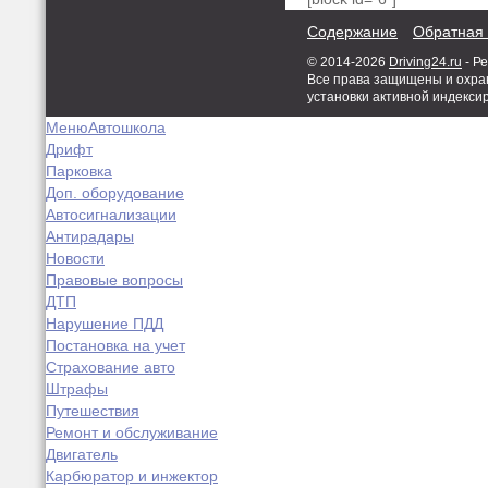
Содержание
Обратная 
© 2014-2026
Driving24.ru
- Р
Все права защищены и охран
установки активной индекси
Меню
Автошкола
Дрифт
Парковка
Доп. оборудование
Автосигнализации
Антирадары
Новости
Правовые вопросы
ДТП
Нарушение ПДД
Постановка на учет
Страхование авто
Штрафы
Путешествия
Ремонт и обслуживание
Двигатель
Карбюратор и инжектор