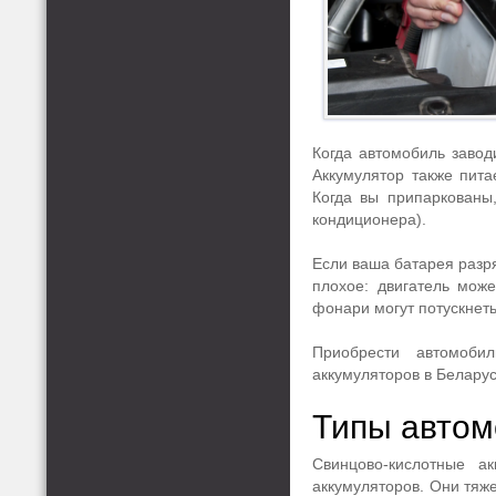
Когда автомобиль завод
Аккумулятор также пита
Когда вы припаркованы
кондиционера).
Если ваша батарея разря
плохое: двигатель мож
фонари могут потускнеть
Приобрести автомоб
аккумуляторов в Беларус
Типы автом
Свинцово-кислотные а
аккумуляторов. Они тяж