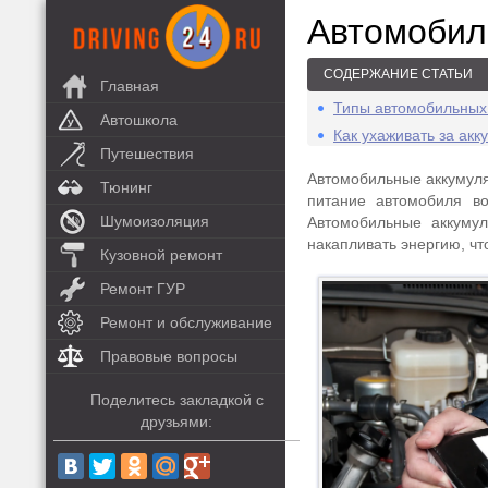
Автомобил
СОДЕРЖАНИЕ СТАТЬИ
Главная
Типы автомобильных
Автошкола
Как ухаживать за ак
Путешествия
Автомобильные аккумул
Тюнинг
питание автомобиля во
Шумоизоляция
Автомобильные аккуму
накапливать энергию, чт
Кузовной ремонт
Ремонт ГУР
Ремонт и обслуживание
Правовые вопросы
Поделитесь закладкой с
друзьями: