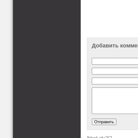
Добавить комме
[block id="6"]