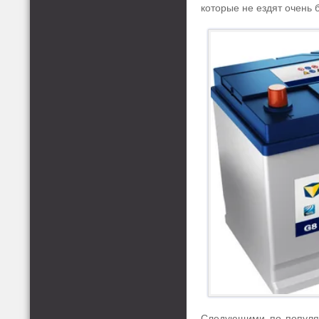
которые не ездят очень 
Следующими по популяр