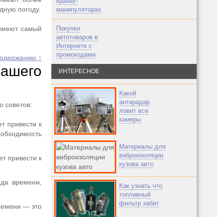
кранах-
дную погоду.
манипуляторах
 имеют самый
Покупки
автотоваров в
Интернете с
промокодами
содержанию ↑
ашего
ИНТЕРЕСНОЕ
Какой
антирадар
о советов:
ловит все
камеры
т привести к
обходимость
Материалы для
виброизоляции
ет привести к
кузова авто
ода времени,
Как узнать что
топливный
фильтр забит
ремени — это