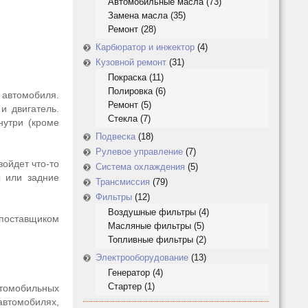
Автомобильные масла
(73)
Замена масла
(35)
Ремонт
(28)
Карбюратор и инжектор
(4)
Кузовной ремонт
(31)
Покраска
(11)
Полировка
(6)
 автомобиля.
Ремонт
(5)
и двигатель.
Стекла
(7)
нутри (кроме
Подвеска
(18)
Рулевое управление
(7)
ойдет что-то
Система охлаждения
(5)
ы или задние
Трансмиссия
(79)
Фильтры
(12)
Воздушные фильтры
(4)
оставщиком
Масляные фильтры
(5)
Топливные фильтры
(2)
Электрооборудование
(13)
Генератор
(4)
Стартер
(1)
томобильных
автомобилях,