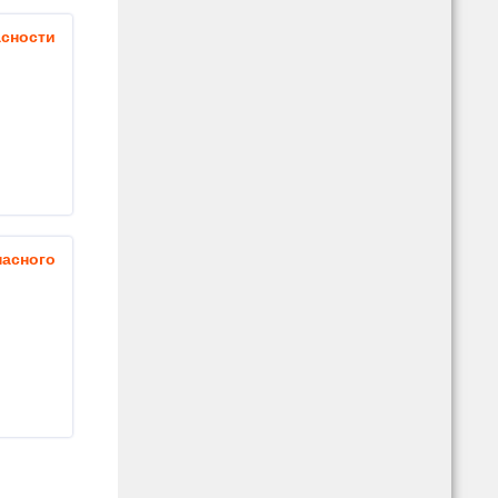
ности
сного