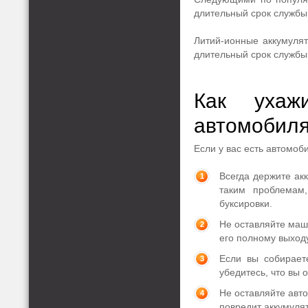
длительный срок службы,
Литий-ионные аккумуля
длительный срок службы 
Как ухаж
автомобил
Если у вас есть автомоби
Всегда держите ак
таким проблемам
буксировки.
Не оставляйте маши
его полному выходу
Если вы собирает
убедитесь, что вы 
Не оставляйте авт
повредит аккумулят