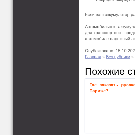
Если ваш аккумулятор ра
Автомобильные аккумуля
для транспортного средс
автомобиле надежный акк
Опубликовано: 15.10.20
Главная
»
Без рубрики
»
Похожие с
Где заказать русск
Париже?