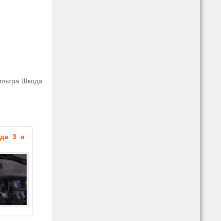
ильтра Шкода
да 3 и