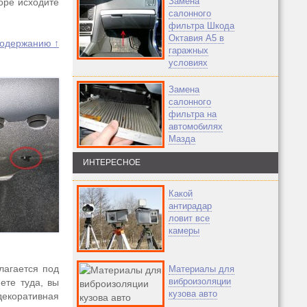
Замена
оре исходите
салонного
фильтра Шкода
Октавия А5 в
содержанию ↑
гаражных
условиях
Замена
салонного
фильтра на
автомобилях
Мазда
ИНТЕРЕСНОЕ
Какой
антирадар
ловит все
камеры
лагается под
Материалы для
виброизоляции
ете туда, вы
кузова авто
 декоративная