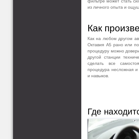
фильтре может стать си
из личного опыта и ощу
Как произв
Как на любом другом ав
Октавия А5 рано или по
процедуру можно довери
другой станции технич
сделать все самосто
процедура несложная и 
и навыков.
Где находит