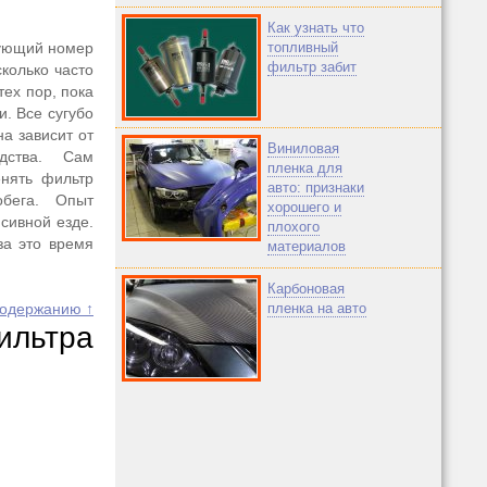
Как узнать что
дующий номер
топливный
фильтр забит
сколько часто
тех пор, пока
и. Все сугубо
а зависит от
Виниловая
едства. Сам
пленка для
енять фильтр
авто: признаки
бега. Опыт
хорошего и
сивной езде.
плохого
за это время
материалов
Карбоновая
содержанию ↑
пленка на авто
ьтра