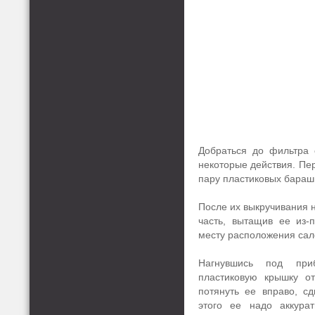
Добраться до фильтра 
некоторые действия. Пер
пару пластиковых барашк
После их выкручивания 
часть, вытащив ее из-
месту расположения сал
Нагнувшись под при
пластиковую крышку о
потянуть ее вправо, с
этого ее надо аккура