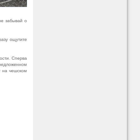
не забывай о
разу ощутите
ости. Сперва
предложенном
т на чешском