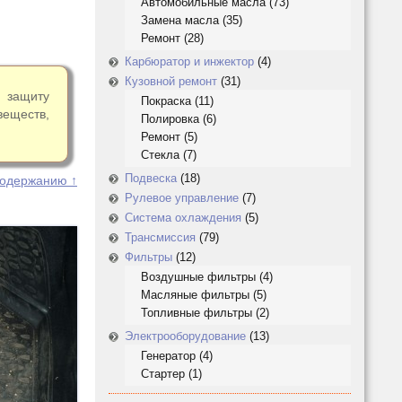
Автомобильные масла
(73)
Замена масла
(35)
Ремонт
(28)
Карбюратор и инжектор
(4)
Кузовной ремонт
(31)
 защиту
Покраска
(11)
веществ,
Полировка
(6)
Ремонт
(5)
Стекла
(7)
Подвеска
(18)
содержанию ↑
Рулевое управление
(7)
Система охлаждения
(5)
Трансмиссия
(79)
Фильтры
(12)
Воздушные фильтры
(4)
Масляные фильтры
(5)
Топливные фильтры
(2)
Электрооборудование
(13)
Генератор
(4)
Стартер
(1)