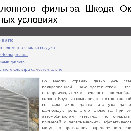
лонного фильтра Шкода Ок
ных условиях
 в авто
о элемента очистки воздуха
у фильтра авто
ушный фильтр
онного фильтра самостоятельно
Во многих странах давно уже ста
подкрепленной законодательством, тр
автопроизводителям оснащать автомоби
салона. Крупные компании не только в нашей
во всем мире, делают это уже давно,
важнейшую роль этого элемента. При э
автомобилистам известно, что очищат
примесей с первоначальной эффективнос
могут на протяжении определенного сро