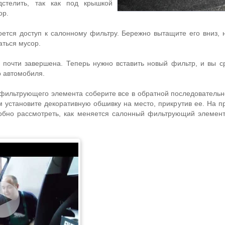
дстелить, так как под крышкой
ор.
оется доступ к салонному фильтру. Бережно вытащите его вниз, 
аться мусор.
почти завершена. Теперь нужно вставить новый фильтр, и вы с
о автомобиля.
 фильтрующего элемента соберите все в обратной последовательн
ем установите декоративную обшивку на место, прикрутив ее. На 
обно рассмотреть, как меняется салонный фильтрующий элемен