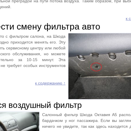
льной преградой на пути потока воздуха. Таким образом, при выб
щений.
к 
ести смену фильтра авто
то с фильтром салона, на Шкода
здно приходится менять его. Эту
ть сервисному центру или любой
еского обслуживания, но можете
ятельно за 10-15 минут. Эта
не требует особых инструментов
к содержанию ↑
ся воздушный фильтр
Салонный фильтр Шкода Октавия А5 распо
бардачком у ног пассажира. Если вы заглян
ничего не увидите, так как здесь находится