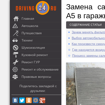
Замена са
А5 в гараж
Главная
СОДЕРЖАНИЕ СТАТЬИ
Автошкола
Зачем менять фильтр
Путешествия
Выбор автомобильног
Тюнинг
Как произвести смен
Шумоизоляция
Где находится возд
Кузовной ремонт
Процесс замены сал
Ремонт ГУР
Ремонт и обслуживание
Правовые вопросы
Поделитесь закладкой с
друзьями: