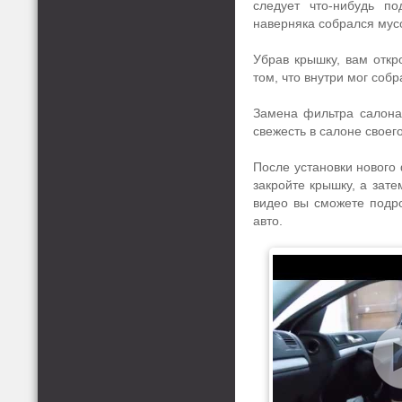
следует что-нибудь по
наверняка собрался мус
Убрав крышку, вам откр
том, что внутри мог собр
Замена фильтра салона 
свежесть в салоне своег
После установки нового
закройте крышку, а зат
видео вы сможете подр
авто.