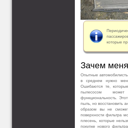
Периодиче
пассажиро
которые пр
Зачем меня
Опытные автомобилисты
в среднем нужно мен
Ошибаются те, которые
пылесосом может 
функциональность. Этот
пыль, но восстановить 
образом вы не сможет
поверхности фильтра мо
плесень, которые нельз
покупке нового фильтра