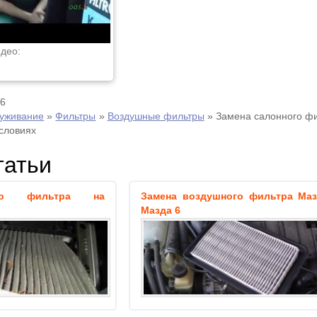
део:
16
луживание
»
Фильтры
»
Воздушные фильтры
»
Замена салонного ф
условиях
татьи
ого фильтра на
Замена воздушного фильтра Маз
Мазда 6