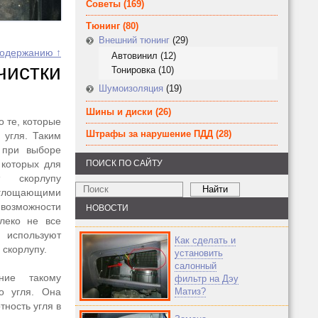
Советы
(169)
Тюнинг
(80)
Внешний тюнинг
(29)
содержанию ↑
Автовинил
(12)
истки
Тонировка
(10)
Шумоизоляция
(19)
Шины и диски
(26)
 те, которые
Штрафы за нарушение ПДД
(28)
 угля. Таким
 при выборе
 которых для
ПОИСК ПО САЙТУ
т скорлупу
поглощающими
 возможности
НОВОСТИ
леко не все
 используют
Как сделать и
скорлупу.
установить
салонный
ние такому
фильтр на Дэу
го угля. Она
Матиз?
тность угля в