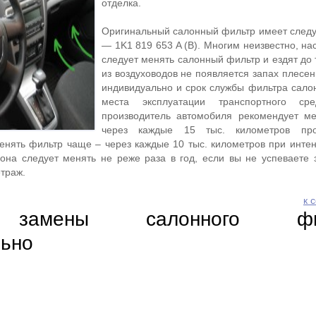
отделка.
Оригинальный салонный фильтр имеет сле
— 1K1 819 653 A (В). Многим неизвестно, на
следует менять салонный фильтр и ездят до 
из воздуховодов не появляется запах плесен
индивидуально и срок службы фильтра салон
места эксплуатации транспортного ср
производитель автомобиля рекомендует м
через каждые 15 тыс. километров про
менять фильтр чаще – через каждые 10 тыс. километров при интен
на следует менять не реже раза в год, если вы не успеваете 
траж.
к 
 замены салонного фил
льно