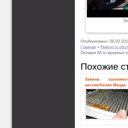
Ви
Опубликовано: 06.02.20
Главная
»
Ремонт и обс
Октавия А5 в гаражных 
Похожие с
Замена салонн
автомобилях Мазда