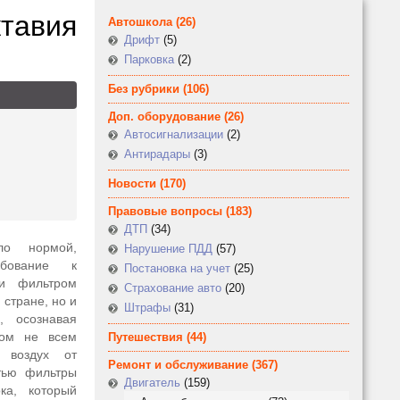
тавия
Автошкола
(26)
Дрифт
(5)
Парковка
(2)
Без рубрики
(106)
Доп. оборудование
(26)
Автосигнализации
(2)
Антирадары
(3)
Новости
(170)
Правовые вопросы
(183)
ДТП
(34)
ло нормой,
Нарушение ПДД
(57)
ебование к
Постановка на учет
(25)
ли фильтром
Страхование авто
(20)
 стране, но и
Штрафы
(31)
 осознавая
том не всем
Путешествия
(44)
ь воздух от
Ремонт и обслуживание
(367)
тью фильтры
Двигатель
(159)
ка, который