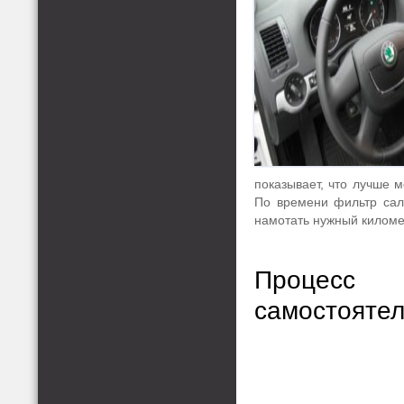
показывает, что лучше 
По времени фильтр сало
намотать нужный киломе
Процесс
самостояте