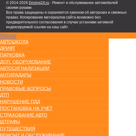
© 2014-2026
Driving24.ru
- Ремонт и обслуживание автомобилей
своими руками.
Все права защищены и охраняются законом об авторских и смежных
правах. Копирование материалов сайта возможно без
предварительного согласования в случае установки активной
индексируемой ссылки на наш сайт.
Меню
АВТОШКОЛА
ДРИФТ
ПАРКОВКА
ДОП. ОБОРУДОВАНИЕ
АВТОСИГНАЛИЗАЦИИ
АНТИРАДАРЫ
НОВОСТИ
ПРАВОВЫЕ ВОПРОСЫ
ДТП
НАРУШЕНИЕ ПДД
ПОСТАНОВКА НА УЧЕТ
СТРАХОВАНИЕ АВТО
ШТРАФЫ
ПУТЕШЕСТВИЯ
РЕМОНТ И ОБСЛУЖИВАНИЕ