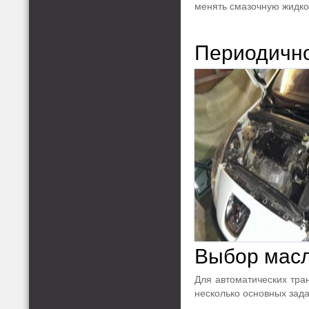
менять смазочную жидко
Периодично
Выбор масл
Для автоматических тра
несколько основных зада