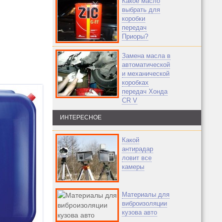
Какое масло
выбрать для
коробки
передач
Приоры?
Замена масла в
автоматической
и механической
коробках
передач Хонда
CR V
ИНТЕРЕСНОЕ
Какой
антирадар
ловит все
камеры
Материалы для
виброизоляции
кузова авто