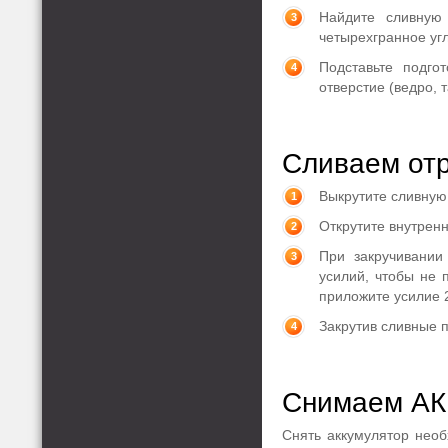
Найдите сливную
четырехгранное уг
Подставьте подго
отверстие (ведро, 
Сливаем отр
Выкрутите сливную 
Открутите внутренн
При закручивании
усилий, чтобы не 
приложите усилие 2
Закрутив сливные 
Снимаем АК
Снять аккумулятор необ