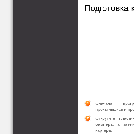
Подготовка 
Сначала прог
прокатившись и пр
Открутите пласти
бампера, а зате
картера.