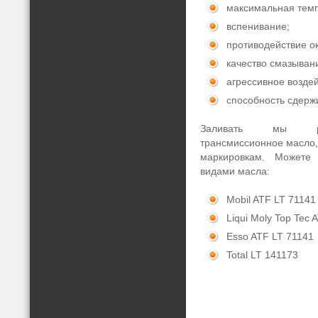
максимальная темп
вспенивание;
противодействие о
качество смазыван
агрессивное возде
способность сдерж
Заливать мы рек
трансмиссионное масло
маркировкам. Можете
видами масла:
Mobil ATF LT 71141
Liqui Moly Top Tec 
Esso ATF LT 71141
Total LT 141173