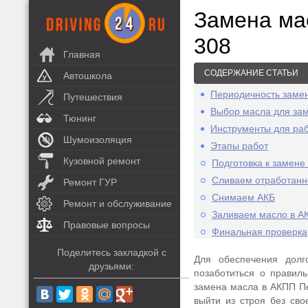
Замена ма
308
Главная
СОДЕРЖАНИЕ СТАТЬИ
Автошкола
Периодичность замен
Путешествия
Выбор масла для за
Тюнинг
Инструменты для ра
Шумоизоляция
Этапы работ
Кузовной ремонт
Подготовка к замене
Сливаем отработанн
Ремонт ГУР
Снимаем АКБ
Ремонт и обслуживание
Заливаем масло в А
Правовые вопросы
Финальная проверка
Поделитесь закладкой с
Для обеспечения долг
друзьями:
позаботиться о правил
замена масла в АКПП Пе
выйти из строя без сво