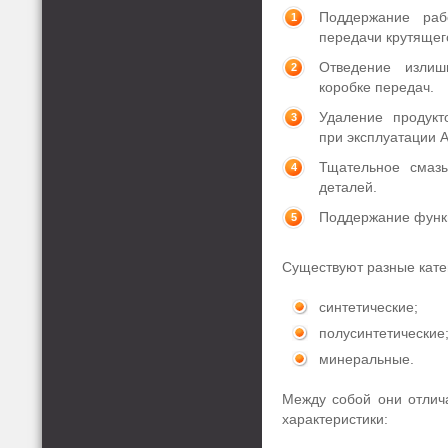
Поддержание раб
передачи крутящег
Отведение изли
коробке передач.
Удаление продукт
при эксплуатации 
Тщательное смазы
деталей.
Поддержание функц
Существуют разные кате
синтетические;
полусинтетические
минеральные.
Между собой они отлич
характеристики: