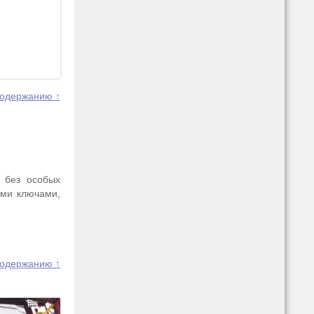
содержанию ↑
о без особых
ими ключами,
содержанию ↑