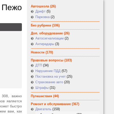
в Пежо
Автошкола
(26)
Дрифт
(5)
Парковка
(2)
Без рубрики
(106)
Доп. оборудование
(26)
Автосигнализации
(2)
Антирадары
(3)
Новости
(170)
Правовые вопросы
(183)
ДТП
(34)
Нарушение ПДД
(57)
Постановка на учет
(25)
Страхование авто
(20)
Штрафы
(31)
 308, важно
Путешествия
(44)
пов является
Ремонт и обслуживание
(367)
может быстро
Двигатель
(159)
жем вам, как