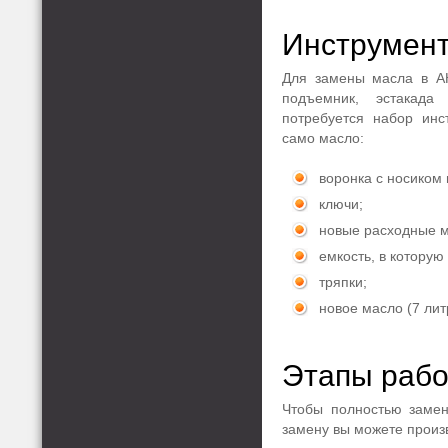
Инструмент
Для замены масла в А
подъемник, эстакад
потребуется набор инс
само масло:
воронка с носиком
ключи;
новые расходные 
емкость, в которую
тряпки;
новое масло (7 лит
Этапы рабо
Чтобы полностью замен
замену вы можете произ