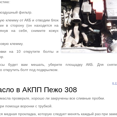
рстию:
воздушный фильтр.
ю клемму от АКБ и отводим блок
ми в сторону (он находится на
тянув на себя, снимите кожух
овую клемму.
вки на 10 открутите болты и
ор.
ссы будет вам мешать, уберите площадку АКБ. Для сняти
о открутить болт под подкрылком.
к 
асло в АКПП Пежо 308
масла проверьте, хорошо ли закручены все сливные пробки.
при помощи воронки с трубкой.
ся медная прокладка, которую следует менять каждый раз при заме