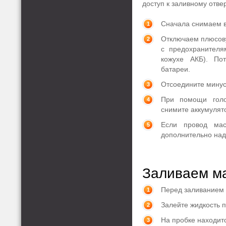
доступ к заливному отве
Сначала снимаем 
Отключаем плюсову
с предохранителя
кожухе АКБ). По
батареи.
Отсоедините минус
При помощи голо
снимите аккумулят
Если провод ма
дополнительно над
Заливаем м
Перед заливанием 
Залейте жидкость 
На пробке находит