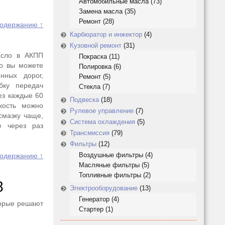
Автомобильные масла
(73)
Замена масла
(35)
Ремонт
(28)
содержанию ↑
Карбюратор и инжектор
(4)
Кузовной ремонт
(31)
асло в АКПП
Покраска
(11)
но вы можете
Полировка
(6)
нных дорог,
Ремонт
(5)
бку передач
Стекла
(7)
ез каждые 60
Подвеска
(18)
кость можно
Рулевое управление
(7)
смазку чаще,
Система охлаждения
(5)
е через раз
Трансмиссия
(79)
Фильтры
(12)
Воздушные фильтры
(4)
содержанию ↑
Масляные фильтры
(5)
Топливные фильтры
(2)
8
Электрооборудование
(13)
Генератор
(4)
торые решают
Стартер
(1)