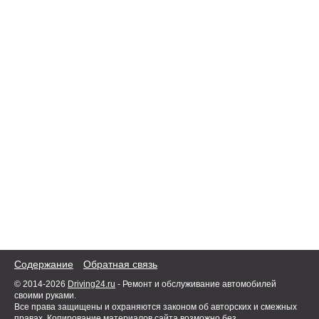
Содержание
Обратная связь
© 2014-2026
Driving24.ru
- Ремонт и обслуживание автомобилей
своими руками.
Все права защищены и охраняются законом об авторских и смежных
правах. Копирование материалов сайта возможно без