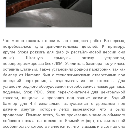
Что можно сказать относительно процесса работ. Во-первых,
потребовалась куча дополнительных деталей. К примеру,
другие блоки розжига для фар (у рестайлинговой версии они
иные). Штатную «рыжую» оптику устранили,
перепрограммировав блок ЛКМ. Усилитель бампера получилось
оставить штатным. Также установили родной парктроник, так как
бампер от Hamann был с технологическими отверстиями под
передний парктроник, а заделывать их не хотелось. Для
установки родного оборудования потребовались новые датчики,
подиумы, блок PDC, блок переключателей для центральной
консоли, пищалка и проводка под задние датчики. Задний
бампер для 4.8 изначально выпускаются с дренажем под
датчики изнутри, которые легко вырезаются, что и было
проделано. Помимо всего, было произведена замена обычного
лобового стекла на стекло от КлимаКомфорт, отличительной
особенностью которого является то, что в дождь и в солнце оно