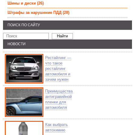
Шины и диски
(26)
Штрафы за нарушение ПДД
(28)
ПОИСК ПО САЙТУ
НОВОСТИ
Рестайлинг —
что такое
рестайлинг
автомобиля и
зачем нужен
Преимущества
антигравийной
пленки для
автомобиля
Как выбрать
автохимию