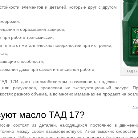
стойкости элементов и деталей, которые друг с другом
 коррозии;
едания и образования задиров;
 при работе трансмиссии;
 тепла от металлических поверхностей при их трении;
сть;
вающие способности;
азования даже при самой интенсивной работе.
ТАД 17 
ТАД 17И дает автомобилистам возможность надежно
или редукторов, продлевая их эксплуатационный ресурс. Пр
костях разного объема, а во многих магазинах ее продают на розли
к 
зуют масло ТАД 17?
иссии состоят из деталей, находящихся постоянно в движени
стоянно между собой взаимодействуют. Из-за высоких скоросте
трение. Зубья элементов трансмиссии переносят большое давле