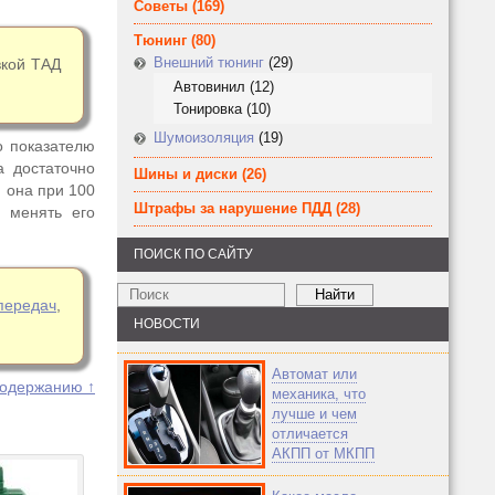
Советы
(169)
Тюнинг
(80)
Внешний тюнинг
(29)
вкой ТАД
Автовинил
(12)
Тонировка
(10)
Шумоизоляция
(19)
о показателю
а достаточно
Шины и диски
(26)
, она при 100
Штрафы за нарушение ПДД
(28)
, менять его
ПОИСК ПО САЙТУ
передач
,
НОВОСТИ
Автомат или
содержанию ↑
механика, что
лучше и чем
отличается
АКПП от МКПП