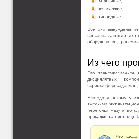
червячные;
конические;
гипоидные.
Все они вынуждены пер
способна защитить их о
оборудование, трансмисс
Из чего пр
Это трансмиссионное 
дисциллятных комп
серофосфоросодержащая
Благодаря такому уник
высокими эксплуатацион
перегонки мазута по ф
присадки, которые еще 
Что касае