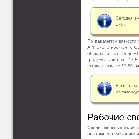
Сегодня вм
17И.
По параметру вязкости 
API оно относится к G
обширный – от -25 до +1
градусах составит 17,
следует каждые 60-80 ты
Если вам
рекомендуе
Рабочие св
Среди основных отличи
опытные автомеханики и