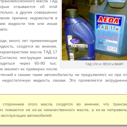
 трансмиссионного масла ТАД
торые отзываются об этой
тельно, а другие совершенно
вном причина недовольств в
твии жидкости тем или иным
авто.
юди, много лет применяющие
дкость, сходятся во мнении,
 характеристики масла ТАД 17
 Согласно инструкции замена
одиться через 60-80 тыс.
ТАД 17И от ЛЕОЛ и ВАМП
ые меняют их примерно после
етензий к смазки такие автомобилисты не предъявляют, но при о
 недостаточную жидкость смазки. Это проявляется затруднен
 сторонники этого масла сходятся во мнении, что трансм
ях ломаются не из-за некачественного масла, а из-за неправил
эксплуатации автомобилей.