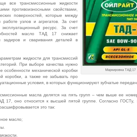
бще все трансмиссионные жидкости
шими противоизносными свойствами,
еских поверхностей, которые между
 работе узлов и агрегатов. За счет
 эксплуатационный ресурс. За счет
собностей масло ТАД 17 снижает
ия задиров и сваривания деталей в
араметрам жидкости для трансмиссий
атегорий. При выборе качества нужно
ые особенности механической коробки
Маркировка ТАД 17
й коробки, а также не забывать про
луатационные условия, в которых функционируют зубчатые передач
нсмиссионные масла делятся на пять групп – чем выше ее номе
АД 17, оно относится к высшей пятой группе. Согласно ГОСТу, 
 расшифровывается это так:
ное масло;
пы.
вязкости.