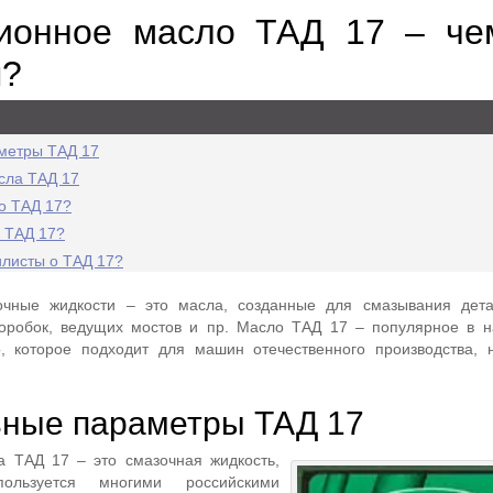
ионное масло ТАД 17 – че
я?
метры ТАД 17
сла ТАД 17
о ТАД 17?
я ТАД 17?
листы о ТАД 17?
очные жидкости – это масла, созданные для смазывания дета
коробок, ведущих мостов и пр. Масло ТАД 17 – популярное в 
, которое подходит для машин отечественного производства, 
ные параметры ТАД 17
а ТАД 17 – это смазочная жидкость,
пользуется многими российскими