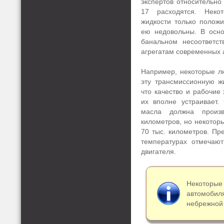
экспертов относительно
17 расходятся. Неко
жидкости только положи
ею недовольны. В осно
банальном несоответс
агрегатам современных 
Например, некоторые л
эту трансмиссионную жи
что качество и рабочие
их вполне устраивает.
масла должна произв
километров, но некотор
70 тыс. километров. Пр
температурах отмечают
двигателя.
Некоторые
автомобил
небрежной 