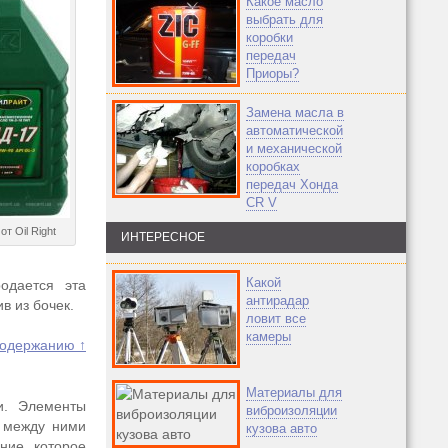
Какое масло
выбрать для
коробки
передач
Приоры?
Замена масла в
автоматической
и механической
коробках
передач Хонда
CR V
от Oil Right
ИНТЕРЕСНОЕ
Какой
одается эта
антирадар
в из бочек.
ловит все
камеры
содержанию ↑
Материалы для
и. Элементы
виброизоляции
й между ними
кузова авто
ние, которое