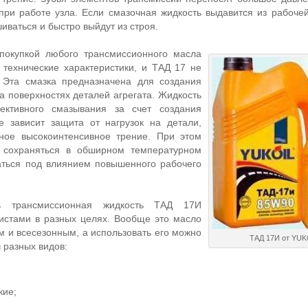
при работе узла. Если смазочная жидкость выдавится из рабочей
иваться и быстро выйдут из строя.
покупкой любого трансмиссионного масла
 технические характеристики, и ТАД 17 не
 Эта смазка предназначена для создания
а поверхностях деталей агрегата. Жидкость
ктивного смазывания за счет создания
е зависит защита от нагрузок на детали,
ное высокоинтенсивное трение. При этом
 сохраняться в обширном температурном
аться под влиянием повышенного рабочего
ь трансмиссионная жидкость ТАД 17И
истами в разных целях. Вообще это масло
м и всесезонным, а использовать его можно
ТАД 17И от YUK
 разных видов:
кие;