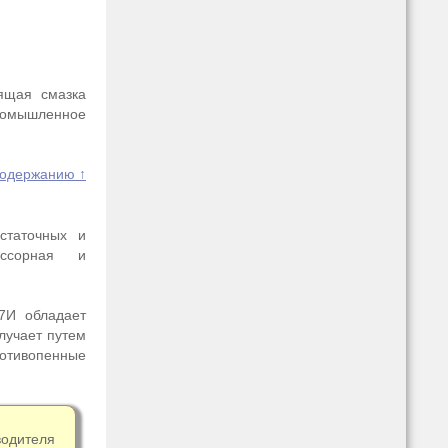
ящая смазка
промышленное
содержанию ↑
статочных и
ессорная и
7И обладает
лучает путем
ротивопенные
одителя