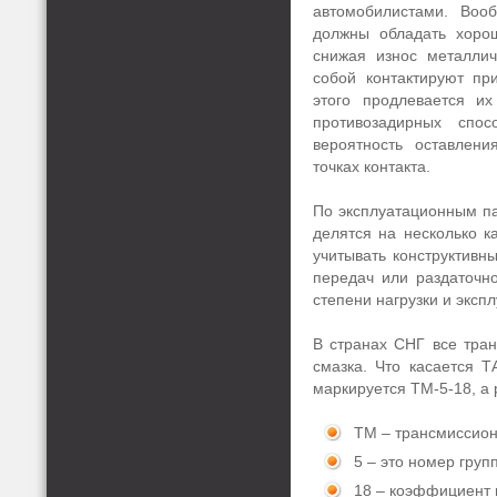
автомобилистами. Воо
должны обладать хоро
снижая износ металлич
собой контактируют при
этого продлевается их
противозадирных спо
вероятность оставлен
точках контакта.
По эксплуатационным п
делятся на несколько к
учитывать конструктивн
передач или раздаточно
степени нагрузки и эксп
В странах СНГ все тра
смазка. Что касается Т
маркируется ТМ-5-18, а
ТМ – трансмиссион
5 – это номер груп
18 – коэффициент 