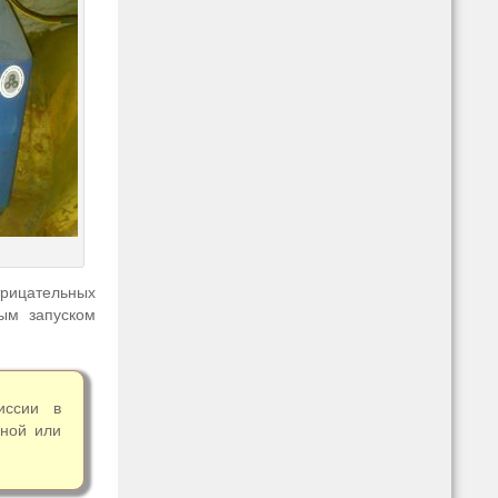
трицательных
ным запуском
иссии в
ьной или