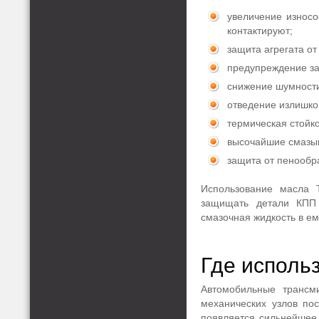
увеличение износо
контактируют;
защита агрегата от
предупреждение за
снижение шумности
отведение излишков
термическая стойко
высочайшие смазы
защита от пенообр
Использование масла 
защищать детали КПП 
смазочная жидкость в ем
Где исполь
Автомобильные трансм
механических узлов по
появляется сильнейшее 