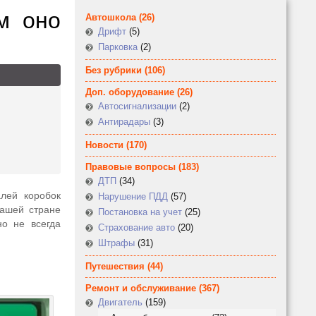
м оно
Автошкола
(26)
Дрифт
(5)
Парковка
(2)
Без рубрики
(106)
Доп. оборудование
(26)
Автосигнализации
(2)
Антирадары
(3)
Новости
(170)
Правовые вопросы
(183)
ДТП
(34)
лей коробок
Нарушение ПДД
(57)
нашей стране
Постановка на учет
(25)
но не всегда
Страхование авто
(20)
Штрафы
(31)
Путешествия
(44)
Ремонт и обслуживание
(367)
Двигатель
(159)