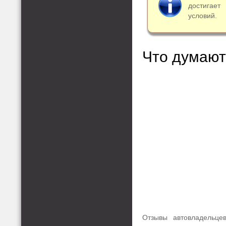
достигает
условий.
Что думают
Отзывы автовладельце