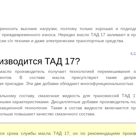
еносить высокие нагрузки, поэтому только хорошая и подход
т преждевременного износа. Нередко масло ТАД 17 заливают в 
ии с/х техники и даже электрические транспортные средства.
к 
оизводится ТАД 17?
масло производитель получает технологией перемешивания о
онентов. В составе масла присутствуют также депр
 присадки. Эти две добавки обладают многофункциональностью.
альному составу, смазочная жидкость для трансмиссий ТАД 1
ными характеристиками. Дисциллятные добавки производитель по
ракционной технологии. Также в состав жидкости включаются п
больше повышают качество смазочного состава.
тся срока службы масла ТАД 17, он по рекомендациям произв