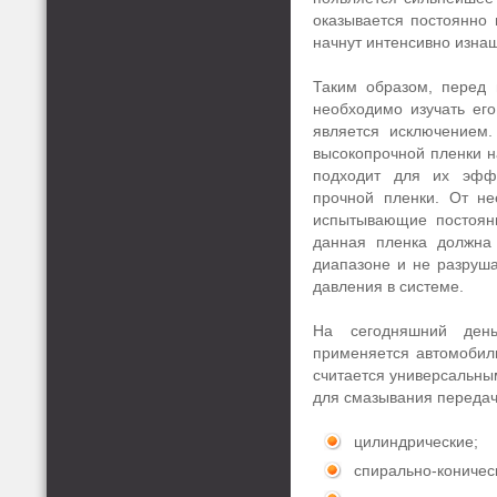
оказывается постоянно 
начнут интенсивно изнаш
Таким образом, перед 
необходимо изучать его
является исключением.
высокопрочной пленки н
подходит для их эффе
прочной пленки. От не
испытывающие постоян
данная пленка должна
диапазоне и не разруш
давления в системе.
На сегодняшний ден
применяется автомобил
считается универсальны
для смазывания передач
цилиндрические;
спирально-коничес