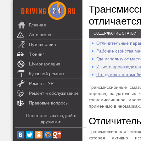
Трансмисс
отличаетс
Главная
СОДЕРЖАНИЕ СТАТЬИ
Автошкола
Отличительные пара
Путешествия
Рабочие свойства ма
Тюнинг
Где используют масл
Шумоизоляция
Из чего производитс
Кузовной ремонт
Что думают автомоби
Ремонт ГУР
Трансмиссионные смаз
Ремонт и обслуживание
передач, раздаточных 
трансмиссионное масло
Правовые вопросы
применимо в иномарках.
Поделитесь закладкой с
Отличитель
друзьями:
Трансмиссионная смазк
которая активно ис