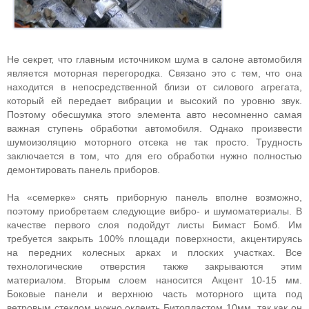
Не секрет, что главным источником шума в салоне автомобиля
является моторная перегородка. Связано это с тем, что она
находится в непосредственной близи от силового агрегата,
который ей передает вибрации и высокий по уровню звук.
Поэтому обесшумка этого элемента авто несомненно самая
важная ступень обработки автомобиля. Однако произвести
шумоизоляцию моторного отсека не так просто. Трудность
заключается в том, что для его обработки нужно полностью
демонтировать панель приборов.
На «семерке» снять приборную панель вполне возможно,
поэтому приобретаем следующие вибро- и шумоматериалы. В
качестве первого слоя подойдут листы Бимаст Бомб. Им
требуется закрыть 100% площади поверхности, акцентируясь
на передних колесных арках и плоских участках. Все
технологические отверстия также закрываются этим
материалом. Вторым слоем наносится Акцент 10-15 мм.
Боковые панели и верхнюю часть моторного щита под
ветровым стеклом нужно оклеить Битопластом 10мм, так как он