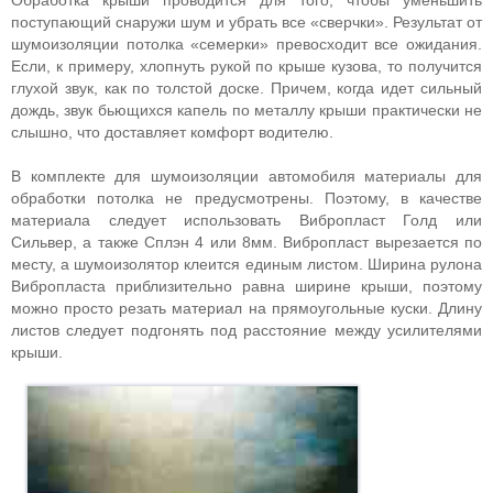
Обработка крыши проводится для того, чтобы уменьшить
поступающий снаружи шум и убрать все «сверчки». Результат от
шумоизоляции потолка «семерки» превосходит все ожидания.
Если, к примеру, хлопнуть рукой по крыше кузова, то получится
глухой звук, как по толстой доске. Причем, когда идет сильный
дождь, звук бьющихся капель по металлу крыши практически не
слышно, что доставляет комфорт водителю.
В комплекте для шумоизоляции автомобиля материалы для
обработки потолка не предусмотрены. Поэтому, в качестве
материала следует использовать Вибропласт Голд или
Сильвер, а также Сплэн 4 или 8мм. Вибропласт вырезается по
месту, а шумоизолятор клеится единым листом. Ширина рулона
Вибропласта приблизительно равна ширине крыши, поэтому
можно просто резать материал на прямоугольные куски. Длину
листов следует подгонять под расстояние между усилителями
крыши.