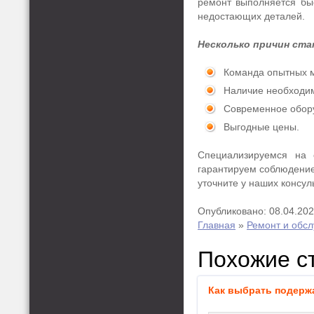
ремонт выполняется быс
недостающих деталей.
Несколько причин ста
Команда опытных м
Наличие необходим
Современное обору
Выгодные цены.
Специализируемся на 
гарантируем соблюдение
уточните у наших консул
Опубликовано: 08.04.20
Главная
»
Ремонт и обс
Похожие с
Как выбрать подерж