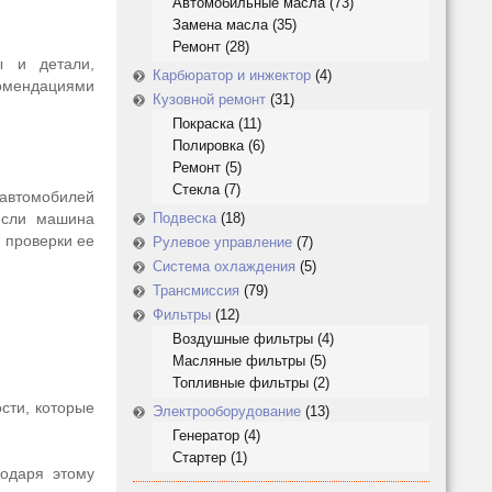
Автомобильные масла
(73)
Замена масла
(35)
Ремонт
(28)
ы и детали,
Карбюратор и инжектор
(4)
комендациями
Кузовной ремонт
(31)
Покраска
(11)
Полировка
(6)
Ремонт
(5)
Стекла
(7)
 автомобилей
если машина
Подвеска
(18)
я проверки ее
Рулевое управление
(7)
Система охлаждения
(5)
Трансмиссия
(79)
Фильтры
(12)
Воздушные фильтры
(4)
Масляные фильтры
(5)
Топливные фильтры
(2)
сти, которые
Электрооборудование
(13)
Генератор
(4)
Стартер
(1)
годаря этому