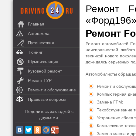
Ремонт F
«Форд196
Главная
Ремонт Fo
Автошкола
Путешествия
Ремонт автомобилей For
неисправностей любого
Тюнинг
техникой нового поколе
Шумоизоляция
дожидаясь серьезных по
Кузовной ремонт
Автомобилисты обращаю
Ремонт ГУР
Ремонт и обслужив
Ремонт и обслуживание
Компьютерная диаг
Правовые вопросы
Замена ГРМ;
Техобслуживание т
Поделитесь закладкой с
друзьями:
Устранение сбоев 
Комплексное техни
Замена масла и дру