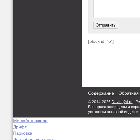
[block id="6"]
Содержание
Обратная 
© 2014-2026
Driving24.ru
- Р
Все права защищены и охран
установки активной индекси
Меню
Автошкола
Дрифт
Парковка
Доп. оборудование