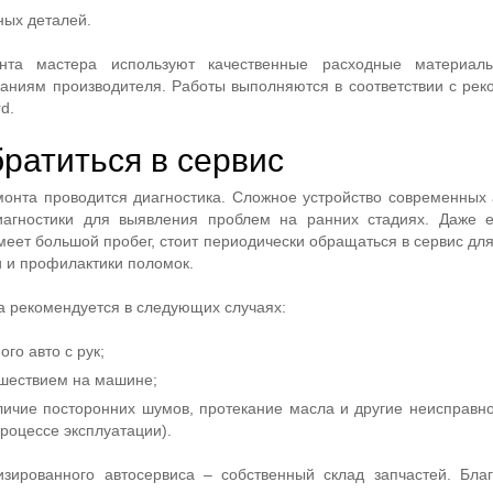
ных деталей.
нта мастера используют качественные расходные материал
аниям производителя. Работы выполняются в соответствии с ре
d.
ратиться в сервис
онта проводится диагностика. Сложное устройство современных
иагностики для выявления проблем на ранних стадиях. Даже 
меет большой пробег, стоит периодически обращаться в сервис дл
и и профилактики поломок.
а рекомендуется в следующих случаях:
го авто с рук;
шествием на машине;
личие посторонних шумов, протекание масла и другие неисправно
роцессе эксплуатации).
зированного автосервиса – собственный склад запчастей. Бла