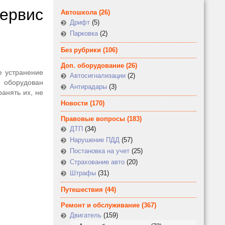
ервис
Автошкола
(26)
Дрифт
(5)
Парковка
(2)
Без рубрики
(106)
Доп. оборудование
(26)
е устранение
Автосигнализации
(2)
с оборудован
Антирадары
(3)
анять их, не
Новости
(170)
Правовые вопросы
(183)
ДТП
(34)
Нарушение ПДД
(57)
Постановка на учет
(25)
Страхование авто
(20)
Штрафы
(31)
Путешествия
(44)
Ремонт и обслуживание
(367)
Двигатель
(159)