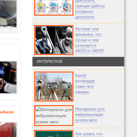
двигателя,
принцип работы
роторного
двигателя
Автомат или
механика, что
лучше и чем
отличается
АКПП от МКПП
ИНТЕРЕСНОЕ
Какой
антирадар
ловит все
камеры
Материалы для
мобиля
виброизоляции
кузова авто
Как узнать что