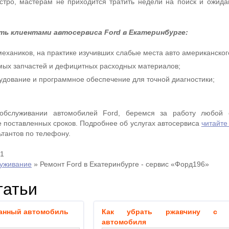
тро, мастерам не приходится тратить недели на поиск и ожида
ть клиентами автосервиса Ford в Екатеринбурге:
ехаников, на практике изучивших слабые места авто американског
ых запчастей и дефицитных расходных материалов;
дование и программное обеспечение для точной диагностики;
обслуживании автомобилей Ford, беремся за работу любой 
 поставленных сроков. Подробнее об услугах автосервиса
читайте
ьтантов по телефону.
21
луживание
»
Ремонт Ford в Екатеринбурге - сервис «Форд196»
татьи
анный автомобиль
Как убрать ржавчину с к
автомобиля