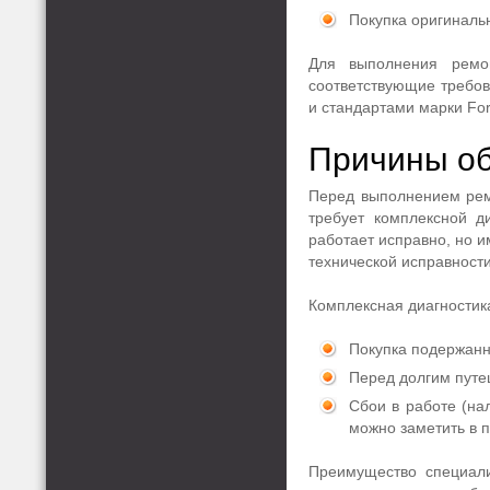
Покупка оригиналь
Для выполнения ремо
соответствующие требов
и стандартами марки For
Причины об
Перед выполнением рем
требует комплексной д
работает исправно, но и
технической исправност
Комплексная диагностик
Покупка подержанно
Перед долгим путе
Сбои в работе (на
можно заметить в п
Преимущество специали