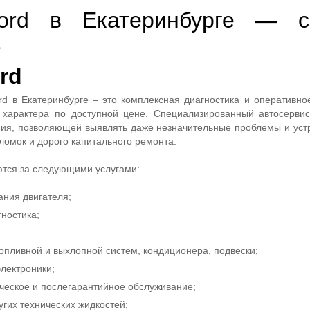
ord в Екатеринбурге — с
»
rd
d в Екатеринбурге – это комплексная диагностика и оперативно
 характера по доступной цене. Специализированный автосерви
ния, позволяющей выявлять даже незначительные проблемы и устр
ломок и дорого капитального ремонта.
тся за следующими услугами:
ания двигателя;
ностика;
опливной и выхлопной систем, кондиционера, подвески;
электроники;
ческое и послегарантийное обслуживание;
гих технических жидкостей;