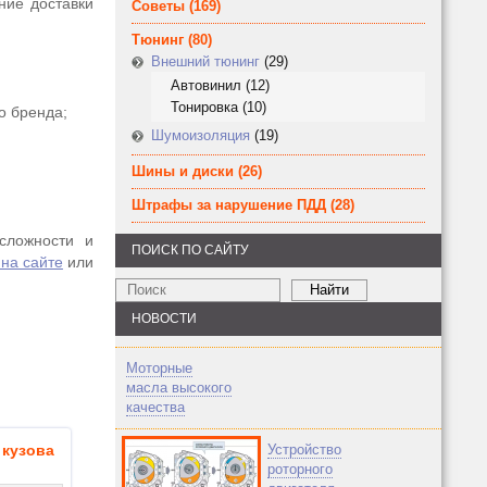
ние доставки
Советы
(169)
Тюнинг
(80)
Внешний тюнинг
(29)
Автовинил
(12)
Тонировка
(10)
о бренда;
Шумоизоляция
(19)
Шины и диски
(26)
Штрафы за нарушение ПДД
(28)
сложности и
ПОИСК ПО САЙТУ
 на сайте
или
НОВОСТИ
Моторные
масла высокого
качества
узова
Устройство
роторного