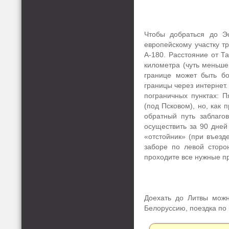
Чтобы добраться до Э
европейскому участку т
А-180. Расстояние от Т
километра (чуть меньше
границе может быть бо
границы через интернет
пограничных пунктах: 
(под Псковом), но, как 
обратный путь заблаго
осуществить за 90 дней
«отстойник» (при въезд
заборе по левой сторо
проходите все нужные пр
Доехать до Литвы можн
Белоруссию, поездка по 