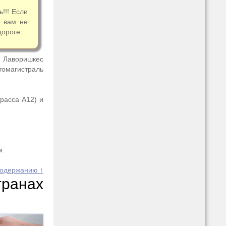
!!! Если
а вам не
дороге.
з Лаворишкес
томагистраль
трасса А12) и
м.
содержанию ↑
ранах