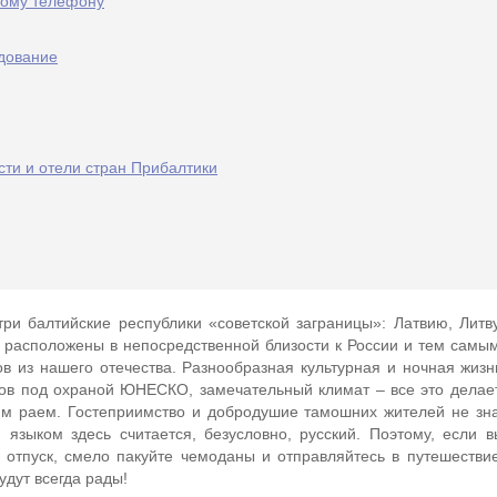
ному телефону
дование
ти и отели стран Прибалтики
ри балтийские республики «советской заграницы»: Латвию, Литв
 расположены в непосредственной близости к России и тем самы
ов из нашего отечества. Разнообразная культурная и ночная жизн
ов под охраной ЮНЕСКО, замечательный климат – все это делае
м раем. Гостеприимство и добродушие тамошних жителей не зна
языком здесь считается, безусловно, русский. Поэтому, если 
и отпуск, смело пакуйте чемоданы и отправляйтесь в путешестви
удут всегда рады!