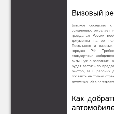
Визовый р
Близкое соседство с
сожалению, омрачает т
гражданам России нео
документы на ее пол
Посольстве и визовых
городах РФ. Требо
стандартные «общешен
визы нужно заполнить 
будет вестись по предв
быстро, за 6 рабочих 
посетить не только стра
денек-другой к их европ
Как добрат
автомобил