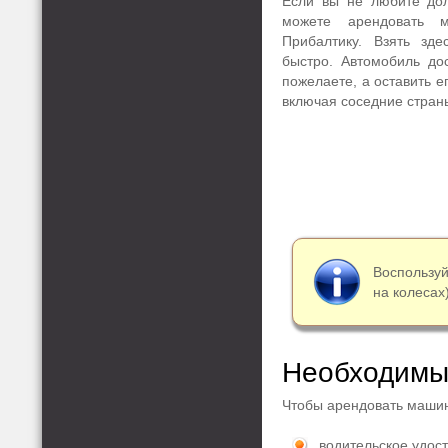
Если вы не любите дол
можете арендовать 
Прибалтику. Взять зд
быстро. Автомобиль до
пожелаете, а оставить е
включая соседние стран
Воспользу
на колесах)
Необходимы
Чтобы арендовать машин
водительское удос