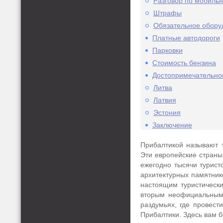
Разговор по мобиль
Штрафы
Обязательное обору
Платные автодороги
Парковки
Стоимость бензина
Достопримечательнос
Литва
Латвия
Эстония
Заключение
Прибалтикой называют т
Эти европейские страны
ежегодно тысячи турист
архитектурных памятник
настоящим туристически
вторым неофициальным 
раздумьях, где провест
Прибалтики. Здесь вам б