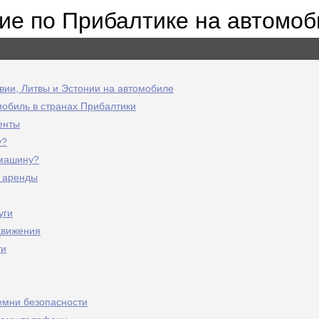
ие по Прибалтике на автомоб
твии, Литвы и Эстонии на автомобиле
мобиль в странах Прибалтики
енты
у?
 машину?
 аренды
уги
движения
ти
емни безопасности