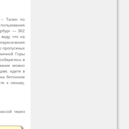
 – Талин по
 пользования
ербург — 362
виду, что на
пересечения
о пропускных
уничной Горы
соберетесь в
ование можно
рве, едете в
 на бетонном
те к окошку,
рассой через