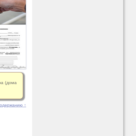
ра (дома
содержанию ↑