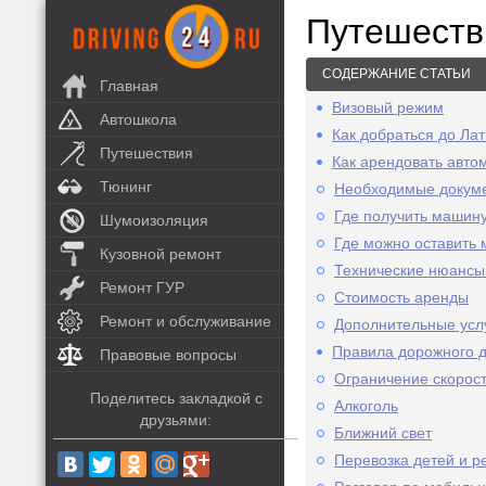
Путешеств
СОДЕРЖАНИЕ СТАТЬИ
Главная
Визовый режим
Автошкола
Как добраться до Ла
Путешествия
Как арендовать авто
Тюнинг
Необходимые докум
Где получить машин
Шумоизоляция
Где можно оставить
Кузовной ремонт
Технические нюансы
Ремонт ГУР
Стоимость аренды
Ремонт и обслуживание
Дополнительные усл
Правила дорожного 
Правовые вопросы
Ограничение скорос
Поделитесь закладкой с
Алкоголь
друзьями:
Ближний свет
Перевозка детей и р