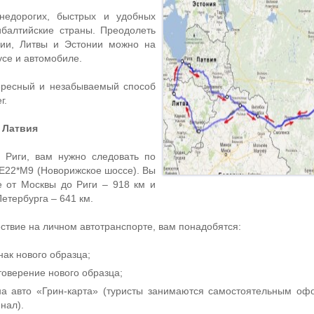
 недорогих, быстрых и удобных
ибалтийские страны. Преодолеть
вии, Литвы и Эстонии можно на
усе и автомобиле.
ересный и незабываемый способ
г.
Латвия
о Риги, вам нужно следовать по
 Е22*М9 (Новорижское шоссе). Вы
е от Москвы до Риги – 918 км и
Петербурга – 641 км.
ствие на личном автотранспорте, вам понадобятся:
ак нового образца;
товерение нового образца;
на авто «Грин-карта» (туристы занимаются самостоятельным о
нал).