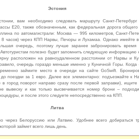
Эстония
стонии, вам необходимо следовать маршруту Санкт-Петербург
рассы Е20, также обозначенным, как федеральная дорога общего
аллина по автомагистрали: Москва — 995 километров, Санкт-Пет
 8 часов) через КПП Нарвы, Печоры и Лухамаа. Однако имейте в 
льшая очередь, поэтому лучше заранее забронировать время 
. Автотуристам полезно будет запомнить следующую информацию 
Пярну расположен на равноудаленном расстоянии от Нарвы и К
правило, очередь гораздо меньше именно у Куничной Горы. Когда 
временно займите место в очереди на сайте GoSwift. Бронир
 до поездки за 1 евро. Далее все элементарно: подъезжайте к На
е в город поворот направо сразу после первой заправки), ищите
не вывеску и как только высвечивается номер брони – подходи
оцедуры, и после этого следуете непосредственно на КПП.
Литва
о через Белоруссию или Латвию. Удобнее всего добираться т
которой займет всего лишь день.