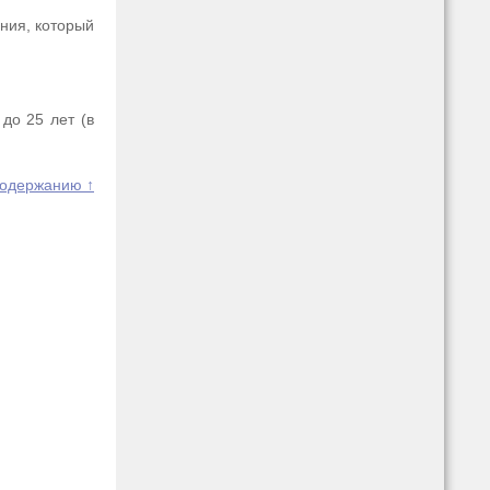
ния, который
до 25 лет (в
содержанию ↑