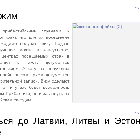
к 
ежим
 прибалтийскими странами, к
от факт, что для их посещения
бходимо получить визу. Подать
учение можно в консульстве,
 центрах посещаемых стран в
вания к пакету документов
генские». Анкету на получение
онлайн, а сам прием документов
арительной записи. Визу сделают
дней и у вас будет возможность
ны Прибалтики, но и заглянуть на
ейским соседям.
к 
ься до Латвии, Литвы и Эсто
е