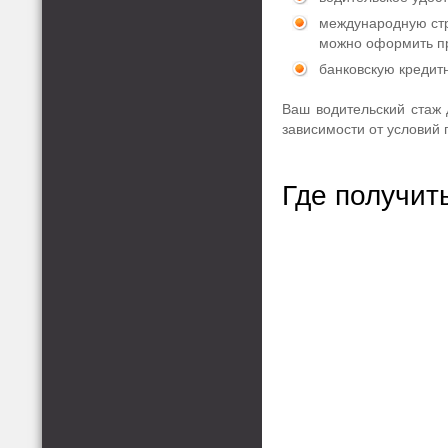
международную стр
можно оформить пр
банковскую кредитн
Ваш водительский стаж д
зависимости от условий 
Где получит