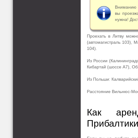
Вниманию т
вы проезж
нужна! Дос
Проехать в Литву можн
(автомагистраль 103), М
104).
Из России (Калининградс
Кибартай (шоссе А7), Об
Из Польши: Калварийский
Расстояние Вильнюс-Моск
Как арен
Прибалтик