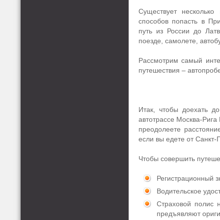
Существует несколько
способов попасть в Пр
путь из России до Лат
поезде, самолете, автоб
Рассмотрим самый инт
путешествия – автопробе
Итак, чтобы доехать д
автотрассе Москва-Рига
преодолеете расстояни
если вы едете от Санкт-
Чтобы совершить путеше
Регистрационный зн
Водительское удос
Страховой полис 
предъявляют ориги