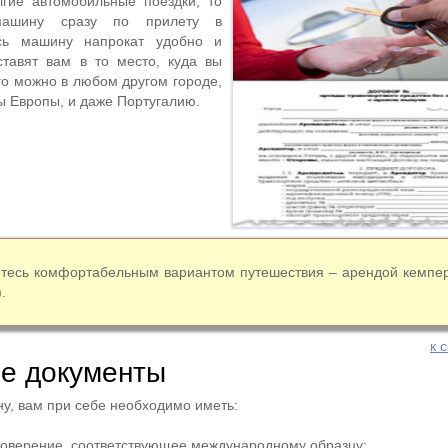
гие автомобильные поездки, то
машину сразу по прилету в
есь машину напрокат удобно и
ставят вам в то место, куда вы
го можно в любом другом городе,
ы Европы, и даже Португалию.
йтесь комфортабельным вариантом путешествия – арендой кемпе
.
к 
е документы
у, вам при себе необходимо иметь:
товерение, соответствующее международному образцу;