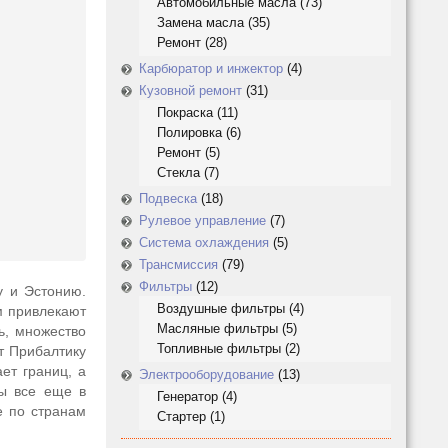
Автомобильные масла
(73)
Замена масла
(35)
Ремонт
(28)
Карбюратор и инжектор
(4)
Кузовной ремонт
(31)
Покраска
(11)
Полировка
(6)
Ремонт
(5)
Стекла
(7)
Подвеска
(18)
Рулевое управление
(7)
Система охлаждения
(5)
Трансмиссия
(79)
Фильтры
(12)
у и Эстонию.
Воздушные фильтры
(4)
м привлекают
Масляные фильтры
(5)
ь, множество
Топливные фильтры
(2)
т Прибалтику
ет границ, а
Электрооборудование
(13)
вы все еще в
Генератор
(4)
е по странам
Стартер
(1)