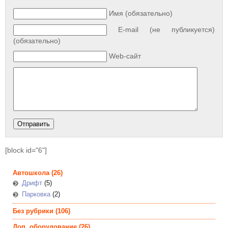
Имя (обязательно)
E-mail (не публикуется)
(обязательно)
Web-сайт
[block id="6"]
Автошкола
(26)
Дрифт
(5)
Парковка
(2)
Без рубрики
(106)
Доп. оборудование
(26)